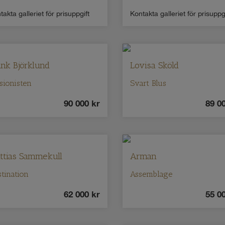
takta galleriet för prisuppgift
Kontakta galleriet för prisuppg
ank Björklund
Lovisa Sköld
usionisten
Svart Blus
90 000
kr
89 0
ttias Sammekull
Arman
tination
Assemblage
62 000
kr
55 0