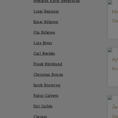
Nygårds Karin Bengtsson
Ma
Luigi Benzoni
The
Ernst Billgren
Ola Billgren
Luis Bivar
Carl Bjerkås
Ay
Frank Björklund
Roa
Christian Bozon
Jacob Brostrup
Fabio Calvetti
Siri Carlén
Ås
Se
Christo