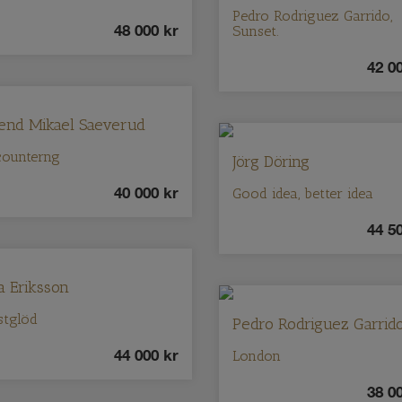
Pedro Rodriguez Garrido,
48 000
kr
Sunset.
42 0
lend Mikael Saeverud
counterng
Jörg Döring
40 000
kr
Good idea, better idea
44 5
a Eriksson
stglöd
Pedro Rodriguez Garrid
44 000
kr
London
38 0