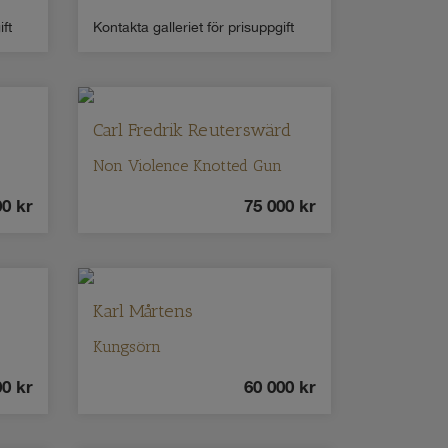
ift
Kontakta galleriet för prisuppgift
Carl Fredrik Reuterswärd
Non Violence Knotted Gun
00
kr
75 000
kr
Karl Mårtens
Kungsörn
00
kr
60 000
kr