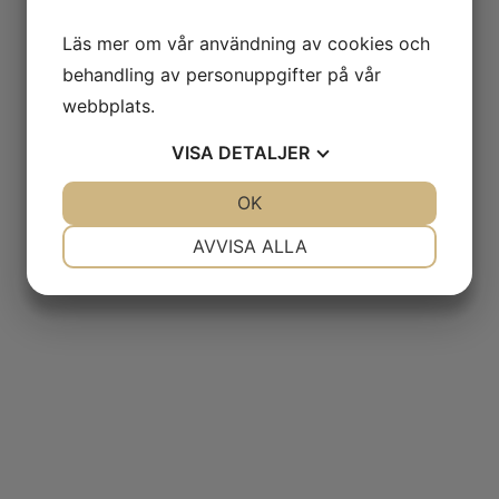
Läs mer om vår användning av cookies och
behandling av personuppgifter på vår
webbplats.
VISA
DETALJER
JA
NEJ
OK
JA
NEJ
NÖDVÄNDIG
INSTÄLLNINGAR
AVVISA ALLA
JA
NEJ
JA
NEJ
MARKNADSFÖRING
STATISTIK