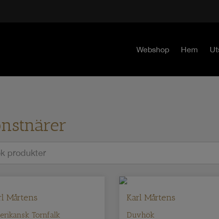
Webshop
Hem
Ut
nstnärer
rl Mårtens
Karl Mårtens
rikansk Tornfalk
Duvhök