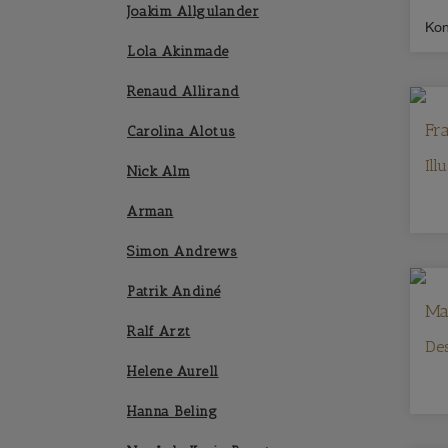
Joakim Allgulander
Kon
Lola Akinmade
Renaud Allirand
Fr
Carolina Alotus
Ill
Nick Alm
Arman
Simon Andrews
Patrik Andiné
Ma
Ralf Arzt
Des
Helene Aurell
Hanna Beling