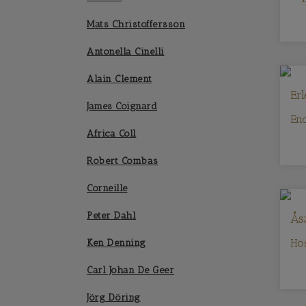
Mats Christoffersson
Antonella Cinelli
Alain Clement
Er
James Coignard
En
Africa Coll
Robert Combas
Corneille
Peter Dahl
Ås
Hö
Ken Denning
Carl Johan De Geer
Jörg Döring