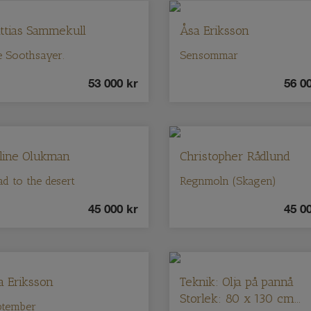
ttias Sammekull
Åsa Eriksson
 Soothsayer.
Sensommar
53 000
kr
56 0
line Olukman
Christopher Rådlund
d to the desert
Regnmoln (Skagen)
45 000
kr
45 0
a Eriksson
Teknik: Olja på pannå
Storlek: 80 x 130 cm...
ptember