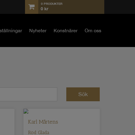
0 PRODUKTER
0
kr
ställningar
Nyheter
Konstnärer
Om oss
Karl Mårtens
Röd Glada