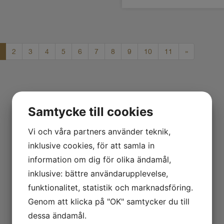
2
3
4
5
6
7
8
9
10
11
»
Samtycke till cookies
Vi och våra partners använder teknik,
inklusive cookies, för att samla in
information om dig för olika ändamål,
inklusive: bättre användarupplevelse,
funktionalitet, statistik och marknadsföring.
Genom att klicka på "OK" samtycker du till
dessa ändamål.