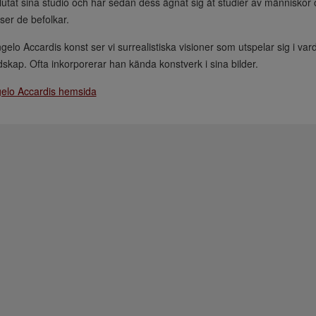
lutat sina studio och har sedan dess ägnat sig åt studier av människor 
tser de befolkar.
ngelo Accardis konst ser vi surrealistiska visioner som utspelar sig i va
dskap. Ofta inkorporerar han kända konstverk i sina bilder.
elo Accardis hemsida