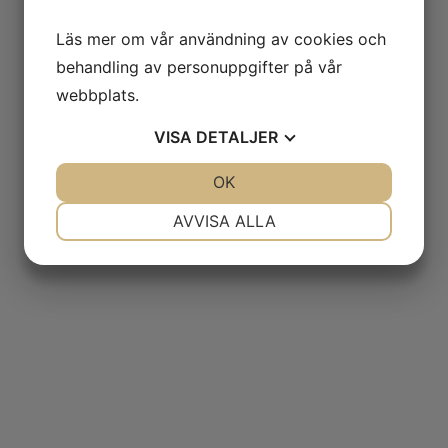
Läs mer om vår användning av cookies och
behandling av personuppgifter på vår
webbplats.
VISA
DETALJER
JA
NEJ
OK
JA
NEJ
NÖDVÄNDIG
INSTÄLLNINGAR
AVVISA ALLA
JA
NEJ
JA
NEJ
MARKNADSFÖRING
STATISTIK