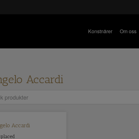
Konstnärer
Om oss
gelo Accardi
gelo Accardi
splaced