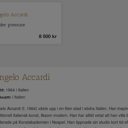
gelo Accardi
der pressure
8 500
kr
ngelo Accardi
1964 i Italien
d:
i Italien
rksam:
elo Accardi (f. 1964) växte upp i en liten stad i södra Italien. Han inspir
ditionell italiensk konst, liksom modern. Han har alltid vetat att han ville
derade på Konstakademien i Neapel. Han öppnade sin studio kort tid eft