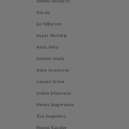
Emmeli Hultqvist
Hurula
Jan Håfström
Jesper Hörberg
Anna Ileby
Jeanette Innala
Anna Israelsson
Lennart Jirlow
Joakim Johansson
Helena Jungermann
Åsa Jungnelius
Mimmi Kandler