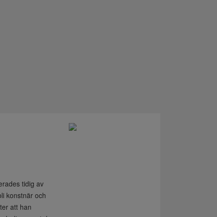
erades tidig av
 bli konstnär och
er att han