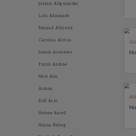
Joakim Allgulander
Lola Akinmade
Renaud Allirand
Carolina Alotus
An
Simon Andrews
Mi
Patrik Andiné
Nick Alm
Arman
An
Ralf Arzt
Mis
Helene Aurell
Hanna Beling