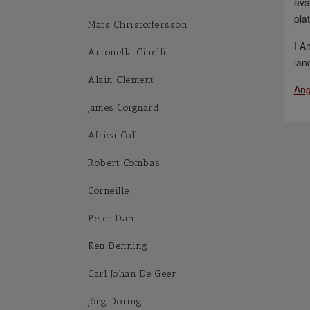
avs
pla
Mats Christoffersson
I A
Antonella Cinelli
lan
Alain Clement
Ang
James Coignard
Africa Coll
Robert Combas
Corneille
Peter Dahl
Ken Denning
Carl Johan De Geer
Jörg Döring