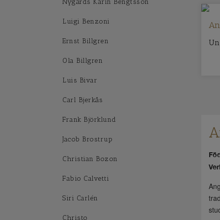
Nygårds Karin Bengtsson
Luigi Benzoni
An
Ernst Billgren
Un
Ola Billgren
Luis Bivar
Carl Bjerkås
Frank Björklund
A
Jacob Brostrup
Föd
Christian Bozon
Ve
Fabio Calvetti
Ang
tra
Siri Carlén
stu
Christo