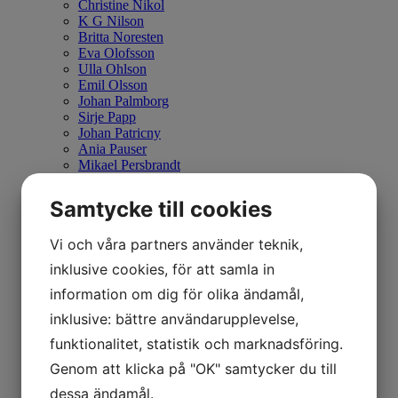
Christine Nikol
K G Nilson
Britta Noresten
Eva Olofsson
Ulla Ohlson
Emil Olsson
Johan Palmborg
Sirje Papp
Johan Patricny
Ania Pauser
Mikael Persbrandt
Stefan MÅS Persson
Puppet Daniel Blomqvist
Samtycke till cookies
Madeleine Pyk
Paul Quant
Vi och våra partners använder teknik,
Arthur Ragnarsson
Peter Reuterberg
inklusive cookies, för att samla in
Carl Fredrik Reuterswärd
information om dig för olika ändamål,
Lisa Rinnevuo
Orion Righard
inklusive: bättre användarupplevelse,
Roger Risberg
James Rizzi
funktionalitet, statistik och marknadsföring.
Pedro Rodriguez Garrido
Genom att klicka på "OK" samtycker du till
Anna Rosenbäck
Vivianne E Rosqvist
dessa ändamål.