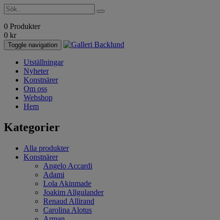
0 Produkter
0
kr
Toggle navigation
Utställningar
Nyheter
Konstnärer
Om oss
Webshop
Hem
Kategorier
Alla produkter
Konstnärer
Angelo Accardi
Adami
Lola Akinmade
Joakim Allgulander
Renaud Allirand
Carolina Alotus
Arman