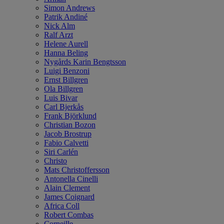
Simon Andrews
Patrik Andiné
Nick Alm
Ralf Arzt
Helene Aurell
Hanna Beling
Nygårds Karin Bengtsson
Luigi Benzoni
Ernst Billgren
Ola Billgren
Luis Bivar
Carl Bjerkås
Frank Björklund
Christian Bozon
Jacob Brostrup
Fabio Calvetti
Siri Carlén
Christo
Mats Christoffersson
Antonella Cinelli
Alain Clement
James Coignard
Africa Coll
Robert Combas
Corneille