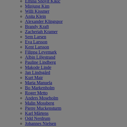
Emilia Snövit Kikic
Minjung Kim
Willi Kissmer
Anita Klein
Alexander Klingspor
Brandy Kraft
Zacheriah Kramer
Sem Larsen
Eva Larsson
Kent Larsson
Filippa Levemark
Albin Liljestrand
Pauline Lindberg
Makode Linde
Jan Lindsgård
Kurt Mair
Maria Manuela
Bo Markenholm
Roger Metto
Anders Moseholm
Malin Mossberg
Pierre Muckensturm
Karl Mårtens
Odd Nerdrum
Johannes Nielsen