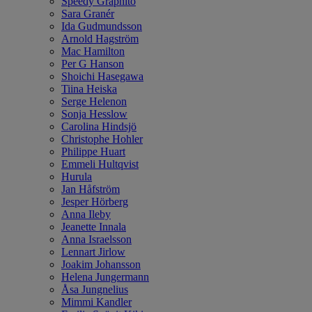
Speedy Graphito
Sara Granér
Ida Gudmundsson
Arnold Hagström
Mac Hamilton
Per G Hanson
Shoichi Hasegawa
Tiina Heiska
Serge Helenon
Sonja Hesslow
Carolina Hindsjö
Christophe Hohler
Philippe Huart
Emmeli Hultqvist
Hurula
Jan Håfström
Jesper Hörberg
Anna Ileby
Jeanette Innala
Anna Israelsson
Lennart Jirlow
Joakim Johansson
Helena Jungermann
Åsa Jungnelius
Mimmi Kandler