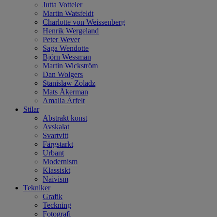
Jutta Votteler
Martin Watsfeldt
Charlotte von Weissenberg
Henrik Wergeland
Peter Wever
Saga Wendotte
Björn Wessman
Martin Wickström
Dan Wolgers
Stanislaw Zoladz
Mats Åkerman
Amalia Årfelt
Stilar
Abstrakt konst
Avskalat
Svartvitt
Färgstarkt
Urbant
Modernism
Klassiskt
Naivism
Tekniker
Grafik
Teckning
Fotografi