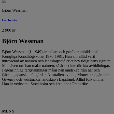
Björn Wessman
Le chemin
2 900
kr
Björn Wessman
Björn Wessman (f. 1949) är målare och grafiker utibildad på
Kungliga Konsthögskolan 1976-1981. Han ahr alltid varit
intresserad av naturen och landskapsmåleriet bev tidigt hans signum.
Men även om han målar naturen, så är det inte direkta avbidlningar.
I egensinniga färgställningar målar han landskap från när och
fjärran; japanska trädgårdar, Australiens vidde, Monets trädgårdar i
Giverny och vidsträckta landskap i Lappland. Alltid folktomma.
Han är verksam i Stockholm och i Aniane i Frankrike.
MENY