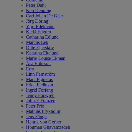
Peter Dahl
Ken Denning
Carl Johan De Geer
Jörg Döring
Yrjö Edelmann
Kicki Edgren
Catharina Edlund
Marcus Eek
Ditte Ejlerskov
Katarina Ekelund
Marie-Louise Ekman
Åsa Eriksson
Erró
Linn Fernström
Marc Figueras
Frida Fjellman
Ingrid Forfang
Jenny Forsgren
John-E Franzén
Peter Frie
Mathias Frykholm
Jens Fänge
Henrik von Gerber
Houman Ghavamzadeh