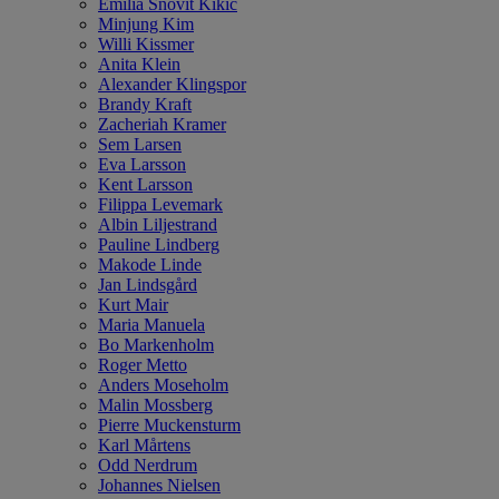
Emilia Snövit Kikic
Minjung Kim
Willi Kissmer
Anita Klein
Alexander Klingspor
Brandy Kraft
Zacheriah Kramer
Sem Larsen
Eva Larsson
Kent Larsson
Filippa Levemark
Albin Liljestrand
Pauline Lindberg
Makode Linde
Jan Lindsgård
Kurt Mair
Maria Manuela
Bo Markenholm
Roger Metto
Anders Moseholm
Malin Mossberg
Pierre Muckensturm
Karl Mårtens
Odd Nerdrum
Johannes Nielsen