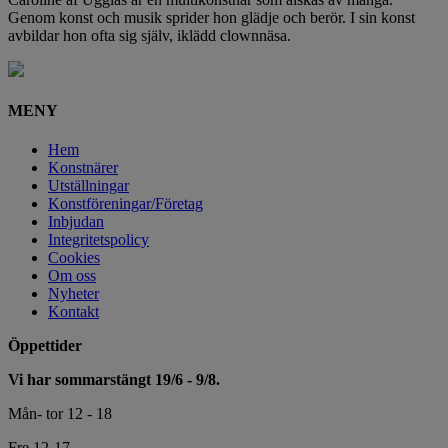
Genom konst och musik sprider hon glädje och berör. I sin konst
avbildar hon ofta sig själv, iklädd clownnäsa.
MENY
Hem
Konstnärer
Utställningar
Konstföreningar/Företag
Inbjudan
Integritetspolicy
Cookies
Om oss
Nyheter
Kontakt
Öppettider
Vi har sommarstängt 19/6 - 9/8.
Mån- tor 12 - 18
Fre 12-17