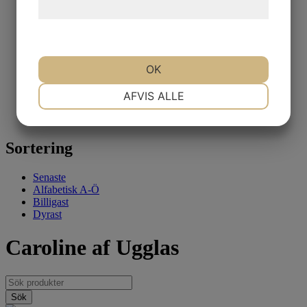
Måleri
hjemmeside.
Skulptur
Akvareller
Glaskonst
Motiv
OK
Byggnader
Landskap
NØDVENDIGE
PRÆFERENCER
Porträtt
AFVIS ALLE
Djur
Människor
MARKETING
STATISTIK
Sortering
Senaste
Alfabetisk A-Ö
Billigast
Dyrast
Caroline af Ugglas