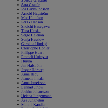
Speedy Graphito
Sara Granér
Ida Gudmundsson
Arnold Hagström
Mac Hamilton
Per G Hanson
Shoichi Hasegawa
Tiina Heiska
Serge Helenon
Sonja Hesslow
Carolina Hindsjö
Christophe Hohler
Philippe Huart
Emmeli Hultqvist
Hurula
Jan Håfström
Jesper Hörberg
Anna Ileby
Jeanette Innala
Anna Israelsson
Lennart Jirlow
Joakim Johansson
Helena Jungermann
Åsa Jungnelius
Mimmi Kandler