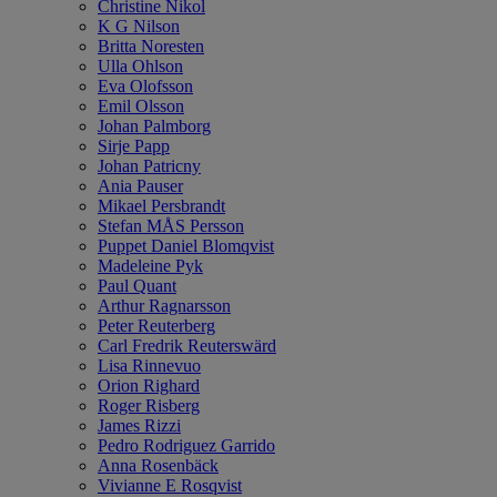
Christine Nikol
K G Nilson
Britta Noresten
Ulla Ohlson
Eva Olofsson
Emil Olsson
Johan Palmborg
Sirje Papp
Johan Patricny
Ania Pauser
Mikael Persbrandt
Stefan MÅS Persson
Puppet Daniel Blomqvist
Madeleine Pyk
Paul Quant
Arthur Ragnarsson
Peter Reuterberg
Carl Fredrik Reuterswärd
Lisa Rinnevuo
Orion Righard
Roger Risberg
James Rizzi
Pedro Rodriguez Garrido
Anna Rosenbäck
Vivianne E Rosqvist