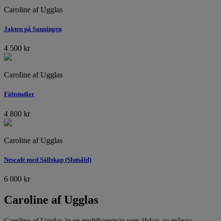
Caroline af Ugglas
Jakten på Sanningen
4 500
kr
Caroline af Ugglas
Fältstudier
4 800
kr
Caroline af Ugglas
Nescafé med Sällskap (Slutsåld)
6 000
kr
Caroline af Ugglas
Caroline af Ugglas är en multikonstnär som älskas av många.