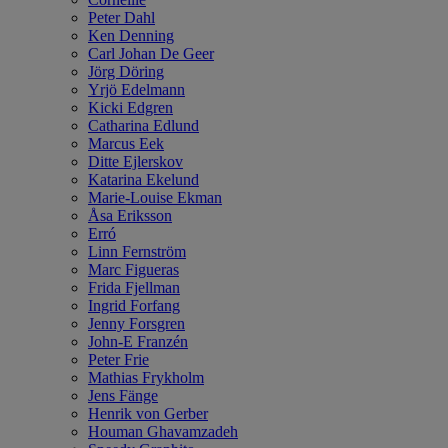
Peter Dahl
Ken Denning
Carl Johan De Geer
Jörg Döring
Yrjö Edelmann
Kicki Edgren
Catharina Edlund
Marcus Eek
Ditte Ejlerskov
Katarina Ekelund
Marie-Louise Ekman
Åsa Eriksson
Erró
Linn Fernström
Marc Figueras
Frida Fjellman
Ingrid Forfang
Jenny Forsgren
John-E Franzén
Peter Frie
Mathias Frykholm
Jens Fänge
Henrik von Gerber
Houman Ghavamzadeh