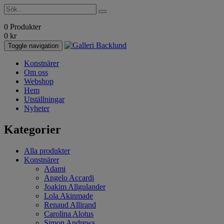
0 Produkter
0
kr
Toggle navigation
Konstnärer
Om oss
Webshop
Hem
Utställningar
Nyheter
Kategorier
Alla produkter
Konstnärer
Adami
Angelo Accardi
Joakim Allgulander
Lola Akinmade
Renaud Allirand
Carolina Alotus
Simon Andrews