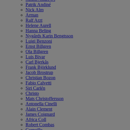
Patrik Andiné
Nick Alm
Arman
Ralf Arzt
Helene Aurell
Hanna Beling
Nygårds Karin Bengtsson
Luigi Benzoni
Ernst Billgren
Ola Billgren
Luis Bivar
Carl Bjerkås
Frank Björklund
Jacob Brostrup
Christian Bozon
Fabio Calvetti
Siri Carlén
Christo
Mats Christoffersson
Antonella Cinelli
Alain Clement
James Coignard
Africa Coll
Robert Combas
Corneille