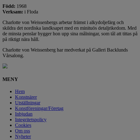
Född:
1968
Verksam:
i Floda
Charlotte von Weissenbergs arbetar främst i alkydoljefärg och
skildra det nordiska landksapet med en minituös detaljrikedom. Med
de minsta penslar bygger hon upp sina målningar, som tål att tittas på
på riktigt nära håll.
Charlotte von Weissenberg har medverkat på Galleri Backlunds
Vårsalong.
MENY
Hem
Konstnärer
Utställningar
Konstföreningar/Företag
Inbjudan
Integritetspolicy
Cookies
Om oss
Nyheter