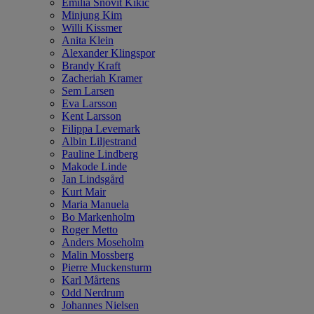
Emilia Snövit Kikic
Minjung Kim
Willi Kissmer
Anita Klein
Alexander Klingspor
Brandy Kraft
Zacheriah Kramer
Sem Larsen
Eva Larsson
Kent Larsson
Filippa Levemark
Albin Liljestrand
Pauline Lindberg
Makode Linde
Jan Lindsgård
Kurt Mair
Maria Manuela
Bo Markenholm
Roger Metto
Anders Moseholm
Malin Mossberg
Pierre Muckensturm
Karl Mårtens
Odd Nerdrum
Johannes Nielsen