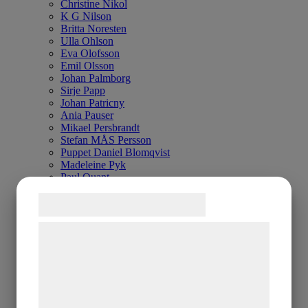
Christine Nikol
K G Nilson
Britta Noresten
Ulla Ohlson
Eva Olofsson
Emil Olsson
Johan Palmborg
Sirje Papp
Johan Patricny
Ania Pauser
Mikael Persbrandt
Stefan MÅS Persson
Puppet Daniel Blomqvist
Madeleine Pyk
Paul Quant
Arthur Ragnarsson
Samtykke til cookies
Peter Reuterberg
Carl Fredrik Reuterswärd
Lisa Rinnevuo
Vi og vores samarbejdspartnere bruger
Orion Righard
teknologier, herunder cookies, til at
Roger Risberg
James Rizzi
indsamle oplysninger om dig til forskellige
Pedro Rodriguez Garrido
Anna Rosenbäck
formål, herunder: Tilpasning af annoncering,
Vivianne E Rosqvist