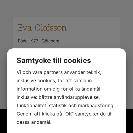
Eva Olofsson
Född 1977 i Göteborg
Evas målningar är mycket detaljrika och
Samtycke till cookies
inspirationen hämtas främst från naturen. Hon
använder sig av blandteknik och färgen flödar i
Vi och våra partners använder teknik,
lager på lager. Bilderna uttrycker harmoni och
inklusive cookies, för att samla in
samspel av livets händelser i stort och smått.
information om dig för olika ändamål,
inklusive: bättre användarupplevelse,
funktionalitet, statistik och marknadsföring.
Genom att klicka på "OK" samtycker du till
dessa ändamål.