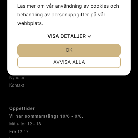
MENY
Läs mer om vår användning av cookies och
behandling av personuppgifter på vår
Hem
webbplats.
Konstnärer
Utställningar
VISA
DETALJER
Konstföreningar/Företag
Inbjudan
JA
NEJ
OK
JA
NEJ
Integritetspolicy
NÖDVÄNDIG
INSTÄLLNINGAR
Cookies
AVVISA ALLA
Om oss
JA
NEJ
JA
NEJ
Nyheter
MARKNADSFÖRING
STATISTIK
Kontakt
Öppettider
Vi har sommarstängt 19/6 - 9/8.
Mån- tor 12 - 18
Fre 12-17