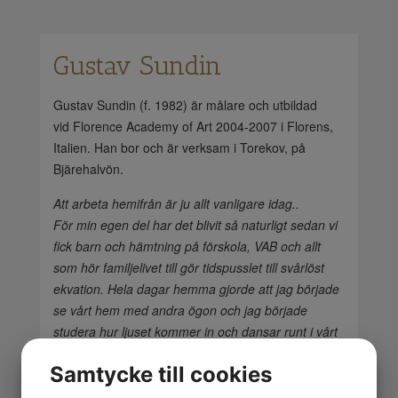
Gustav Sundin
Gustav Sundin (f. 1982) är målare och utbildad
vid Florence Academy of Art 2004-2007 i Florens,
Italien. Han bor och är verksam i Torekov, på
Bjärehalvön.
Att arbeta hemifrån är ju allt vanligare idag..
För min egen del har det blivit så naturligt sedan vi
fick barn och hämtning på förskola, VAB och allt
som hör familjelivet till gör tidspusslet till svårlöst
ekvation. Hela dagar hemma gjorde att jag började
se vårt hem med andra ögon och jag började
studera hur ljuset kommer in och dansar runt i vårt
stökiga hem under olika tider på dagen.
Samtycke till cookies
Efter att jag börjat måla några interiörer hemma