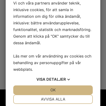
började hela konceptet växa och tankarna förde
Vi och våra partners använder teknik,
mig ganska snabbt till Carl Larsson och hans bok
inklusive cookies, för att samla in
“Ett Hem” som består av 24 målningar. Så min
information om dig för olika ändamål,
tanke kring detta arbetet är att skildra ett hem idag,
inklusive: bättre användarupplevelse,
vårt hem. Det jag vill förmedla är ett riktigt hem och
funktionalitet, statistik och marknadsföring.
inte ett man kan se i ett inredningsmagasin. Stök
Genom att klicka på "OK" samtycker du till
och röra är en del av vardagen för en barnfamilj
och det är en oändlig kamp där man alltid ligger
dessa ändamål.
några steg efter. Ibland skäms man för hur det kan
se ut eller vad man gör när man helt enkelt inte
Läs mer om vår användning av cookies och
orkar med allt.
behandling av personuppgifter på vår
webbplats.
VISA
DETALJER
JA
NEJ
OK
JA
NEJ
NÖDVÄNDIG
INSTÄLLNINGAR
AVVISA ALLA