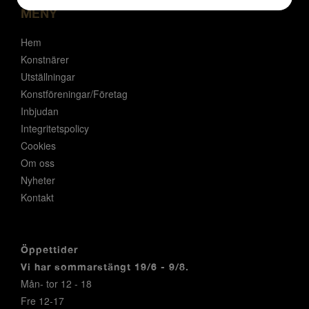
JA
NEJ
JA
NEJ
MENY
MARKNADSFÖRING
STATISTIK
Hem
Konstnärer
Utställningar
Konstföreningar/Företag
Inbjudan
Integritetspolicy
Cookies
Om oss
Nyheter
Kontakt
Öppettider
Vi har sommarstängt 19/6 - 9/8.
Mån- tor 12 - 18
Fre 12-17