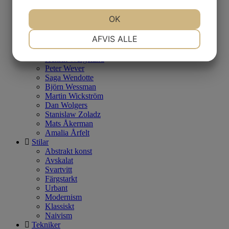
Theo Tobiasse
Matthew Tyson
OK
Caroline af Ugglas
Jutta Votteler
NØDVENDIGE
PRÆFERENCER
AFVIS ALLE
Martin Watsfeldt
Charlotte von Weissenberg
Henrik Wergeland
Peter Wever
MARKETING
STATISTIK
Saga Wendotte
Björn Wessman
Martin Wickström
Dan Wolgers
Stanislaw Zoladz
Mats Åkerman
Amalia Årfelt
Stilar
Abstrakt konst
Avskalat
Svartvitt
Färgstarkt
Urbant
Modernism
Klassiskt
Naivism
Tekniker