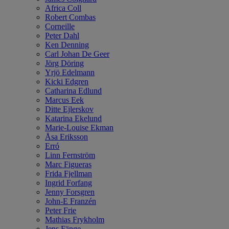
Africa Coll
Robert Combas
Corneille
Peter Dahl
Ken Denning
Carl Johan De Geer
Jörg Döring
Yrjö Edelmann
Kicki Edgren
Catharina Edlund
Marcus Eek
Ditte Ejlerskov
Katarina Ekelund
Marie-Louise Ekman
Åsa Eriksson
Erró
Linn Fernström
Marc Figueras
Frida Fjellman
Ingrid Forfang
Jenny Forsgren
John-E Franzén
Peter Frie
Mathias Frykholm
Jens Fänge