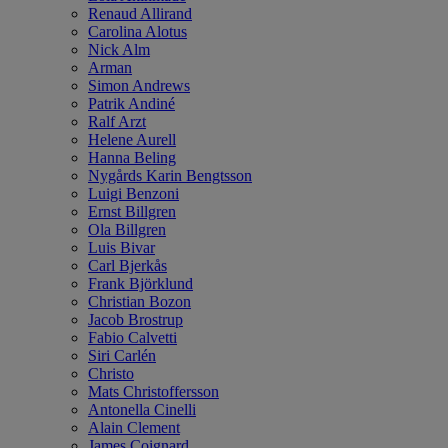
Renaud Allirand
Carolina Alotus
Nick Alm
Arman
Simon Andrews
Patrik Andiné
Ralf Arzt
Helene Aurell
Hanna Beling
Nygårds Karin Bengtsson
Luigi Benzoni
Ernst Billgren
Ola Billgren
Luis Bivar
Carl Bjerkås
Frank Björklund
Christian Bozon
Jacob Brostrup
Fabio Calvetti
Siri Carlén
Christo
Mats Christoffersson
Antonella Cinelli
Alain Clement
James Coignard