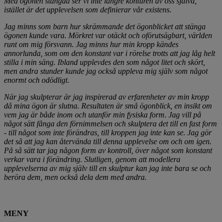
Med ögonen stängda ser vi inte längre konturen av oss själva,
istället är det upplevelsen som definierar vår existens.
Jag minns som barn hur skrämmande det ögonblicket att stänga
ögonen kunde vara. Mörkret var otäckt och oförutsägbart, världen
runt om mig försvann. Jag minns hur min kropp kändes
annorlunda, som om den konstant var i rörelse trotts att jag låg helt
stilla i min säng. Ibland upplevdes den som något litet och skört,
men andra stunder kunde jag också uppleva mig själv som något
enormt och odödligt.
När jag skulpterar är jag inspirerad av erfarenheter av min kropp
då mina ögon är slutna. Resultaten är små ögonblick, en insikt om
vem jag är både inom och utanför min fysiska form. Jag vill på
något sätt fånga den förnimmelsen och skulptera det till en fast form
- till något som inte förändras, till kroppen jag inte kan se. Jag gör
det så att jag kan återvända till denna upplevelse om och om igen.
På så sätt tar jag någon form av kontroll, över något som konstant
verkar vara i förändring. Slutligen, genom att modellera
upplevelserna av mig själv till en skulptur kan jag inte bara se och
beröra dem, men också dela dem med andra.
MENY