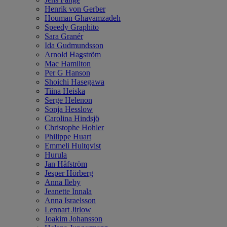
Henrik von Gerber
Houman Ghavamzadeh
Speedy Graphito
Sara Granér
Ida Gudmundsson
Arnold Hagström
Mac Hamilton
Per G Hanson
Shoichi Hasegawa
Tiina Heiska
Serge Helenon
Sonja Hesslow
Carolina Hindsjö
Christophe Hohler
Philippe Huart
Emmeli Hultqvist
Hurula
Jan Håfström
Jesper Hörberg
Anna Ileby
Jeanette Innala
Anna Israelsson
Lennart Jirlow
Joakim Johansson