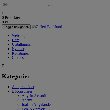
0 Produkter
0
kr
Toggle navigation
Webshop
Hem
Utställningar
Nyheter
Konstnärer
Om oss
Kategorier
Alla produkter
Konstnärer
Angelo Accardi
Adami
Joakim Allgulander
Lola Akinmade