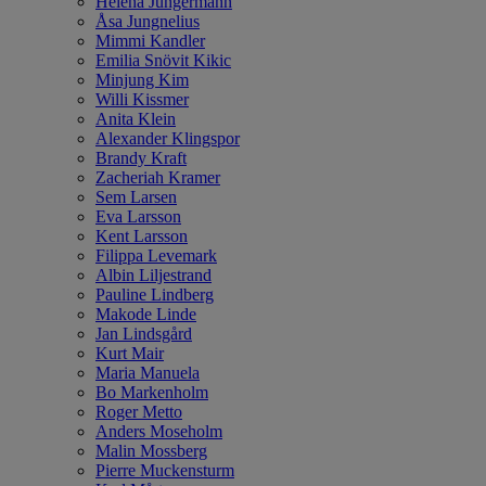
Helena Jungermann
Åsa Jungnelius
Mimmi Kandler
Emilia Snövit Kikic
Minjung Kim
Willi Kissmer
Anita Klein
Alexander Klingspor
Brandy Kraft
Zacheriah Kramer
Sem Larsen
Eva Larsson
Kent Larsson
Filippa Levemark
Albin Liljestrand
Pauline Lindberg
Makode Linde
Jan Lindsgård
Kurt Mair
Maria Manuela
Bo Markenholm
Roger Metto
Anders Moseholm
Malin Mossberg
Pierre Muckensturm