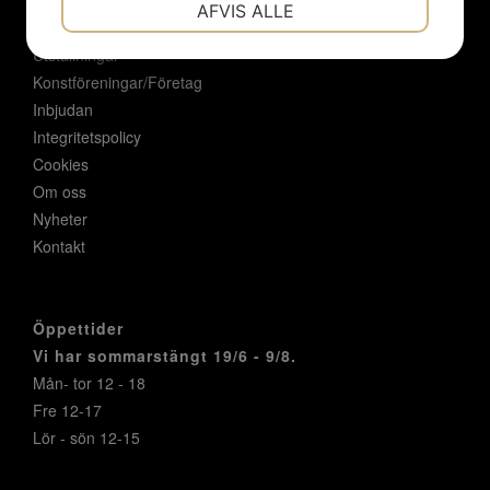
Hem
AFVIS ALLE
Konstnärer
Utställningar
MARKETING
STATISTIK
Konstföreningar/Företag
Inbjudan
Integritetspolicy
Cookies
Om oss
Nyheter
Kontakt
Öppettider
Vi har sommarstängt 19/6 - 9/8.
Mån- tor 12 - 18
Fre 12-17
Lör - sön 12-15