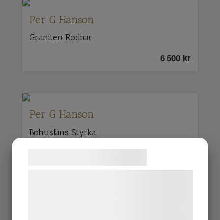
Per G Hanson
Graniten Rodnar
6 500
kr
Per G Hanson
Bohusläns Styrka
8 500
kr
Samtykke til cookies
Vi og vores samarbejdspartnere bruger
teknologier, herunder cookies, til at
indsamle oplysninger om dig til forskellige
formål, herunder: Tilpasning af annoncering,