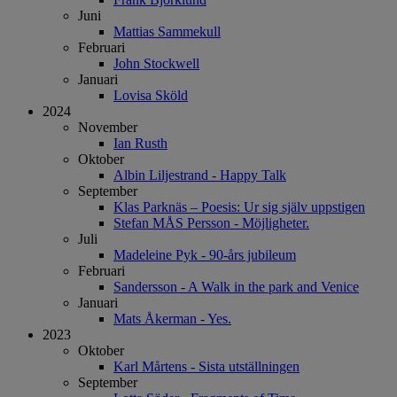
Juni
Mattias Sammekull
Februari
John Stockwell
Januari
Lovisa Sköld
2024
November
Ian Rusth
Oktober
Albin Liljestrand - Happy Talk
September
Klas Parknäs – Poesis: Ur sig själv uppstigen
Stefan MÅS Persson - Möjligheter.
Juli
Madeleine Pyk - 90-års jubileum
Februari
Sandersson - A Walk in the park and Venice
Januari
Mats Åkerman - Yes.
2023
Oktober
Karl Mårtens - Sista utställningen
September