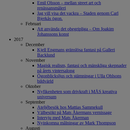
Emil Olsson – mellan street art och
renässansmåleri
Jag vill visa det vackra – Staden genom Carl
Bjerkås ögon.
Februari
Att använda det obegripliga – Om Joakim
Johanssons konst
2017
December
Kjell Engmans gränslösa fantasi på Galleri
Backlund
November
Magisk realism, fantasi och mänskliga skepnader
på årets vintersalong
Ögonblicksljus och stämningar i Ulla Ohlsons
bildvärld
Oktober
Nyfikenheten som drivkraft i MÅS kreativa
universum
September
Ateljébesök hos Mattias Sammekull
Välbesökt på Mats Åkermans vernissage
Intervju med Mats Åkerman
Nyinkomna målningar av Mark Thompson
Augusti