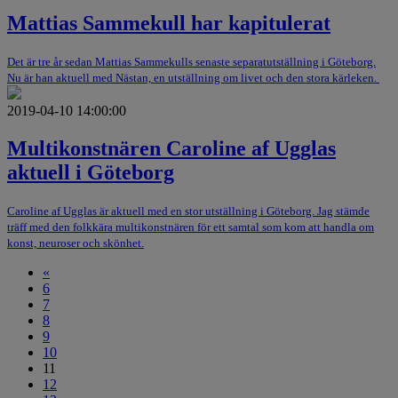
Mattias Sammekull har kapitulerat
Det är tre år sedan Mattias Sammekulls senaste separatutställning i Göteborg.
Nu är han aktuell med Nästan, en utställning om livet och den stora kärleken.
2019-04-10 14:00:00
Multikonstnären Caroline af Ugglas
aktuell i Göteborg
Caroline af Ugglas är aktuell med en stor utställning i Göteborg. Jag stämde
träff med den folkkära multikonstnären för ett samtal som kom att handla om
konst, neuroser och skönhet.
«
6
7
8
9
10
11
12