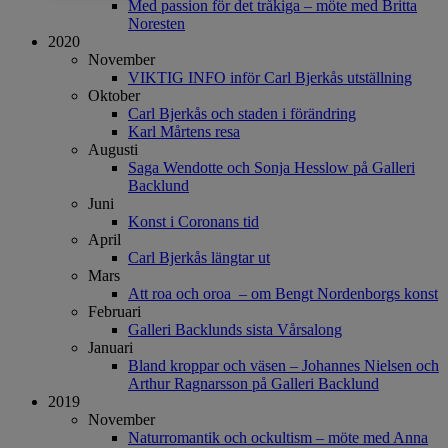
Med passion för det tråkiga – möte med Britta
Noresten
2020
November
VIKTIG INFO inför Carl Bjerkås utställning
Oktober
Carl Bjerkås och staden i förändring
Karl Mårtens resa
Augusti
Saga Wendotte och Sonja Hesslow på Galleri
Backlund
Juni
Konst i Coronans tid
April
Carl Bjerkås längtar ut
Mars
Att roa och oroa – om Bengt Nordenborgs konst
Februari
Galleri Backlunds sista Vårsalong
Januari
Bland kroppar och väsen – Johannes Nielsen och
Arthur Ragnarsson på Galleri Backlund
2019
November
Naturromantik och ockultism – möte med Anna