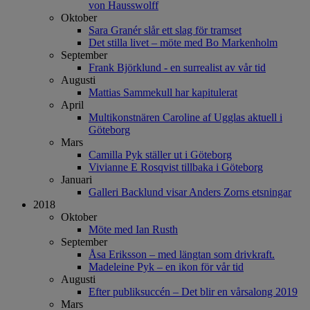
von Hausswolff
Oktober
Sara Granér slår ett slag för tramset
Det stilla livet – möte med Bo Markenholm
September
Frank Björklund - en surrealist av vår tid
Augusti
Mattias Sammekull har kapitulerat
April
Multikonstnären Caroline af Ugglas aktuell i
Göteborg
Mars
Camilla Pyk ställer ut i Göteborg
Vivianne E Rosqvist tillbaka i Göteborg
Januari
Galleri Backlund visar Anders Zorns etsningar
2018
Oktober
Möte med Ian Rusth
September
Åsa Eriksson – med längtan som drivkraft.
Madeleine Pyk – en ikon för vår tid
Augusti
Efter publiksuccén – Det blir en vårsalong 2019
Mars