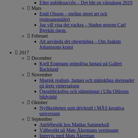
Efter publiksuccén – Det blir en vårsalong 2019
Mars
Emil Olsson – mellan street art och
renässansmåleri
Jag vill visa det vackra – Staden genom Carl
Bjerkås ögon.
Februari
Att använda det obegripliga – Om Joakim
Johanssons konst
2017
December
Kjell Engmans gränslösa fantasi på Galleri
Backlund
November
Magisk realism, fantasi och mänskliga skepnader
på årets vintersalong
Ögonblicksljus och stämningar i Ulla Ohlsons
bildvärld
Oktober
Nyfikenheten som drivkraft i MÅS kreativa
universum
September
Ateljébesök hos Mattias Sammekull
Välbesökt på Mats Åkermans vernissage
Intervju med Mats Åkerman