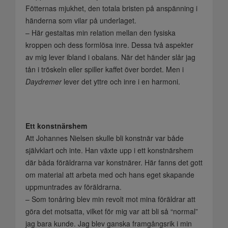
Fötternas mjukhet, den totala bristen på anspänning i
händerna som vilar på underlaget.
– Här gestaltas min relation mellan den fysiska
kroppen och dess formlösa inre. Dessa två aspekter
av mig lever ibland i obalans. När det händer slår jag
tån i tröskeln eller spiller kaffet över bordet. Men i
Daydremer
lever det yttre och inre i en harmoni.
Ett konstnärshem
Att Johannes Nielsen skulle bli konstnär var både
självklart och inte. Han växte upp i ett konstnärshem
där båda föräldrarna var konstnärer. Här fanns det gott
om material att arbeta med och hans eget skapande
uppmuntrades av föräldrarna.
– Som tonåring blev min revolt mot mina föräldrar att
göra det motsatta, vilket för mig var att bli så “normal”
jag bara kunde. Jag blev ganska framgångsrik i min