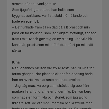
strävan efter ett vanligare liv.
Som tjugoåring arbetade han heltid som
byggnadssnickare, var i ett stabilt förhållande och
hade en egen bil.
– Det funkade fram till en dag då allt brast och min
passion för konsten, som jag tidigare förträngt, flödade
fram i mitt liv och gav mig en ny riktning. Jag ville bli
konstnär, precis som mina föräldrar –fast på mitt sätt
såklart.
Kina
När Johannes Nielsen var 25 år reste han till Kina för
första gången. När planet gick ner för landning hade
han en av sitt livs starkaste naturupplevelser.
– Jag såg massiva berg som sträckte sig upp från
marken flera hundra meter under mig. Det var berg
som hade en form, yta och storlek som jag aldrig
tidigare sett, de var monumentala och kraftfulla men
hade samtidigt en skör och bräcklig yta. De kastade