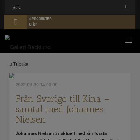
0 PRODUKTER
0
kr
Toggl
navig
Tillbaka
2022-09-30 14:00:00
Från Sverige till Kina –
samtal med Johannes
Nielsen
Johannes Nielsen är aktuell med sin första