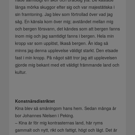
långa mörka skuggor efter sig och var majestätiska i
sin framtoning. Jag blev som förtrollad över vad jag
såg. En känsla kom över mig; avståndet mellan mig
och bergen försvann, det kändes som att bergen fanns
inom mig och jag samtidigt fanns i bergen. Hela min
kropp var som upplöst, likaså bergen. Än idag så
minns jag denna upplevelse väldigt starkt. Den etsade
fast i min kropp. På något sätt tror jag att upplevelsen
gjorde mig bekant med ett väldigt främmande land och
kultur.
Konstnärsdistriktet
Kina blev så småningom hans hem. Sedan många år
bor Johannes Nielsen i Peking.
– Kina är för mig kontrasternas land, här ryms
gammalt och nytt, rikt och fattigt, högt och lågt. Det är