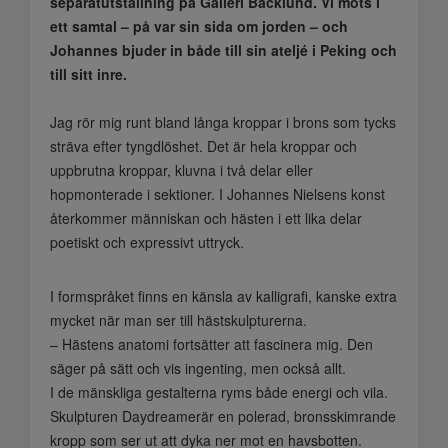
separatutställning på Galleri Backlund. Vi möts i
ett samtal – på var sin sida om jorden – och
Johannes bjuder in både till sin ateljé i Peking och
till sitt inre.
Jag rör mig runt bland långa kroppar i brons som tycks
sträva efter tyngdlöshet. Det är hela kroppar och
uppbrutna kroppar, kluvna i två delar eller
hopmonterade i sektioner. I Johannes Nielsens konst
återkommer människan och hästen i ett lika delar
poetiskt och expressivt uttryck.
I formspråket finns en känsla av kalligrafi, kanske extra
mycket när man ser till hästskulpturerna.
– Hästens anatomi fortsätter att fascinera mig. Den
säger på sätt och vis ingenting, men också allt.
I de mänskliga gestalterna ryms både energi och vila.
Skulpturen Daydreamerär en polerad, bronsskimrande
kropp som ser ut att dyka ner mot en havsbotten.