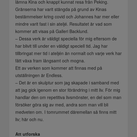
lämna Kina och knappt kunnat resa från Peking.
Gränserna har varit stängda på grund av Kinas
bestämmelser kring covid och Johannes har mer eller
mindre varit fast i sin ateljé. Resultatet är vad som
kommer att visas på Galleri Backlund.
– Dessa verk är väldigt speciella för mig eftersom de
har blivit till under en väldigt speciell tid. Jag har
tillbringat mer tid i ateljén än normalt och varje verk har
fått växa fram långsamt och mogna.
Ett av verken som kommer att finnas med på
utställningen är Endless.
– Det är en skulptur som jag skapade i samband med
att jag gick igenom en stor förändring i mitt liv. För mig
handlar den om repetitiva livsmönster, en del som man
försöker göra sig av med, andra som man vill bli
medveten om. I tomrummet däremellan så finns mitt
liv; här och nu.
Att utforska