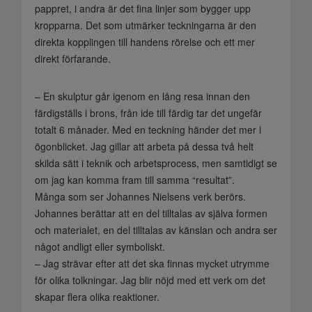
pappret, i andra är det fina linjer som bygger upp
kropparna. Det som utmärker teckningarna är den
direkta kopplingen till handens rörelse och ett mer
direkt förfarande.
– En skulptur går igenom en lång resa innan den
färdigställs i brons, från ide till färdig tar det ungefär
totalt 6 månader. Med en teckning händer det mer i
ögonblicket. Jag gillar att arbeta på dessa två helt
skilda sätt i teknik och arbetsprocess, men samtidigt se
om jag kan komma fram till samma “resultat”.
Många som ser Johannes Nielsens verk berörs.
Johannes berättar att en del tilltalas av själva formen
och materialet, en del tilltalas av känslan och andra ser
något andligt eller symboliskt.
– Jag strävar efter att det ska finnas mycket utrymme
för olika tolkningar. Jag blir nöjd med ett verk om det
skapar flera olika reaktioner.