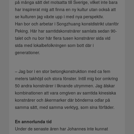
på många sätt det motsatta till Sverige, vilket inte bara
har inspirerat mig att finna en ny kultur utan också att
se kulturen jag växte upp i med nya perspektiv.
Han bor och arbetar i Songzhuang konstdistrikt utanför
Peking. Här har samtidskonstnärer samlats sedan 90-
talet och nu bor här flera tusen konstnärer sida vid
sida med lokalbefolkningen som bott där i
generationer.
– Jag bor i en stor betongkonstruktion med ca fem
meters takhöjd och stora fönster. Intill mig bor omkring
50 andra konstnärer i liknande utrymmen. Jag älskar
kombinationen att vara omgiven av samtida kinesiska
konstnärer och åkermarker där bönderna odlar på
samma sätt, med samma verktyg, som sina förfäder.
En annorlunda tid
Under de senaste åren har Johannes inte kunnat