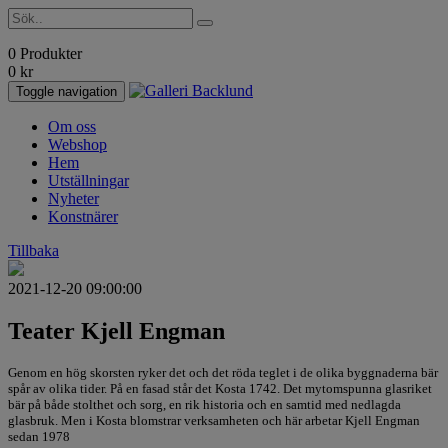
0 Produkter
0
kr
Toggle navigation
Om oss
Webshop
Hem
Utställningar
Nyheter
Konstnärer
Tillbaka
2021-12-20 09:00:00
Teater Kjell Engman
Genom en hög skorsten ryker det och det röda teglet i de olika byggnaderna bär
spår av olika tider. På en fasad står det Kosta 1742. Det mytomspunna glasriket
bär på både stolthet och sorg, en rik historia och en samtid med nedlagda
glasbruk. Men i Kosta blomstrar verksamheten och här arbetar Kjell Engman
sedan 1978