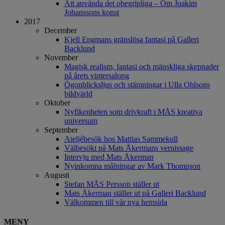
Att använda det obegripliga – Om Joakim
Johanssons konst
2017
December
Kjell Engmans gränslösa fantasi på Galleri
Backlund
November
Magisk realism, fantasi och mänskliga skepnader
på årets vintersalong
Ögonblicksljus och stämningar i Ulla Ohlsons
bildvärld
Oktober
Nyfikenheten som drivkraft i MÅS kreativa
universum
September
Ateljébesök hos Mattias Sammekull
Välbesökt på Mats Åkermans vernissage
Intervju med Mats Åkerman
Nyinkomna målningar av Mark Thompson
Augusti
Stefan MÅS Persson ställer ut
Mats Åkerman ställer ut på Galleri Backlund
Välkommen till vår nya hemsida
MENY