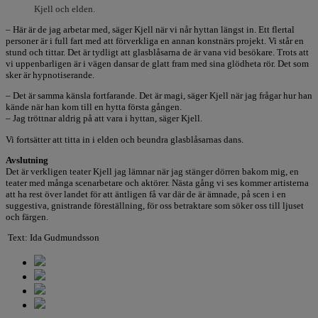
Kjell och elden.
– Här är de jag arbetar med, säger Kjell när vi når hyttan längst in. Ett flertal
personer är i full fart med att förverkliga en annan konstnärs projekt. Vi står en
stund och tittar. Det är tydligt att glasblåsarna de är vana vid besökare. Trots att
vi uppenbarligen är i vägen dansar de glatt fram med sina glödheta rör. Det som
sker är hypnotiserande.
– Det är samma känsla fortfarande. Det är magi, säger Kjell när jag frågar hur han
kände när han kom till en hytta första gången.
– Jag tröttnar aldrig på att vara i hyttan, säger Kjell.
Vi fortsätter att titta in i elden och beundra glasblåsarnas dans.
Avslutning
Det är verkligen teater Kjell jag lämnar när jag stänger dörren bakom mig, en
teater med många scenarbetare och aktörer. Nästa gång vi ses kommer artisterna
att ha rest över landet för att äntligen få var där de är ämnade, på scen i en
suggestiva, gnistrande föreställning, för oss betraktare som söker oss till ljuset
och färgen.
Text: Ida Gudmundsson