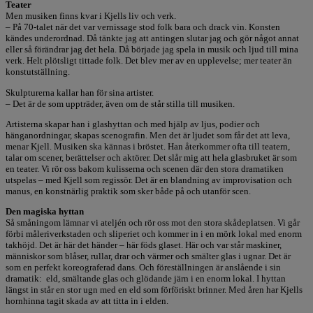
Teater
Men musiken finns kvar i Kjells liv och verk.
– På 70-talet när det var vernissage stod folk bara och drack vin. Konsten
kändes underordnad. Då tänkte jag att antingen slutar jag och gör något annat
eller så förändrar jag det hela. Då började jag spela in musik och ljud till mina
verk. Helt plötsligt tittade folk. Det blev mer av en upplevelse; mer teater än
konstutställning.
Skulpturerna kallar han för sina artister.
– Det är de som uppträder, även om de står stilla till musiken.
Artisterna skapar han i glashyttan och med hjälp av ljus, podier och
hänganordningar, skapas scenografin. Men det är ljudet som får det att leva,
menar Kjell. Musiken ska kännas i bröstet. Han återkommer ofta till teatern,
talar om scener, berättelser och aktörer. Det slår mig att hela glasbruket är som
en teater. Vi rör oss bakom kulisserna och scenen där den stora dramatiken
utspelas – med Kjell som regissör. Det är en blandning av improvisation och
manus, en konstnärlig praktik som sker både på och utanför scen.
Den magiska hyttan
Så småningom lämnar vi ateljén och rör oss mot den stora skådeplatsen. Vi går
förbi måleriverkstaden och sliperiet och kommer in i en mörk lokal med enorm
takhöjd. Det är här det händer – här föds glaset. Här och var står maskiner,
människor som blåser, rullar, drar och värmer och smälter glas i ugnar. Det är
som en perfekt koreograferad dans. Och föreställningen är anslående i sin
dramatik: eld, smältande glas och glödande järn i en enorm lokal. I hyttan
längst in står en stor ugn med en eld som förföriskt brinner. Med åren har Kjells
hornhinna tagit skada av att titta in i elden.