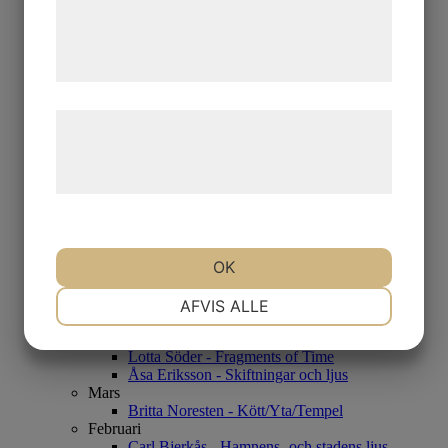
de har indsamlet gennem din brug af deres
Lovisa Sköld
2024
tjenester. Ved at klikke på 'OK' giver du
November
samtykke til disse formål.
Ian Rusth
Oktober
Albin Liljestrand - Happy Talk
Læs mere om vores brug af cookies og
September
Klas Parknäs – Poesis: Ur sig själv uppstigen
behandling af persondata på vores
Stefan MÅS Persson - Möjligheter.
Juli
hjemmeside.
Madeleine Pyk - 90-års jubileum
Februari
Sandersson - A Walk in the park and Venice
Januari
OK
Mats Åkerman - Yes.
2023
NØDVENDIGE
PRÆFERENCER
Oktober
AFVIS ALLE
Karl Mårtens - Sista utställningen
September
Lotta Söder - Fragments of Time
MARKETING
STATISTIK
Åsa Eriksson - Skiftningar och ljus
Mars
Britta Noresten - Kött/Yta/Tempel
Februari
Carl Bjerkås - Hamnens- och stadens ljus.