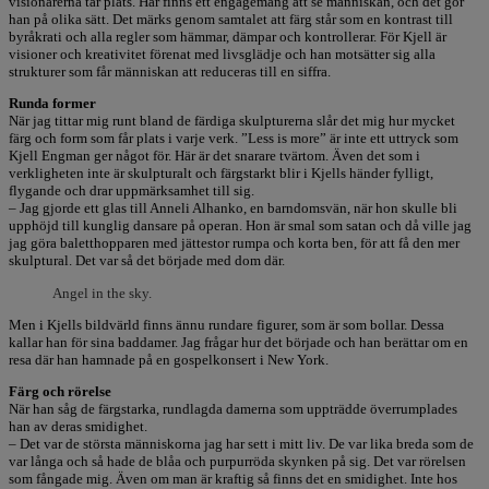
visionärerna tar plats. Här finns ett engagemang att se människan, och det gör
han på olika sätt. Det märks genom samtalet att färg står som en kontrast till
byråkrati och alla regler som hämmar, dämpar och kontrollerar. För Kjell är
visioner och kreativitet förenat med livsglädje och han motsätter sig alla
strukturer som får människan att reduceras till en siffra.
Runda former
När jag tittar mig runt bland de färdiga skulpturerna slår det mig hur mycket
färg och form som får plats i varje verk. ”Less is more” är inte ett uttryck som
Kjell Engman ger något för. Här är det snarare tvärtom. Även det som i
verkligheten inte är skulpturalt och färgstarkt blir i Kjells händer fylligt,
flygande och drar uppmärksamhet till sig.
– Jag gjorde ett glas till Anneli Alhanko, en barndomsvän, när hon skulle bli
upphöjd till kunglig dansare på operan. Hon är smal som satan och då ville jag
jag göra baletthopparen med jättestor rumpa och korta ben, för att få den mer
skulptural. Det var så det började med dom där.
Angel in the sky.
Men i Kjells bildvärld finns ännu rundare figurer, som är som bollar. Dessa
kallar han för sina baddamer. Jag frågar hur det började och han berättar om en
resa där han hamnade på en gospelkonsert i New York.
Färg och rörelse
När han såg de färgstarka, rundlagda damerna som uppträdde överrumplades
han av deras smidighet.
– Det var de största människorna jag har sett i mitt liv. De var lika breda som de
var långa och så hade de blåa och purpurröda skynken på sig. Det var rörelsen
som fångade mig. Även om man är kraftig så finns det en smidighet. Inte hos