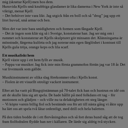
mig (skrattar Kjell) men hos dem.
Huruvida Kjells små knubbiga glasdamer är lika damerna i New York är inte så
viktigt, menar Kjell.
– Det behöver inte vara likt. Jag utgick från en boll och så ”drog” jag upp ett
litet huvud, små armar och ben.
Men det var inte bara smidigheten och formen som fångade Kjell.
– Det är ingen som klär sig så i Sverige, konstaterar han. Jag ser mig om i
rummet och konstaterar att Kjells skulpturer gör minsann det. Klänningarna är
mönstrade, färgerna kulörta och jag noterar min egen färglöshet i kontrast till
Kjells gula tröja, orange keps och lila scarf.
Ett musikaliskt hem
Kjell växte upp i ett hem fyllt av musik.
– Pappa var musiker. Jag fick inte min första grammofon förrän jag var 18 år. Det
var livemusik som gällde.
Musikinstrument av olika slag förekommer ofta i Kjells konst.
– Fiolen är ett visuellt otroligt vackert instrument.
Efter att ha varit på Bingsjöstämman på 70-talet fick han och hustrun en idé om
att de skulle lära sig att spela. De hade hållit på med folkdans ett tag – för
motionen och glädjen – och ville nu ta delaktigheten ett steg längre.
– Vi köpte varsin billig fiol och bestämde oss för att till nästa gång vi åkte upp
ha lärt oss att spela två låtar ordentligt, med drill och hela baletten.
På den tiden bodde de i ett flervåningshus och så fort deras hund såg att de tog
fram fiolfodralen flydde han ner i källaren. De lärde sig aldrig två stycken.