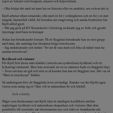
typer av lokaler som bergrum, museer och köpcentrum.
– Ofta börjar det med att man har en historia eller en anekdot, sen svävar det ut.
Kjell arbetar oftast tematiskt, ofta med en fot i verkligheten och en fot i en mer
magisk, fantasifull värld. Att betrakta sin omgivning och samla berättelser har
Kjell alltid gjort.
– När jag gick på KV Konstskola i Göteborg tecknade jag av folk och gjorde
reportage med bara teckningar.
Sedan har betraktandet fortsatt. På en flygplats betraktade han en stor grupp
med män, där samtliga bar likadana beiga trenchcoats.
– Jag småskrattade och tänkte ”för att få vara med och leka så måste man ha
samma trenchcoat”.
Byråkrati och visioner
För Kjell fick dessa män klädda i trenchcoat symbolisera byråkrati och ett
fyrkantigt tänkande. Men han noterade att en av männen hade en färgglad slips.
– Även om han ser grå och trist ut så kanske han har ett färgglatt inre. Det var så
”Man in trenchcoat” föddes.
Så småningom blev de färgglada även utvändigt. Kanske var det Kjells egen
vision som smög sig in? Han vill se människan fri och lekfull.
Jack a dandy.
Något som återkommer när Kjell talar är nämligen konflikten mellan
regleringar, byråkrati och människans skaparlust och visioner. Han drar
paralleller till orostider, när ekonomerna styr och tider av framåtanda när