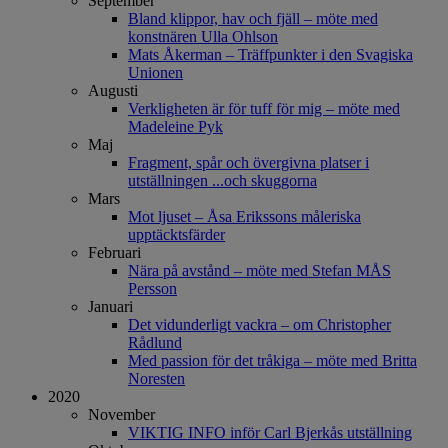
September
Bland klippor, hav och fjäll – möte med
konstnären Ulla Ohlson
Mats Åkerman – Träffpunkter i den Svagiska
Unionen
Augusti
Verkligheten är för tuff för mig – möte med
Madeleine Pyk
Maj
Fragment, spår och övergivna platser i
utställningen ...och skuggorna
Mars
Mot ljuset – Åsa Erikssons måleriska
upptäcktsfärder
Februari
Nära på avstånd – möte med Stefan MÅS
Persson
Januari
Det vidunderligt vackra – om Christopher
Rådlund
Med passion för det tråkiga – möte med Britta
Noresten
2020
November
VIKTIG INFO inför Carl Bjerkås utställning