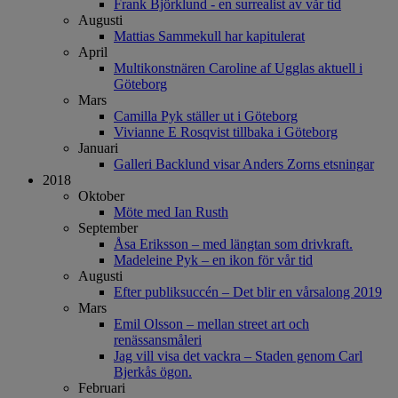
Frank Björklund - en surrealist av vår tid
Augusti
Mattias Sammekull har kapitulerat
April
Multikonstnären Caroline af Ugglas aktuell i
Göteborg
Mars
Camilla Pyk ställer ut i Göteborg
Vivianne E Rosqvist tillbaka i Göteborg
Januari
Galleri Backlund visar Anders Zorns etsningar
2018
Oktober
Möte med Ian Rusth
September
Åsa Eriksson – med längtan som drivkraft.
Madeleine Pyk – en ikon för vår tid
Augusti
Efter publiksuccén – Det blir en vårsalong 2019
Mars
Emil Olsson – mellan street art och
renässansmåleri
Jag vill visa det vackra – Staden genom Carl
Bjerkås ögon.
Februari