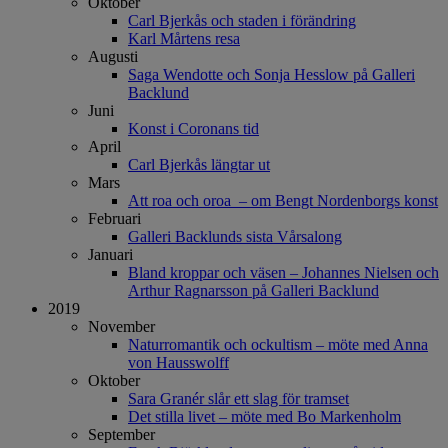
Oktober
Carl Bjerkås och staden i förändring
Karl Mårtens resa
Augusti
Saga Wendotte och Sonja Hesslow på Galleri
Backlund
Juni
Konst i Coronans tid
April
Carl Bjerkås längtar ut
Mars
Att roa och oroa – om Bengt Nordenborgs konst
Februari
Galleri Backlunds sista Vårsalong
Januari
Bland kroppar och väsen – Johannes Nielsen och
Arthur Ragnarsson på Galleri Backlund
2019
November
Naturromantik och ockultism – möte med Anna
von Hausswolff
Oktober
Sara Granér slår ett slag för tramset
Det stilla livet – möte med Bo Markenholm
September