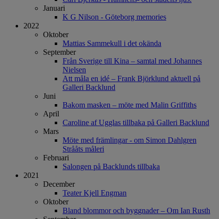
Januari
K G Nilson - Göteborg memories
2022
Oktober
Mattias Sammekull i det okända
September
Från Sverige till Kina – samtal med Johannes
Nielsen
Att måla en idé – Frank Björklund aktuell på
Galleri Backlund
Juni
Bakom masken – möte med Malin Griffiths
April
Caroline af Ugglas tillbaka på Galleri Backlund
Mars
Möte med främlingar - om Simon Dahlgren
Strååts måleri
Februari
Salongen på Backlunds tillbaka
2021
December
Teater Kjell Engman
Oktober
Bland blommor och byggnader – Om Ian Rusth