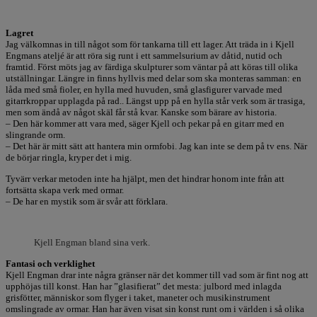
Lagret
Jag välkomnas in till något som för tankarna till ett lager. Att träda in i Kjell
Engmans ateljé är att röra sig runt i ett sammelsurium av dåtid, nutid och
framtid. Först möts jag av färdiga skulpturer som väntar på att köras till olika
utställningar. Längre in finns hyllvis med delar som ska monteras samman: en
låda med små fioler, en hylla med huvuden, små glasfigurer varvade med
gitarrkroppar upplagda på rad.. Längst upp på en hylla står verk som är trasiga,
men som ändå av något skäl får stå kvar. Kanske som bärare av historia.
– Den här kommer att vara med, säger Kjell och pekar på en gitarr med en
slingrande orm.
– Det här är mitt sätt att hantera min ormfobi. Jag kan inte se dem på tv ens. När
de börjar ringla, kryper det i mig.
Tyvärr verkar metoden inte ha hjälpt, men det hindrar honom inte från att
fortsätta skapa verk med ormar.
– De har en mystik som är svår att förklara.
Kjell Engman bland sina verk.
Fantasi och verklighet
Kjell Engman drar inte några gränser när det kommer till vad som är fint nog att
upphöjas till konst. Han har ”glasifierat” det mesta: julbord med inlagda
grisfötter, människor som flyger i taket, maneter och musikinstrument
omslingrade av ormar. Han har även visat sin konst runt om i världen i så olika