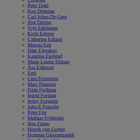
Peter Dahl
Ken Denning
Carl Johan De Geer
Jörg Döring
Yrjö Edelmann
Kicki Edgren
Catharina Edlund
Marcus Eek
Ditte Ejlerskov
Katarina Ekelund
Marie-Louise Ekman
Åsa Eriksson
Erró
Linn Fernström
Marc Figueras
Frida Fjellman
Ingrid Forfang
Jenny Forsgren
John-E Franzén
Peter Frie
Mathias Frykholm
Jens Fänge
Henrik von Gerber
Houman Ghavamzadeh