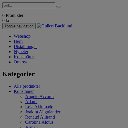
0 Produkter
0
kr
Toggle navigation
Webshop
Hem
Utställningar
Nyheter
Konstnärer
Om oss
Kategorier
Alla produkter
Konstnärer
Angelo Accardi
Adami
Lola Akinmade
Joakim Allgulander
Renaud Allirand
Carolina Alotus
Arman