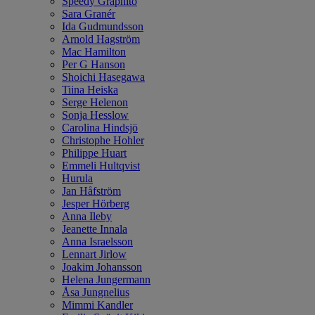
Speedy Graphito
Sara Granér
Ida Gudmundsson
Arnold Hagström
Mac Hamilton
Per G Hanson
Shoichi Hasegawa
Tiina Heiska
Serge Helenon
Sonja Hesslow
Carolina Hindsjö
Christophe Hohler
Philippe Huart
Emmeli Hultqvist
Hurula
Jan Håfström
Jesper Hörberg
Anna Ileby
Jeanette Innala
Anna Israelsson
Lennart Jirlow
Joakim Johansson
Helena Jungermann
Åsa Jungnelius
Mimmi Kandler