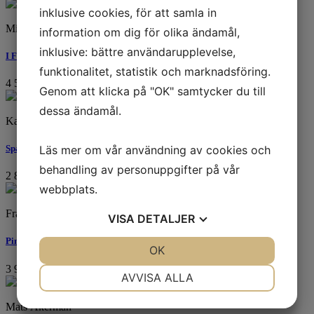
inklusive cookies, för att samla in
Mimmi Kandler
information om dig för olika ändamål,
inklusive: bättre användarupplevelse,
I Famnen
funktionalitet, statistik och marknadsföring.
4 500
kr
Genom att klicka på "OK" samtycker du till
dessa ändamål.
Karl Mårtens
Läs mer om vår användning av cookies och
Sparvhök
behandling av personuppgifter på vår
2 800
kr
webbplats.
Frank Björklund
VISA
DETALJER
Pingviner
JA
NEJ
OK
JA
NEJ
3 900
kr
NÖDVÄNDIG
INSTÄLLNINGAR
AVVISA ALLA
JA
NEJ
JA
NEJ
Mats Åkerman