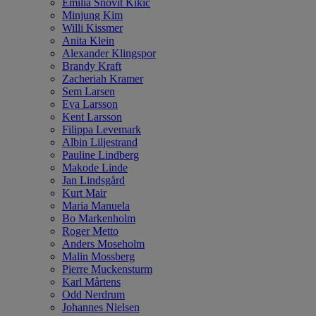
Emilia Snövit Kikic
Minjung Kim
Willi Kissmer
Anita Klein
Alexander Klingspor
Brandy Kraft
Zacheriah Kramer
Sem Larsen
Eva Larsson
Kent Larsson
Filippa Levemark
Albin Liljestrand
Pauline Lindberg
Makode Linde
Jan Lindsgård
Kurt Mair
Maria Manuela
Bo Markenholm
Roger Metto
Anders Moseholm
Malin Mossberg
Pierre Muckensturm
Karl Mårtens
Odd Nerdrum
Johannes Nielsen