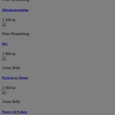
Månskenssurfning
2 200
kr
Peter Reuterberg
Hej
1 900
kr
Anna Ileby
Porträtt av Henne
2 000
kr
Anna Ileby
Popeye & Pojken