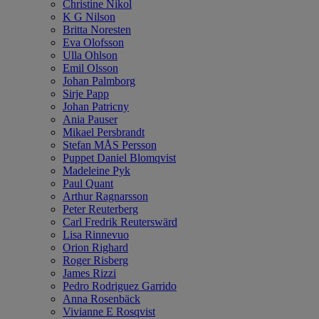
Christine Nikol
K G Nilson
Britta Noresten
Eva Olofsson
Ulla Ohlson
Emil Olsson
Johan Palmborg
Sirje Papp
Johan Patricny
Ania Pauser
Mikael Persbrandt
Stefan MÅS Persson
Puppet Daniel Blomqvist
Madeleine Pyk
Paul Quant
Arthur Ragnarsson
Peter Reuterberg
Carl Fredrik Reuterswärd
Lisa Rinnevuo
Orion Righard
Roger Risberg
James Rizzi
Pedro Rodriguez Garrido
Anna Rosenbäck
Vivianne E Rosqvist