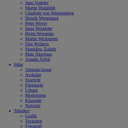
Jutta Votteler
Martin Watsfeldt
Charlotte von Weissenberg
Henrik Wergeland
Peter Wever
Saga Wendotte
Björn Wessman
Martin Wickström
Dan Wolgers
Stanislaw Zoladz
Mats Åkerman
Amalia Årfelt
Stilar
Abstrakt konst
Avskalat
Svartvitt
Färgstarkt
Urbant
Modernism
Klassiskt
Naivism
Tekniker
Grafik
Teckning
Fotografi