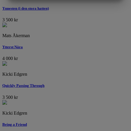
MARKNADSFÖRING
STATISTIK
Ynnesten (i den stora hatten)
3 500
kr
Mats Åkerman
Ytterst Nära
4 000
kr
Kicki Edgren
Quickly Passing Through
3 500
kr
Kicki Edgren
Being a Friend