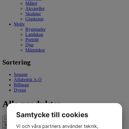
Måleri
Akvareller
Skulptur
Glaskonst
Motiv
Byggnader
Landskap
Porträtt
Djur
Människor
Sortering
Senaste
Alfabetisk A-Ö
Billigast
Dyrast
Alla produkter
Samtycke till cookies
Vi och våra partners använder teknik,