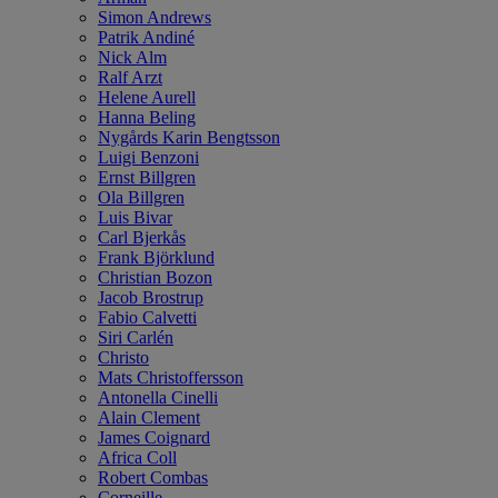
Simon Andrews
Patrik Andiné
Nick Alm
Ralf Arzt
Helene Aurell
Hanna Beling
Nygårds Karin Bengtsson
Luigi Benzoni
Ernst Billgren
Ola Billgren
Luis Bivar
Carl Bjerkås
Frank Björklund
Christian Bozon
Jacob Brostrup
Fabio Calvetti
Siri Carlén
Christo
Mats Christoffersson
Antonella Cinelli
Alain Clement
James Coignard
Africa Coll
Robert Combas
Corneille