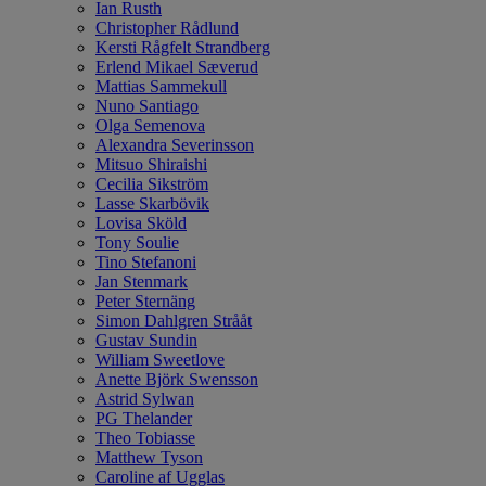
Ian Rusth
Christopher Rådlund
Kersti Rågfelt Strandberg
Erlend Mikael Sæverud
Mattias Sammekull
Nuno Santiago
Olga Semenova
Alexandra Severinsson
Mitsuo Shiraishi
Cecilia Sikström
Lasse Skarbövik
Lovisa Sköld
Tony Soulie
Tino Stefanoni
Jan Stenmark
Peter Sternäng
Simon Dahlgren Strååt
Gustav Sundin
William Sweetlove
Anette Björk Swensson
Astrid Sylwan
PG Thelander
Theo Tobiasse
Matthew Tyson
Caroline af Ugglas