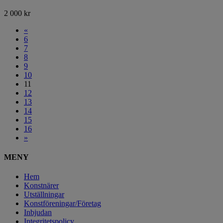
2 000
kr
«
6
7
8
9
10
11
12
13
14
15
16
»
MENY
Hem
Konstnärer
Utställningar
Konstföreningar/Företag
Inbjudan
Integritetspolicy