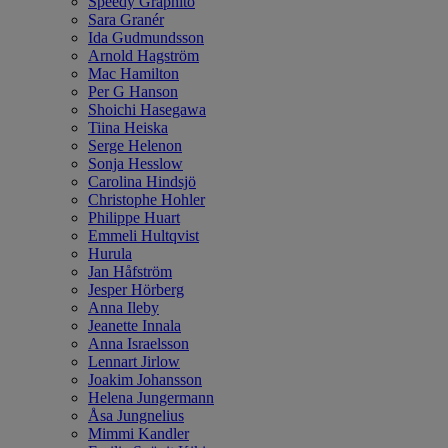
Speedy Graphito
Sara Granér
Ida Gudmundsson
Arnold Hagström
Mac Hamilton
Per G Hanson
Shoichi Hasegawa
Tiina Heiska
Serge Helenon
Sonja Hesslow
Carolina Hindsjö
Christophe Hohler
Philippe Huart
Emmeli Hultqvist
Hurula
Jan Håfström
Jesper Hörberg
Anna Ileby
Jeanette Innala
Anna Israelsson
Lennart Jirlow
Joakim Johansson
Helena Jungermann
Åsa Jungnelius
Mimmi Kandler