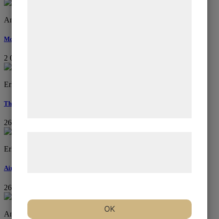
formål, herunder: Tilpasning af annoncering,
bedre brugeroplevelse, funktionalitet,
Anna Ileby
statistik og marketing. Disse oplysninger
Mormorsrutor
kan blive delt med annoncerings- og
analysepartnere, som kan kombinere dem
2 000
kr
med data, du tidligere har givet dem eller
de har indsamlet gennem din brug af deres
Erlend Mikael Saeverud
tjenester. Ved at klikke på 'OK' giver du
The Wind is High
samtykke til disse formål.
26 000
kr
Læs mere om vores brug af cookies og
Erlend Mikael Saeverud
behandling af persondata på vores
hjemmeside.
Airwaves
26 000
kr
OK
Anna Ileby