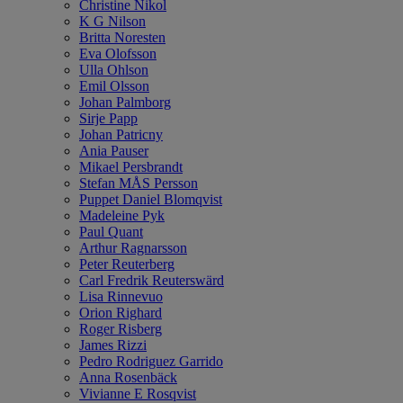
Christine Nikol
K G Nilson
Britta Noresten
Eva Olofsson
Ulla Ohlson
Emil Olsson
Johan Palmborg
Sirje Papp
Johan Patricny
Ania Pauser
Mikael Persbrandt
Stefan MÅS Persson
Puppet Daniel Blomqvist
Madeleine Pyk
Paul Quant
Arthur Ragnarsson
Peter Reuterberg
Carl Fredrik Reuterswärd
Lisa Rinnevuo
Orion Righard
Roger Risberg
James Rizzi
Pedro Rodriguez Garrido
Anna Rosenbäck
Vivianne E Rosqvist