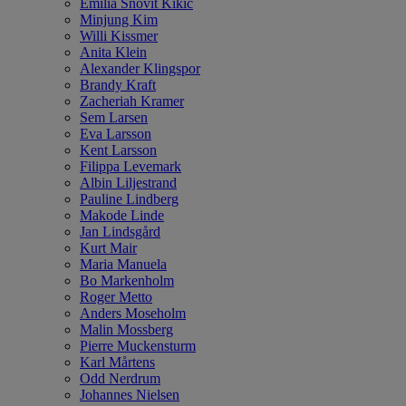
Emilia Snövit Kikic
Minjung Kim
Willi Kissmer
Anita Klein
Alexander Klingspor
Brandy Kraft
Zacheriah Kramer
Sem Larsen
Eva Larsson
Kent Larsson
Filippa Levemark
Albin Liljestrand
Pauline Lindberg
Makode Linde
Jan Lindsgård
Kurt Mair
Maria Manuela
Bo Markenholm
Roger Metto
Anders Moseholm
Malin Mossberg
Pierre Muckensturm
Karl Mårtens
Odd Nerdrum
Johannes Nielsen