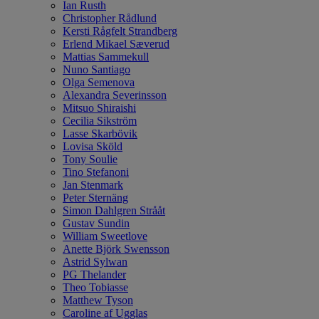
Ian Rusth
Christopher Rådlund
Kersti Rågfelt Strandberg
Erlend Mikael Sæverud
Mattias Sammekull
Nuno Santiago
Olga Semenova
Alexandra Severinsson
Mitsuo Shiraishi
Cecilia Sikström
Lasse Skarbövik
Lovisa Sköld
Tony Soulie
Tino Stefanoni
Jan Stenmark
Peter Sternäng
Simon Dahlgren Strååt
Gustav Sundin
William Sweetlove
Anette Björk Swensson
Astrid Sylwan
PG Thelander
Theo Tobiasse
Matthew Tyson
Caroline af Ugglas