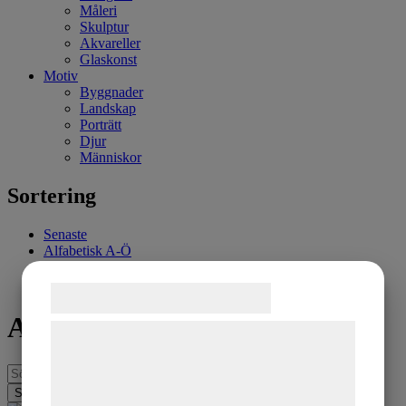
Måleri
Skulptur
Akvareller
Glaskonst
Motiv
Byggnader
Landskap
Porträtt
Djur
Människor
Sortering
Senaste
Alfabetisk A-Ö
Billigast
Dyrast
Samtykke til cookies
Alla produkter
Vi og vores samarbejdspartnere bruger
teknologier, herunder cookies, til at
indsamle oplysninger om dig til forskellige