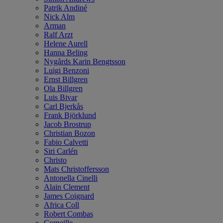
Patrik Andiné
Nick Alm
Arman
Ralf Arzt
Helene Aurell
Hanna Beling
Nygårds Karin Bengtsson
Luigi Benzoni
Ernst Billgren
Ola Billgren
Luis Bivar
Carl Bjerkås
Frank Björklund
Jacob Brostrup
Christian Bozon
Fabio Calvetti
Siri Carlén
Christo
Mats Christoffersson
Antonella Cinelli
Alain Clement
James Coignard
Africa Coll
Robert Combas
Corneille