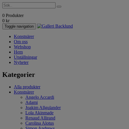
0 Produkter
0
kr
Toggle navigation
Konstnärer
Om oss
Webshop
Hem
Utställningar
Nyheter
Kategorier
Alla produkter
Konstnärer
Angelo Accardi
Adami
Joakim Allgulander
Lola Akinmade
Renaud Allirand
Carolina Alotus
Simon Andrews