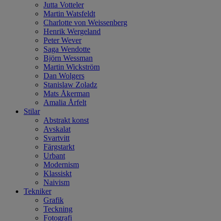
Jutta Votteler
Martin Watsfeldt
Charlotte von Weissenberg
Henrik Wergeland
Peter Wever
Saga Wendotte
Björn Wessman
Martin Wickström
Dan Wolgers
Stanislaw Zoladz
Mats Åkerman
Amalia Årfelt
Stilar
Abstrakt konst
Avskalat
Svartvitt
Färgstarkt
Urbant
Modernism
Klassiskt
Naivism
Tekniker
Grafik
Teckning
Fotografi