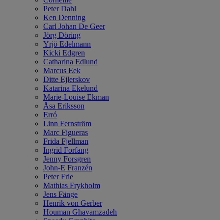
Peter Dahl
Ken Denning
Carl Johan De Geer
Jörg Döring
Yrjö Edelmann
Kicki Edgren
Catharina Edlund
Marcus Eek
Ditte Ejlerskov
Katarina Ekelund
Marie-Louise Ekman
Åsa Eriksson
Erró
Linn Fernström
Marc Figueras
Frida Fjellman
Ingrid Forfang
Jenny Forsgren
John-E Franzén
Peter Frie
Mathias Frykholm
Jens Fänge
Henrik von Gerber
Houman Ghavamzadeh