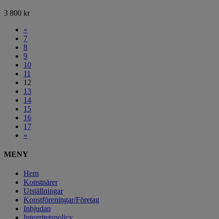
3 800
kr
«
7
8
9
10
11
12
13
14
15
16
17
»
MENY
Hem
Konstnärer
Utställningar
Konstföreningar/Företag
Inbjudan
Integritetspolicy