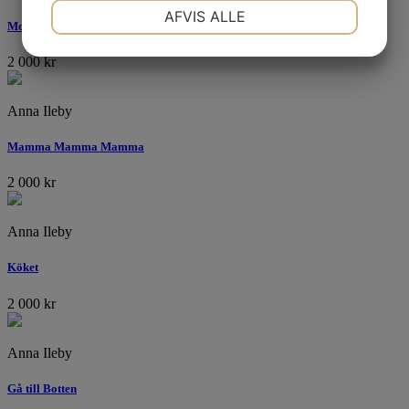
NØDVENDIGE
PRÆFERENCER
AFVIS ALLE
Mon Amie
2 000
kr
MARKETING
STATISTIK
Anna Ileby
Mamma Mamma Mamma
2 000
kr
Anna Ileby
Köket
2 000
kr
Anna Ileby
Gå till Botten