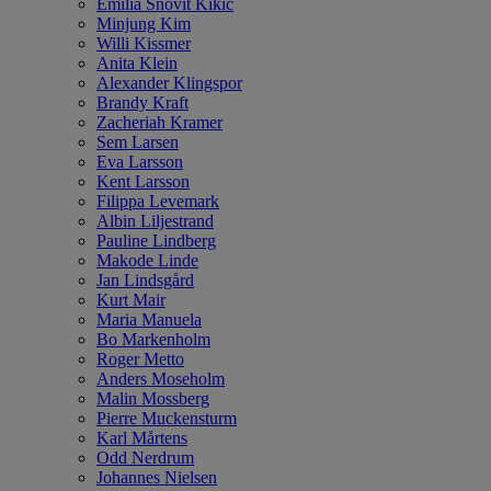
Emilia Snövit Kikic
Minjung Kim
Willi Kissmer
Anita Klein
Alexander Klingspor
Brandy Kraft
Zacheriah Kramer
Sem Larsen
Eva Larsson
Kent Larsson
Filippa Levemark
Albin Liljestrand
Pauline Lindberg
Makode Linde
Jan Lindsgård
Kurt Mair
Maria Manuela
Bo Markenholm
Roger Metto
Anders Moseholm
Malin Mossberg
Pierre Muckensturm
Karl Mårtens
Odd Nerdrum
Johannes Nielsen