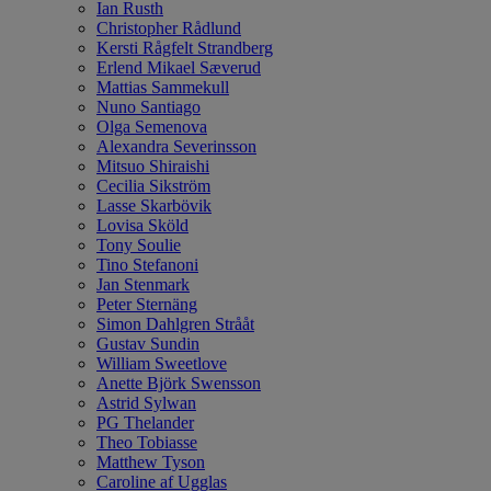
Ian Rusth
Christopher Rådlund
Kersti Rågfelt Strandberg
Erlend Mikael Sæverud
Mattias Sammekull
Nuno Santiago
Olga Semenova
Alexandra Severinsson
Mitsuo Shiraishi
Cecilia Sikström
Lasse Skarbövik
Lovisa Sköld
Tony Soulie
Tino Stefanoni
Jan Stenmark
Peter Sternäng
Simon Dahlgren Strååt
Gustav Sundin
William Sweetlove
Anette Björk Swensson
Astrid Sylwan
PG Thelander
Theo Tobiasse
Matthew Tyson
Caroline af Ugglas