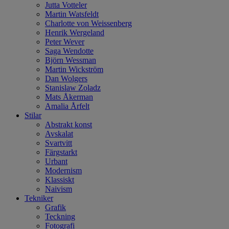
Jutta Votteler
Martin Watsfeldt
Charlotte von Weissenberg
Henrik Wergeland
Peter Wever
Saga Wendotte
Björn Wessman
Martin Wickström
Dan Wolgers
Stanislaw Zoladz
Mats Åkerman
Amalia Årfelt
Stilar
Abstrakt konst
Avskalat
Svartvitt
Färgstarkt
Urbant
Modernism
Klassiskt
Naivism
Tekniker
Grafik
Teckning
Fotografi