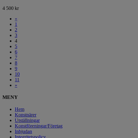
4 500
kr
«
1
2
3
4
5
6
7
8
9
10
11
»
MENY
Hem
Konstnärer
Utställningar
Konstföreningar/Företag
Inbjudan
Integritetspolicy