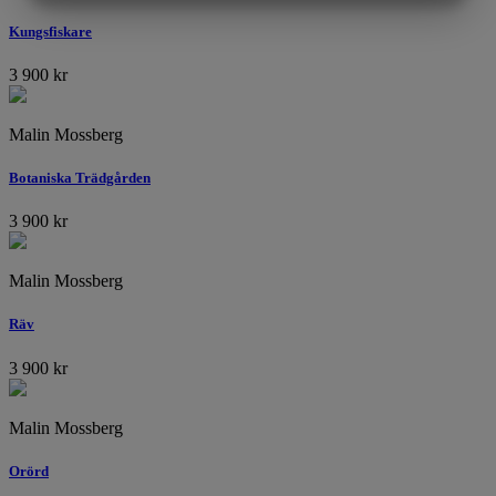
MARKNADSFÖRING
STATISTIK
Kungsfiskare
3 900
kr
Malin Mossberg
Botaniska Trädgården
3 900
kr
Malin Mossberg
Räv
3 900
kr
Malin Mossberg
Orörd