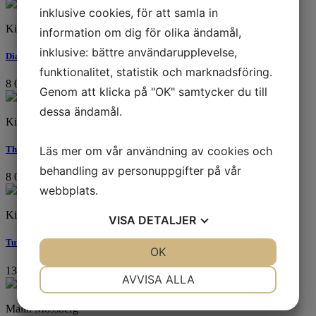
inklusive cookies, för att samla in
Kicki Edgren
information om dig för olika ändamål,
inklusive: bättre användarupplevelse,
Dialouge
funktionalitet, statistik och marknadsföring.
8 000
kr
Genom att klicka på "OK" samtycker du till
dessa ändamål.
Kicki Edgren
Läs mer om vår användning av cookies och
The Backup.
behandling av personuppgifter på vår
8 000
kr
webbplats.
Kicki Edgren
VISA
DETALJER
Turn Around
JA
NEJ
OK
JA
NEJ
13 000
kr
NÖDVÄNDIG
INSTÄLLNINGAR
AVVISA ALLA
JA
NEJ
JA
NEJ
Malin Mossberg