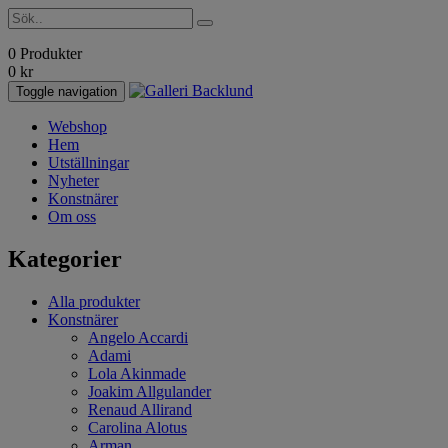
0 Produkter
0
kr
Toggle navigation
Webshop
Hem
Utställningar
Nyheter
Konstnärer
Om oss
Kategorier
Alla produkter
Konstnärer
Angelo Accardi
Adami
Lola Akinmade
Joakim Allgulander
Renaud Allirand
Carolina Alotus
Arman