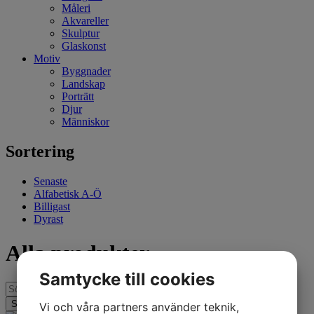
Måleri
Akvareller
Skulptur
Glaskonst
Motiv
Byggnader
Landskap
Porträtt
Djur
Människor
Sortering
Senaste
Alfabetisk A-Ö
Billigast
Dyrast
Alla produkter
Samtycke till cookies
Vi och våra partners använder teknik,