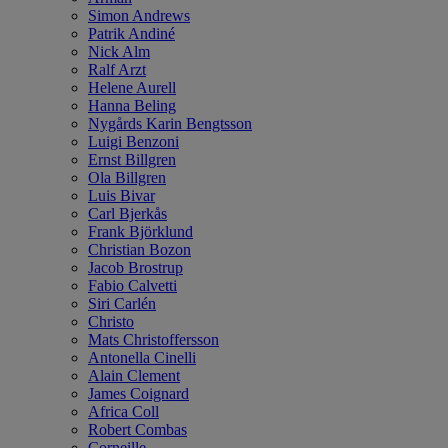
Simon Andrews
Patrik Andiné
Nick Alm
Ralf Arzt
Helene Aurell
Hanna Beling
Nygårds Karin Bengtsson
Luigi Benzoni
Ernst Billgren
Ola Billgren
Luis Bivar
Carl Bjerkås
Frank Björklund
Christian Bozon
Jacob Brostrup
Fabio Calvetti
Siri Carlén
Christo
Mats Christoffersson
Antonella Cinelli
Alain Clement
James Coignard
Africa Coll
Robert Combas
Corneille