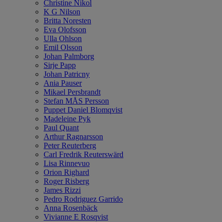
Christine Nikol
K G Nilson
Britta Noresten
Eva Olofsson
Ulla Ohlson
Emil Olsson
Johan Palmborg
Sirje Papp
Johan Patricny
Ania Pauser
Mikael Persbrandt
Stefan MÅS Persson
Puppet Daniel Blomqvist
Madeleine Pyk
Paul Quant
Arthur Ragnarsson
Peter Reuterberg
Carl Fredrik Reuterswärd
Lisa Rinnevuo
Orion Righard
Roger Risberg
James Rizzi
Pedro Rodriguez Garrido
Anna Rosenbäck
Vivianne E Rosqvist