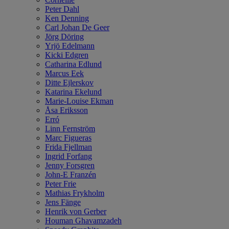
Peter Dahl
Ken Denning
Carl Johan De Geer
Jörg Döring
Yrjö Edelmann
Kicki Edgren
Catharina Edlund
Marcus Eek
Ditte Ejlerskov
Katarina Ekelund
Marie-Louise Ekman
Åsa Eriksson
Erró
Linn Fernström
Marc Figueras
Frida Fjellman
Ingrid Forfang
Jenny Forsgren
John-E Franzén
Peter Frie
Mathias Frykholm
Jens Fänge
Henrik von Gerber
Houman Ghavamzadeh