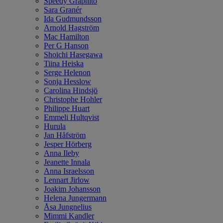
Speedy Graphito
Sara Granér
Ida Gudmundsson
Arnold Hagström
Mac Hamilton
Per G Hanson
Shoichi Hasegawa
Tiina Heiska
Serge Helenon
Sonja Hesslow
Carolina Hindsjö
Christophe Hohler
Philippe Huart
Emmeli Hultqvist
Hurula
Jan Håfström
Jesper Hörberg
Anna Ileby
Jeanette Innala
Anna Israelsson
Lennart Jirlow
Joakim Johansson
Helena Jungermann
Åsa Jungnelius
Mimmi Kandler