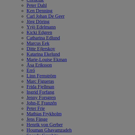
Peter Dahl
Ken Denning
Carl Johan De Geer
Jörg Döring
Yrjö Edelmann
Kicki Edgren
Catharina Edlund
Marcus Eek
Ditte Ejlerskov
Katarina Ekelund
Marie-Louise Ekman
Åsa Eriksson
Erró
Linn Fernström
Marc Figueras
Frida Fjellman
Ingrid Forfang
Jenny Forsgren
John-E Franzén
Peter Frie
Mathias Frykholm
Jens Fänge
Henrik von Gerber
Houman Ghavamzadeh