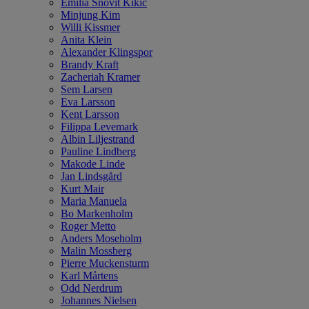
Emilia Snövit Kikic
Minjung Kim
Willi Kissmer
Anita Klein
Alexander Klingspor
Brandy Kraft
Zacheriah Kramer
Sem Larsen
Eva Larsson
Kent Larsson
Filippa Levemark
Albin Liljestrand
Pauline Lindberg
Makode Linde
Jan Lindsgård
Kurt Mair
Maria Manuela
Bo Markenholm
Roger Metto
Anders Moseholm
Malin Mossberg
Pierre Muckensturm
Karl Mårtens
Odd Nerdrum
Johannes Nielsen