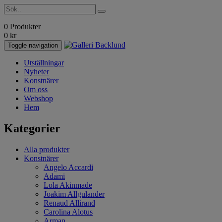
0 Produkter
0
kr
Toggle navigation
Utställningar
Nyheter
Konstnärer
Om oss
Webshop
Hem
Kategorier
Alla produkter
Konstnärer
Angelo Accardi
Adami
Lola Akinmade
Joakim Allgulander
Renaud Allirand
Carolina Alotus
Arman