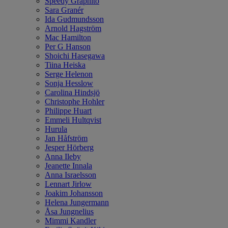
Speedy Graphito
Sara Granér
Ida Gudmundsson
Arnold Hagström
Mac Hamilton
Per G Hanson
Shoichi Hasegawa
Tiina Heiska
Serge Helenon
Sonja Hesslow
Carolina Hindsjö
Christophe Hohler
Philippe Huart
Emmeli Hultqvist
Hurula
Jan Håfström
Jesper Hörberg
Anna Ileby
Jeanette Innala
Anna Israelsson
Lennart Jirlow
Joakim Johansson
Helena Jungermann
Åsa Jungnelius
Mimmi Kandler