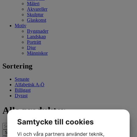
Måleri
Akvareller
Skulptur
Glaskonst
Motiv
Byggnader
Landskap
Porträtt
Djur
Människor
Sortering
Senaste
Alfabetisk A-Ö
Billigast
Dyrast
Alla produkter
Samtycke till cookies
Vi och våra partners använder teknik,