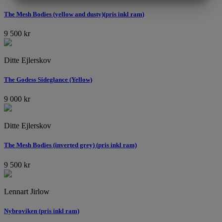
MARKNADSFÖRING
STATISTIK
The Mesh Bodies (yellow and dusty)(pris inkl ram)
9 500
kr
Ditte Ejlerskov
The Godess Sideglance (Yellow)
9 000
kr
Ditte Ejlerskov
The Mesh Bodies (inverted grey) (pris inkl ram)
9 500
kr
Lennart Jirlow
Nybroviken (pris inkl ram)