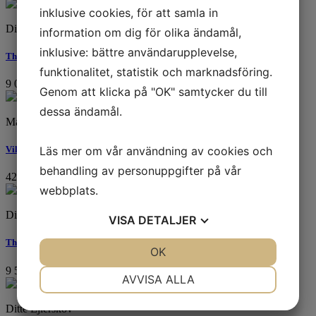
inklusive cookies, för att samla in
Ditte Ejlerskov
information om dig för olika ändamål,
inklusive: bättre användarupplevelse,
The Hand Lock (yellow) (pris inkl ram)
funktionalitet, statistik och marknadsföring.
9 000
kr
Genom att klicka på "OK" samtycker du till
dessa ändamål.
Mattias Sammekull
Läs mer om vår användning av cookies och
Vilsen Lycka.
behandling av personuppgifter på vår
42 000
kr
webbplats.
Ditte Ejlerskov
VISA
DETALJER
The Mesh Portrait (inverted grey)
JA
NEJ
OK
JA
NEJ
9 500
kr
NÖDVÄNDIG
INSTÄLLNINGAR
AVVISA ALLA
JA
NEJ
JA
NEJ
Ditte Ejlerskov