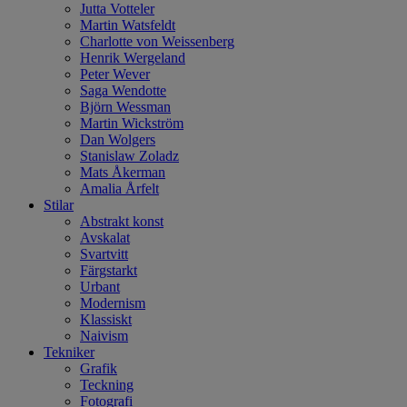
Jutta Votteler
Martin Watsfeldt
Charlotte von Weissenberg
Henrik Wergeland
Peter Wever
Saga Wendotte
Björn Wessman
Martin Wickström
Dan Wolgers
Stanislaw Zoladz
Mats Åkerman
Amalia Årfelt
Stilar
Abstrakt konst
Avskalat
Svartvitt
Färgstarkt
Urbant
Modernism
Klassiskt
Naivism
Tekniker
Grafik
Teckning
Fotografi