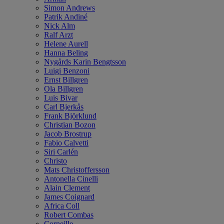
Simon Andrews
Patrik Andiné
Nick Alm
Ralf Arzt
Helene Aurell
Hanna Beling
Nygårds Karin Bengtsson
Luigi Benzoni
Ernst Billgren
Ola Billgren
Luis Bivar
Carl Bjerkås
Frank Björklund
Christian Bozon
Jacob Brostrup
Fabio Calvetti
Siri Carlén
Christo
Mats Christoffersson
Antonella Cinelli
Alain Clement
James Coignard
Africa Coll
Robert Combas
Corneille