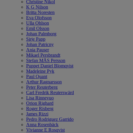
Christine Nikol
K G Nilson
Britta Noresten
Eva Olofsson
Ulla Ohlson
Emil Olsson
Johan Palmborg
Sirje Papp
Johan Patricny
Ania Pauser
Mikael Persbrandt
Stefan MÅS Persson
Puppet Daniel Blomqvist
Madeleine Pyk
Paul Quant
Arthur Ragnarsson
Peter Reuterberg
Carl Fredrik Reuterswärd
Lisa Rinnevuo
Orion Righard
Roger Risberg
James Rizzi
Pedro Rodriguez Garrido
Anna Rosenbäck
Vivianne E Rosqvist