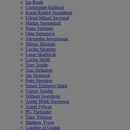
Ian Rusth
Christopher Rådlund
Kersti Rågfelt Strandberg
Erlend Mikael Sæverud
Mattias Sammekull
Nuno Santiago
Olga Semenova
Alexandra Severinsson
Mitsuo Shiraishi
Cecilia Sikström
Lasse Skarbövik
Lovisa Sköld
Tony Soulie
Tino Stefanoni
Jan Stenmark
Peter Sternäng
Simon Dahlgren Strååt
Gustav Sundin
William Sweetlove
Anette Björk Swensson
Astrid Sylwan
PG Thelander
Theo Tobiasse
Matthew Tyson
Caroline af Ugglas