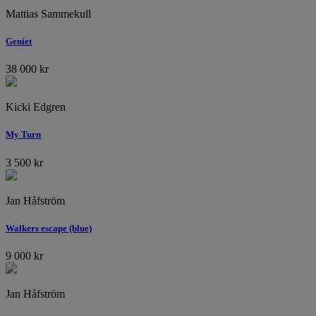
Mattias Sammekull
Geniet
38 000
kr
Kicki Edgren
My Turn
3 500
kr
Jan Håfström
Walkers escape (blue)
9 000
kr
Jan Håfström