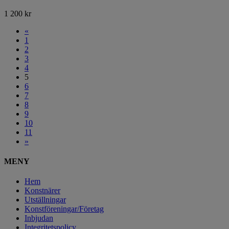
1 200
kr
«
1
2
3
4
5
6
7
8
9
10
11
»
MENY
Hem
Konstnärer
Utställningar
Konstföreningar/Företag
Inbjudan
Integritetspolicy