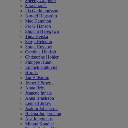
Speedy Graphito
Sara Granér
Ida Gudmundsson
Arnold Hagström
Mac Hamilton
Per G Hanson
Shoichi Hasegawa
Tiina Heiska
Serge Helenon
Sonja Hesslow
Carolina Hindsjö
Christophe Hohler
Philippe Huart
Emmeli Hultqvist
Hurula
Jan Håfström
Jesper Hörberg
Anna Ileby
Jeanette Innala
Anna Israelsson
Lennart Jirlow
Joakim Johansson
Helena Jungermann
Åsa Jungnelius
Mimmi Kandler