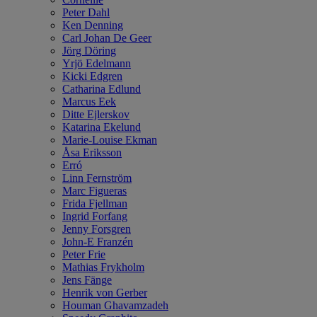
Peter Dahl
Ken Denning
Carl Johan De Geer
Jörg Döring
Yrjö Edelmann
Kicki Edgren
Catharina Edlund
Marcus Eek
Ditte Ejlerskov
Katarina Ekelund
Marie-Louise Ekman
Åsa Eriksson
Erró
Linn Fernström
Marc Figueras
Frida Fjellman
Ingrid Forfang
Jenny Forsgren
John-E Franzén
Peter Frie
Mathias Frykholm
Jens Fänge
Henrik von Gerber
Houman Ghavamzadeh