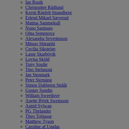
Ian Rusth
Christopher Rådlund
Kersti Rågfelt Strandberg
Erlend Mikael Sæverud
Mattias Sammekull
Nuno Santiago
Olga Semenova
Alexandra Severinsson
Mitsuo Shiraishi
Cecilia Sikström
Lasse Skarbövik
Lovisa Sköld
Tony Soulie
Tino Stefanoni
Jan Stenmark
Peter Sternäng
Simon Dahlgren Strååt
Gustav Sundin
William Sweetlove
Anette Björk Swensson
Astrid Sylwan
PG Thelander
Theo Tobiasse
Matthew Tyson
Caroline af Ugglas