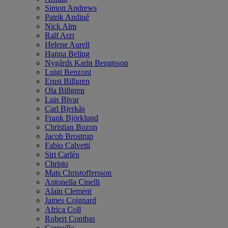
Simon Andrews
Patrik Andiné
Nick Alm
Ralf Arzt
Helene Aurell
Hanna Beling
Nygårds Karin Bengtsson
Luigi Benzoni
Ernst Billgren
Ola Billgren
Luis Bivar
Carl Bjerkås
Frank Björklund
Christian Bozon
Jacob Brostrup
Fabio Calvetti
Siri Carlén
Christo
Mats Christoffersson
Antonella Cinelli
Alain Clement
James Coignard
Africa Coll
Robert Combas
Corneille