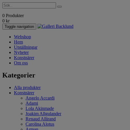
0 Produkter
0
kr
Toggle navigation
Webshop
Hem
Utställningar
Nyheter
Konstnärer
Om oss
Kategorier
Alla produkter
Konstnärer
Angelo Accardi
Adami
Lola Akinmade
Joakim Allgulander
Renaud Allirand
Carolina Alotus
Arman