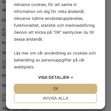
inklusive cookies, för att samla in
Marcus Eek
information om dig för olika ändamål,
inklusive: bättre användarupplevelse,
Certain Curtain / Random Repetere.
funktionalitet, statistik och marknadsföring.
4 200
kr
Genom att klicka på "OK" samtycker du till
dessa ändamål.
Peter Sternäng
Läs mer om vår användning av cookies och
Vincents Dog II
behandling av personuppgifter på vår
2 800
kr
webbplats.
Peter Sternäng
VISA
DETALJER
Vincents Dog I
JA
NEJ
OK
JA
NEJ
2 800
kr
NÖDVÄNDIG
INSTÄLLNINGAR
AVVISA ALLA
JA
NEJ
JA
NEJ
Albin Liljestrand