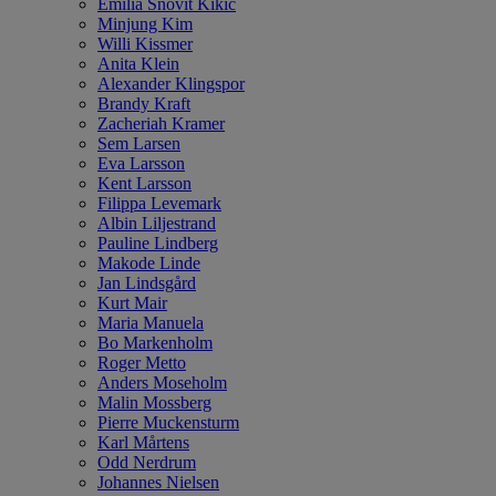
Emilia Snövit Kikic
Minjung Kim
Willi Kissmer
Anita Klein
Alexander Klingspor
Brandy Kraft
Zacheriah Kramer
Sem Larsen
Eva Larsson
Kent Larsson
Filippa Levemark
Albin Liljestrand
Pauline Lindberg
Makode Linde
Jan Lindsgård
Kurt Mair
Maria Manuela
Bo Markenholm
Roger Metto
Anders Moseholm
Malin Mossberg
Pierre Muckensturm
Karl Mårtens
Odd Nerdrum
Johannes Nielsen