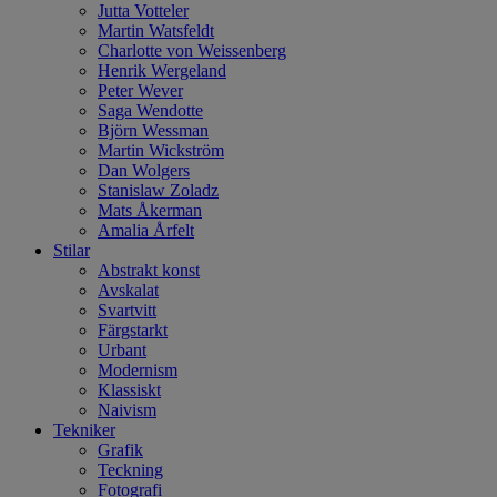
Jutta Votteler
Martin Watsfeldt
Charlotte von Weissenberg
Henrik Wergeland
Peter Wever
Saga Wendotte
Björn Wessman
Martin Wickström
Dan Wolgers
Stanislaw Zoladz
Mats Åkerman
Amalia Årfelt
Stilar
Abstrakt konst
Avskalat
Svartvitt
Färgstarkt
Urbant
Modernism
Klassiskt
Naivism
Tekniker
Grafik
Teckning
Fotografi