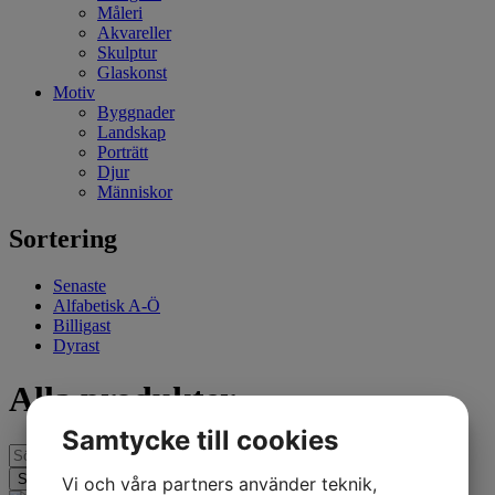
Måleri
Akvareller
Skulptur
Glaskonst
Motiv
Byggnader
Landskap
Porträtt
Djur
Människor
Sortering
Senaste
Alfabetisk A-Ö
Billigast
Dyrast
Alla produkter
Samtycke till cookies
Vi och våra partners använder teknik,