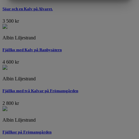
MARKNADSFÖRING
STATISTIK
Söar och en Kalv på Alvaret.
3 500
kr
Albin Liljestrand
Fjällko med Kalv på Ranbysätern
4 600
kr
Albin Liljestrand
Fjällko med två Kalvar på Frömansgården
2 800
kr
Albin Liljestrand
Fjällkor på Frömansgården