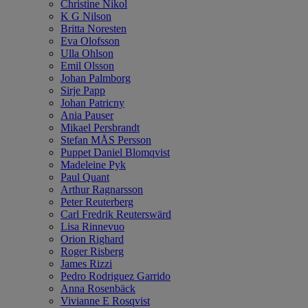
Christine Nikol
K G Nilson
Britta Noresten
Eva Olofsson
Ulla Ohlson
Emil Olsson
Johan Palmborg
Sirje Papp
Johan Patricny
Ania Pauser
Mikael Persbrandt
Stefan MÅS Persson
Puppet Daniel Blomqvist
Madeleine Pyk
Paul Quant
Arthur Ragnarsson
Peter Reuterberg
Carl Fredrik Reuterswärd
Lisa Rinnevuo
Orion Righard
Roger Risberg
James Rizzi
Pedro Rodriguez Garrido
Anna Rosenbäck
Vivianne E Rosqvist