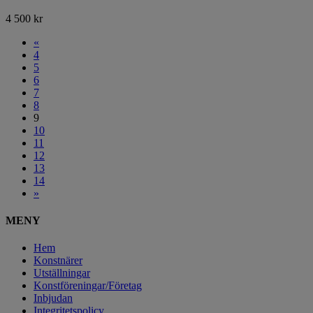
4 500
kr
«
4
5
6
7
8
9
10
11
12
13
14
»
MENY
Hem
Konstnärer
Utställningar
Konstföreningar/Företag
Inbjudan
Integritetspolicy