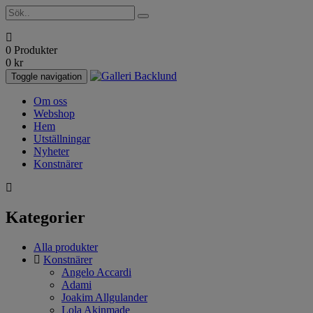
0 Produkter
0
kr
Toggle navigation
Om oss
Webshop
Hem
Utställningar
Nyheter
Konstnärer
Kategorier
Alla produkter
Konstnärer
Angelo Accardi
Adami
Joakim Allgulander
Lola Akinmade