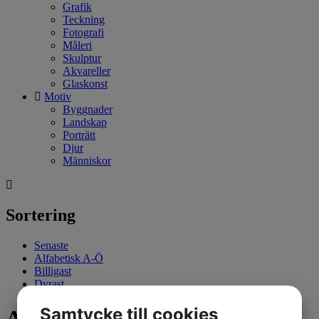
Grafik
Teckning
Fotografi
Måleri
Skulptur
Akvareller
Glaskonst
Motiv
Byggnader
Landskap
Porträtt
Djur
Människor
Sortering
Senaste
Alfabetisk A-Ö
Billigast
Dyrast
Samtycke till cookies
Alla produkter