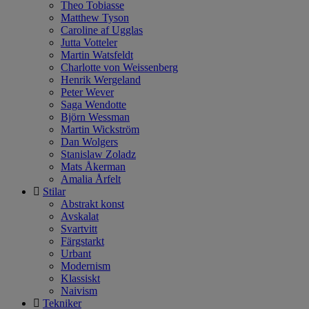
Theo Tobiasse
Matthew Tyson
Caroline af Ugglas
Jutta Votteler
Martin Watsfeldt
Charlotte von Weissenberg
Henrik Wergeland
Peter Wever
Saga Wendotte
Björn Wessman
Martin Wickström
Dan Wolgers
Stanislaw Zoladz
Mats Åkerman
Amalia Årfelt
Stilar
Abstrakt konst
Avskalat
Svartvitt
Färgstarkt
Urbant
Modernism
Klassiskt
Naivism
Tekniker