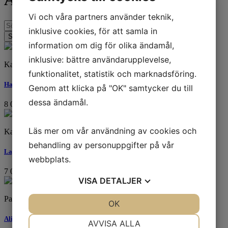
Vi och våra partners använder teknik,
inklusive cookies, för att samla in
information om dig för olika ändamål,
inklusive: bättre användarupplevelse,
Karl Mårtens
funktionalitet, statistik och marknadsföring.
Havsörn
Genom att klicka på "OK" samtycker du till
dessa ändamål.
8 000
kr
Läs mer om vår användning av cookies och
Karl Mårtens
behandling av personuppgifter på vår
Lappuggla
webbplats.
7 000
kr
VISA
DETALJER
Patrik Andiné
JA
NEJ
OK
JA
NEJ
NÖDVÄNDIG
INSTÄLLNINGAR
Alienation
AVVISA ALLA