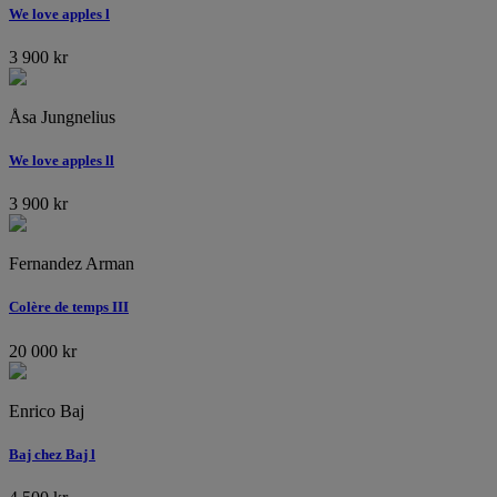
We love apples l
3 900
kr
Åsa Jungnelius
We love apples ll
3 900
kr
Fernandez Arman
Colère de temps III
20 000
kr
Enrico Baj
Baj chez Baj l