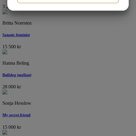
3 250
kr
JA
NEJ
JA
NEJ
MARKNADSFÖRING
STATISTIK
Britta Noresten
Satanic feminist
15 500
kr
Hanna Beling
Bulldog (mellan)
28 000
kr
Sonja Hesslow
My secret friend
15 000
kr