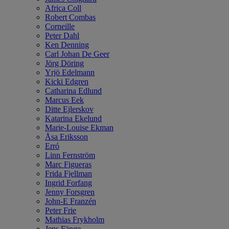
Africa Coll
Robert Combas
Corneille
Peter Dahl
Ken Denning
Carl Johan De Geer
Jörg Döring
Yrjö Edelmann
Kicki Edgren
Catharina Edlund
Marcus Eek
Ditte Ejlerskov
Katarina Ekelund
Marie-Louise Ekman
Åsa Eriksson
Erró
Linn Fernström
Marc Figueras
Frida Fjellman
Ingrid Forfang
Jenny Forsgren
John-E Franzén
Peter Frie
Mathias Frykholm
Jens Fänge