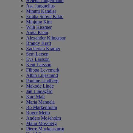
Helena Jungermann
Åsa Jungnelius
Mimmi Kandler
Emilia Snövit Kikic
Minjung Kim
Willi Kissmer
Anita Klein
Alexander Klingspor
Brandy Kraft
Zacheriah Kramer
Sem Larsen
Eva Larsson
Kent Larsson
Filippa Levemark
Albin Liljestrand
Pauline Lindberg
Makode Linde
Jan Lindsgård
Kurt Mair
Maria Manuela
Bo Markenholm
Roger Metto
Anders Moseholm
Malin Mossberg
Pierre Muckensturm