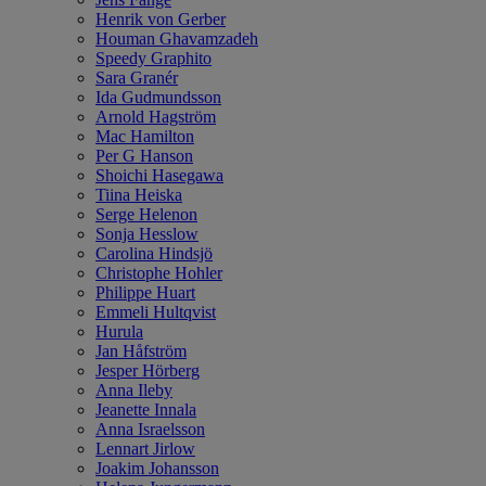
Henrik von Gerber
Houman Ghavamzadeh
Speedy Graphito
Sara Granér
Ida Gudmundsson
Arnold Hagström
Mac Hamilton
Per G Hanson
Shoichi Hasegawa
Tiina Heiska
Serge Helenon
Sonja Hesslow
Carolina Hindsjö
Christophe Hohler
Philippe Huart
Emmeli Hultqvist
Hurula
Jan Håfström
Jesper Hörberg
Anna Ileby
Jeanette Innala
Anna Israelsson
Lennart Jirlow
Joakim Johansson