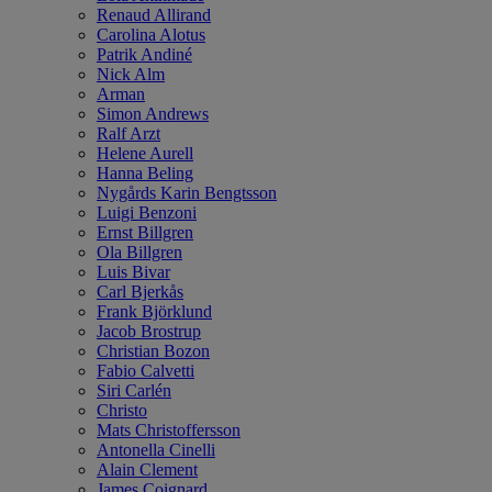
Renaud Allirand
Carolina Alotus
Patrik Andiné
Nick Alm
Arman
Simon Andrews
Ralf Arzt
Helene Aurell
Hanna Beling
Nygårds Karin Bengtsson
Luigi Benzoni
Ernst Billgren
Ola Billgren
Luis Bivar
Carl Bjerkås
Frank Björklund
Jacob Brostrup
Christian Bozon
Fabio Calvetti
Siri Carlén
Christo
Mats Christoffersson
Antonella Cinelli
Alain Clement
James Coignard