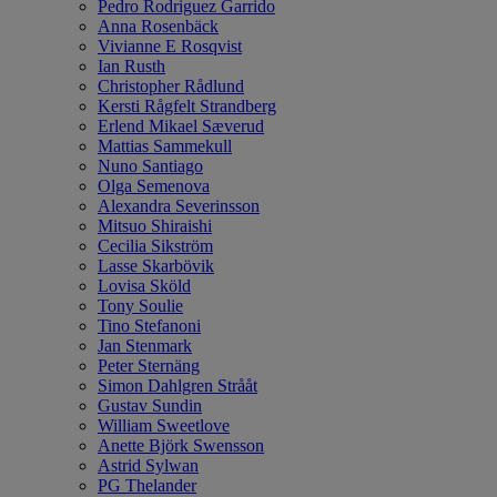
Pedro Rodriguez Garrido
Anna Rosenbäck
Vivianne E Rosqvist
Ian Rusth
Christopher Rådlund
Kersti Rågfelt Strandberg
Erlend Mikael Sæverud
Mattias Sammekull
Nuno Santiago
Olga Semenova
Alexandra Severinsson
Mitsuo Shiraishi
Cecilia Sikström
Lasse Skarbövik
Lovisa Sköld
Tony Soulie
Tino Stefanoni
Jan Stenmark
Peter Sternäng
Simon Dahlgren Strååt
Gustav Sundin
William Sweetlove
Anette Björk Swensson
Astrid Sylwan
PG Thelander