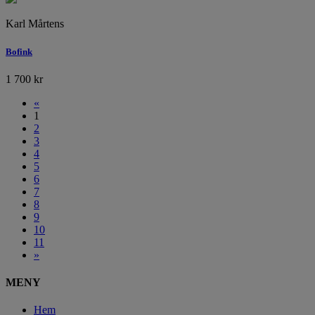
Karl Mårtens
Bofink
1 700
kr
«
1
2
3
4
5
6
7
8
9
10
11
»
MENY
Hem