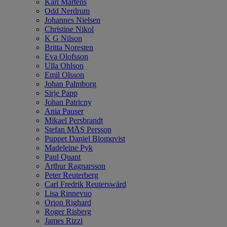
Karl Mårtens
Odd Nerdrum
Johannes Nielsen
Christine Nikol
K G Nilson
Britta Noresten
Eva Olofsson
Ulla Ohlson
Emil Olsson
Johan Palmborg
Sirje Papp
Johan Patricny
Ania Pauser
Mikael Persbrandt
Stefan MÅS Persson
Puppet Daniel Blomqvist
Madeleine Pyk
Paul Quant
Arthur Ragnarsson
Peter Reuterberg
Carl Fredrik Reuterswärd
Lisa Rinnevuo
Orion Righard
Roger Risberg
James Rizzi