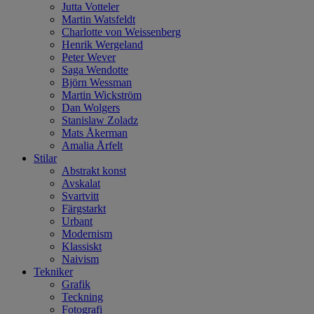
Jutta Votteler
Martin Watsfeldt
Charlotte von Weissenberg
Henrik Wergeland
Peter Wever
Saga Wendotte
Björn Wessman
Martin Wickström
Dan Wolgers
Stanislaw Zoladz
Mats Åkerman
Amalia Årfelt
Stilar
Abstrakt konst
Avskalat
Svartvitt
Färgstarkt
Urbant
Modernism
Klassiskt
Naivism
Tekniker
Grafik
Teckning
Fotografi