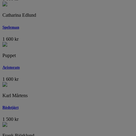
Catharina Edlund
Speleman
1 600
kr
Puppet
Aristorats
1 600
kr
Karl Mårtens
Rödstjärt
1 500
kr
Frank Björklund