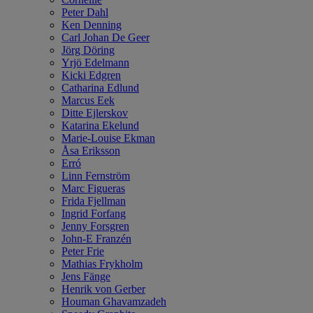
Peter Dahl
Ken Denning
Carl Johan De Geer
Jörg Döring
Yrjö Edelmann
Kicki Edgren
Catharina Edlund
Marcus Eek
Ditte Ejlerskov
Katarina Ekelund
Marie-Louise Ekman
Åsa Eriksson
Erró
Linn Fernström
Marc Figueras
Frida Fjellman
Ingrid Forfang
Jenny Forsgren
John-E Franzén
Peter Frie
Mathias Frykholm
Jens Fänge
Henrik von Gerber
Houman Ghavamzadeh