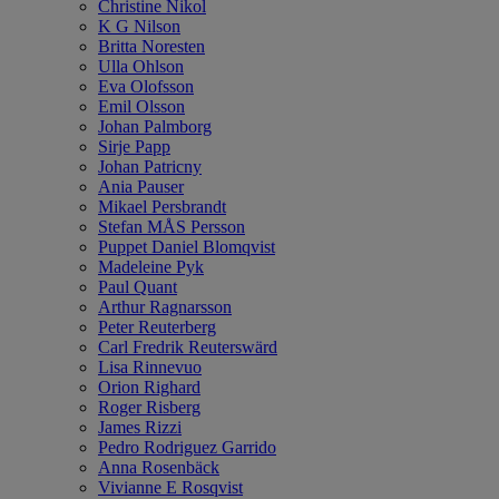
Christine Nikol
K G Nilson
Britta Noresten
Ulla Ohlson
Eva Olofsson
Emil Olsson
Johan Palmborg
Sirje Papp
Johan Patricny
Ania Pauser
Mikael Persbrandt
Stefan MÅS Persson
Puppet Daniel Blomqvist
Madeleine Pyk
Paul Quant
Arthur Ragnarsson
Peter Reuterberg
Carl Fredrik Reuterswärd
Lisa Rinnevuo
Orion Righard
Roger Risberg
James Rizzi
Pedro Rodriguez Garrido
Anna Rosenbäck
Vivianne E Rosqvist