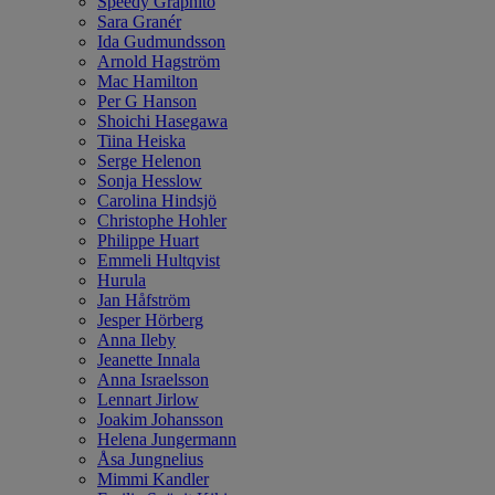
Speedy Graphito
Sara Granér
Ida Gudmundsson
Arnold Hagström
Mac Hamilton
Per G Hanson
Shoichi Hasegawa
Tiina Heiska
Serge Helenon
Sonja Hesslow
Carolina Hindsjö
Christophe Hohler
Philippe Huart
Emmeli Hultqvist
Hurula
Jan Håfström
Jesper Hörberg
Anna Ileby
Jeanette Innala
Anna Israelsson
Lennart Jirlow
Joakim Johansson
Helena Jungermann
Åsa Jungnelius
Mimmi Kandler