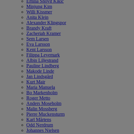
Emilia Snövit Kikic
Minjung Kim
Willi Kissmer
Anita Klein
Alexander Klingspor
Brandy Kraft
Zacheriah Kramer
Sem Larsen
Eva Larsson
Kent Larsson
Filippa Levemark
Albin Liljestrand
Pauline Lindberg
Makode Linde
Jan Lindsgård
Kurt Mair
Maria Manuela
Bo Markenholm
Roger Metto
Anders Moseholm
Malin Mossberg
Pierre Muckensturm
Karl Mårtens
Odd Nerdrum
Johannes Nielsen