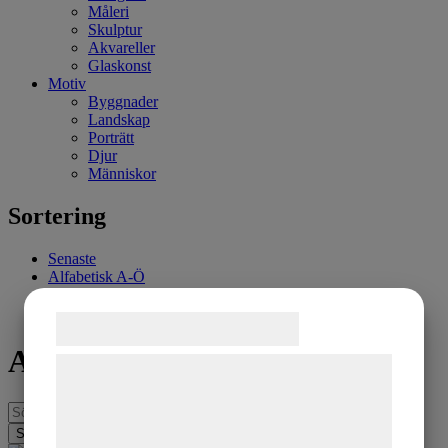
Måleri
Skulptur
Akvareller
Glaskonst
Motiv
Byggnader
Landskap
Porträtt
Djur
Människor
Sortering
Senaste
Alfabetisk A-Ö
Billigast
Dyrast
Samtykke til cookies
Alla produkter
Vi og vores samarbejdspartnere bruger
teknologier, herunder cookies, til at
indsamle oplysninger om dig til forskellige