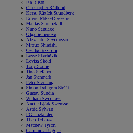
Ian Rusth
Christopher Rådlund
Kersti Rågfelt Strandberg
Erlend Mikael Sæverud
Mattias Sammekull
Nuno Santiago
Olga Semenova
Alexandra Severinsson
Mitsuo Shiraishi
Cecilia Sikström
Lasse Skarbövik
Lovisa Sköld
Tony Soulie
Tino Stefanoni
Jan Stenmark
Peter Sternäng
Simon Dahlgren Strååt
Gustav Sundin
William Sweetlove
Anette Björk Swensson
Astrid Sylwan
PG Thelander
Theo Tobiasse
Matthew Tyson
Caroline af Ugglas