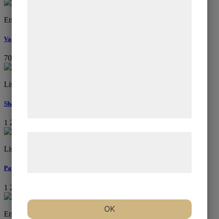
formål, herunder: Tilpasning af annoncering,
bedre brugeroplevelse, funktionalitet,
Emmeli Hultqvist
statistik og marketing. Disse oplysninger
Varelse
kan blive delt med annoncerings- og
analysepartnere, som kan kombinere dem
700
kr
med data, du tidligere har givet dem eller
de har indsamlet gennem din brug af deres
Lisa Rinnevuo
tjenester. Ved at klikke på 'OK' giver du
Shanti
samtykke til disse formål.
1 200
kr
Læs mere om vores brug af cookies og
Lisa Rinnevuo
behandling af persondata på vores
hjemmeside.
Pax
1 200
kr
OK
Emilia Snövit Kikic