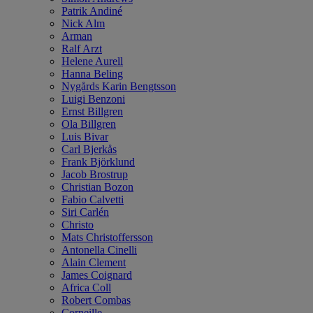
Patrik Andiné
Nick Alm
Arman
Ralf Arzt
Helene Aurell
Hanna Beling
Nygårds Karin Bengtsson
Luigi Benzoni
Ernst Billgren
Ola Billgren
Luis Bivar
Carl Bjerkås
Frank Björklund
Jacob Brostrup
Christian Bozon
Fabio Calvetti
Siri Carlén
Christo
Mats Christoffersson
Antonella Cinelli
Alain Clement
James Coignard
Africa Coll
Robert Combas
Corneille