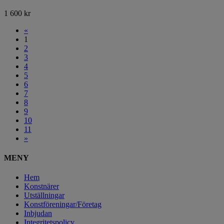
1 600
kr
«
1
2
3
4
5
6
7
8
9
10
11
»
MENY
Hem
Konstnärer
Utställningar
Konstföreningar/Företag
Inbjudan
Integritetspolicy