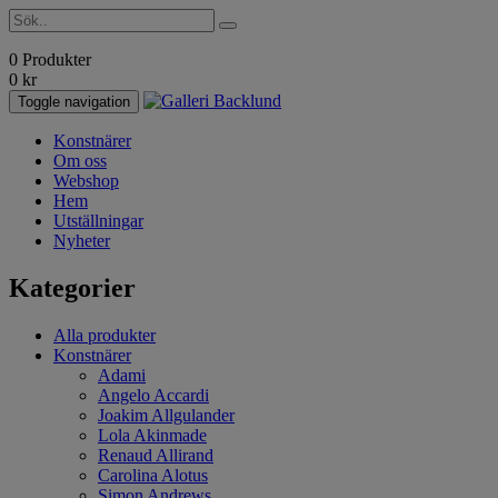
0 Produkter
0
kr
Toggle navigation
Konstnärer
Om oss
Webshop
Hem
Utställningar
Nyheter
Kategorier
Alla produkter
Konstnärer
Adami
Angelo Accardi
Joakim Allgulander
Lola Akinmade
Renaud Allirand
Carolina Alotus
Simon Andrews