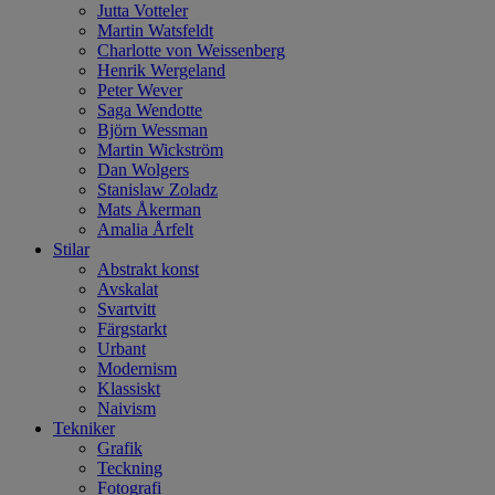
Jutta Votteler
Martin Watsfeldt
Charlotte von Weissenberg
Henrik Wergeland
Peter Wever
Saga Wendotte
Björn Wessman
Martin Wickström
Dan Wolgers
Stanislaw Zoladz
Mats Åkerman
Amalia Årfelt
Stilar
Abstrakt konst
Avskalat
Svartvitt
Färgstarkt
Urbant
Modernism
Klassiskt
Naivism
Tekniker
Grafik
Teckning
Fotografi