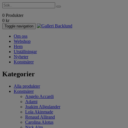
0 Produkter
0
kr
Toggle navigation
Om oss
Webshop
Hem
Utställningar
Nyheter
Konstnärer
Kategorier
Alla produkter
Konstnärer
Angelo Accardi
Adami
Joakim Allgulander
Lola Akinmade
Renaud Allirand
Carolina Alotus
Nick Alm