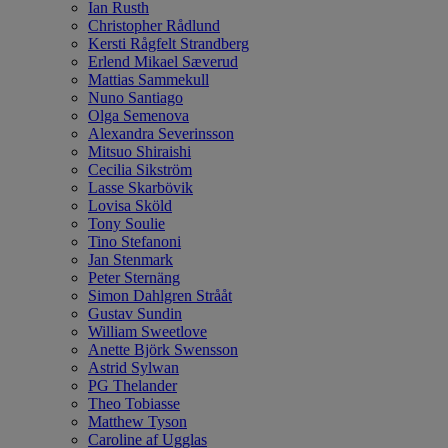
Ian Rusth
Christopher Rådlund
Kersti Rågfelt Strandberg
Erlend Mikael Sæverud
Mattias Sammekull
Nuno Santiago
Olga Semenova
Alexandra Severinsson
Mitsuo Shiraishi
Cecilia Sikström
Lasse Skarbövik
Lovisa Sköld
Tony Soulie
Tino Stefanoni
Jan Stenmark
Peter Sternäng
Simon Dahlgren Strååt
Gustav Sundin
William Sweetlove
Anette Björk Swensson
Astrid Sylwan
PG Thelander
Theo Tobiasse
Matthew Tyson
Caroline af Ugglas