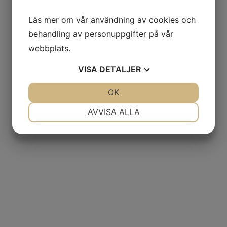
Läs mer om vår användning av cookies och
behandling av personuppgifter på vår
webbplats.
VISA
DETALJER
JA
NEJ
OK
JA
NEJ
NÖDVÄNDIG
INSTÄLLNINGAR
AVVISA ALLA
JA
NEJ
JA
NEJ
MARKNADSFÖRING
STATISTIK