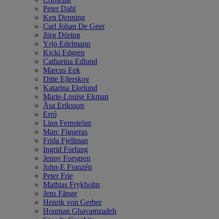
Peter Dahl
Ken Denning
Carl Johan De Geer
Jörg Döring
Yrjö Edelmann
Kicki Edgren
Catharina Edlund
Marcus Eek
Ditte Ejlerskov
Katarina Ekelund
Marie-Louise Ekman
Åsa Eriksson
Erró
Linn Fernström
Marc Figueras
Frida Fjellman
Ingrid Forfang
Jenny Forsgren
John-E Franzén
Peter Frie
Mathias Frykholm
Jens Fänge
Henrik von Gerber
Houman Ghavamzadeh