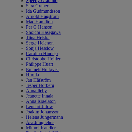
Speedy Graphito
Sara Granér
Ida Gudmundsson
Arnold Hagström
Mac Hamilton
Per G Hanson
Shoichi Hasegawa
Tiina Heiska
Serge Helenon
Sonja Hesslow
Carolina Hindsjö
Christophe Hohler
Philippe Huart
Emmeli Hultqvist
Hurula
Jan Håfström
Jesper Hörberg
Anna Ileby
Jeanette Innala
Anna Israelsson
Lennart Jirlow
Joakim Johansson
Helena Jungermann
Åsa Jungnelius
Mimmi Kandler