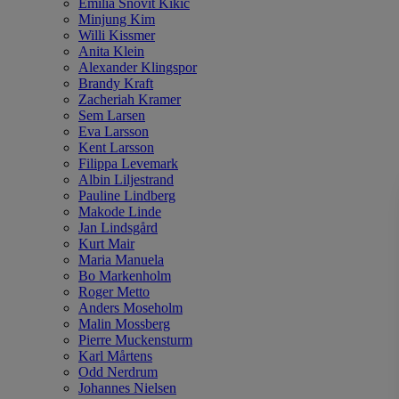
Emilia Snövit Kikic
Minjung Kim
Willi Kissmer
Anita Klein
Alexander Klingspor
Brandy Kraft
Zacheriah Kramer
Sem Larsen
Eva Larsson
Kent Larsson
Filippa Levemark
Albin Liljestrand
Pauline Lindberg
Makode Linde
Jan Lindsgård
Kurt Mair
Maria Manuela
Bo Markenholm
Roger Metto
Anders Moseholm
Malin Mossberg
Pierre Muckensturm
Karl Mårtens
Odd Nerdrum
Johannes Nielsen