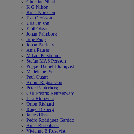
Christine Nikol
K G Nilson
Britta Noresten
Eva Olofsson
Ulla Ohlson
Emil Olsson
Johan Palmborg
Sirje Papp
Johan Patricny
Ania Pauser
Mikael Persbrandt
Stefan MÅS Persson
Puppet Daniel Blomqvist
Madeleine Pyk
Paul Quant
Arthur Ragnarsson
Peter Reuterberg
Carl Fredrik Reuterswärd
Lisa Rinnevuo
Orion Righard
Roger Risberg
James Rizzi
Pedro Rodriguez Garrido
Anna Rosenbäck
Vivianne E Rosqvist