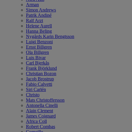
Arman
Simon Andrews
Patrik Andiné
Ralf Arzt
Helene Aurell
Hanna Beling
Nygårds Karin Bengtsson
Luigi Benzoni
Ernst Billgren
Ola Billgren
Luis Bivar
Carl Bjerkås
Frank Björklund
Christian Bozon
Jacob Brostrup
Fabio Calvetti
Siri Carlén
Christo
Mats Christoffersson
Antonella Cinelli
Alain Clement
James Coignard
Africa Coll
Robert Combas
Corneille