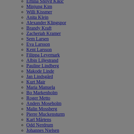
Emilia Snövit Kikic
Minjung Kim
Willi Kissmer
Anita Klein
Alexander Klingspor
Brandy Kraft
Zacheriah Kramer
Sem Larsen
Eva Larsson
Kent Larsson
Filippa Levemark
Albin Liljestrand
Pauline Lindberg
Makode Linde
Jan Lindsgård
Kurt Mair
Maria Manuela
Bo Markenholm
Roger Metto
Anders Moseholm
Malin Mossberg
Pierre Muckensturm
Karl Mårtens
Odd Nerdrum
Johannes Nielsen