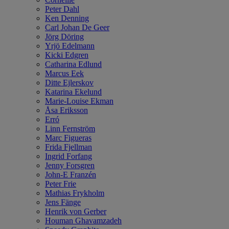
Peter Dahl
Ken Denning
Carl Johan De Geer
Jörg Döring
Yrjö Edelmann
Kicki Edgren
Catharina Edlund
Marcus Eek
Ditte Ejlerskov
Katarina Ekelund
Marie-Louise Ekman
Åsa Eriksson
Erró
Linn Fernström
Marc Figueras
Frida Fjellman
Ingrid Forfang
Jenny Forsgren
John-E Franzén
Peter Frie
Mathias Frykholm
Jens Fänge
Henrik von Gerber
Houman Ghavamzadeh