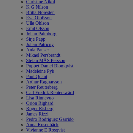
Christine Nikol
K G Nilson
Britta Noresten
Eva Olofsson
Ulla Ohlson
Emil Olsson
Johan Palmborg
Sirje Papp
Johan Patricny
Ania Pauser
Mikael Persbrandt
Stefan MÅS Persson
Puppet Daniel Blomqvist
Madeleine Pyk
Paul Quant
Arthur Ragnarsson
Peter Reuterberg
Carl Fredrik Reuterswärd
Lisa Rinnevuo
Orion Righard
Roger Risberg
James Rizzi
Pedro Rodriguez Garrido
Anna Rosenbäck
Vivianne E Rosqvist