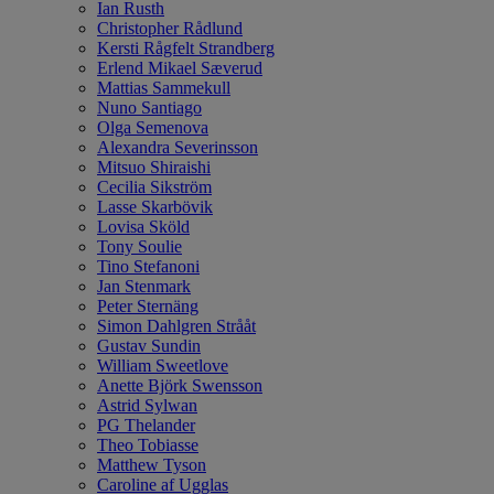
Ian Rusth
Christopher Rådlund
Kersti Rågfelt Strandberg
Erlend Mikael Sæverud
Mattias Sammekull
Nuno Santiago
Olga Semenova
Alexandra Severinsson
Mitsuo Shiraishi
Cecilia Sikström
Lasse Skarbövik
Lovisa Sköld
Tony Soulie
Tino Stefanoni
Jan Stenmark
Peter Sternäng
Simon Dahlgren Strååt
Gustav Sundin
William Sweetlove
Anette Björk Swensson
Astrid Sylwan
PG Thelander
Theo Tobiasse
Matthew Tyson
Caroline af Ugglas