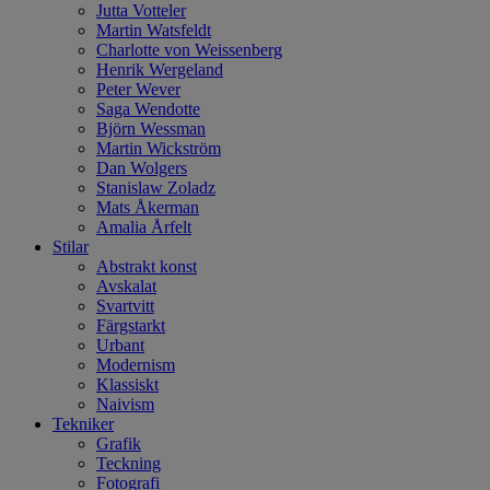
Jutta Votteler
Martin Watsfeldt
Charlotte von Weissenberg
Henrik Wergeland
Peter Wever
Saga Wendotte
Björn Wessman
Martin Wickström
Dan Wolgers
Stanislaw Zoladz
Mats Åkerman
Amalia Årfelt
Stilar
Abstrakt konst
Avskalat
Svartvitt
Färgstarkt
Urbant
Modernism
Klassiskt
Naivism
Tekniker
Grafik
Teckning
Fotografi