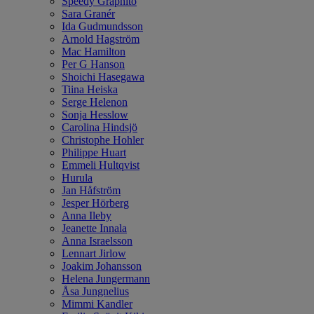
Speedy Graphito
Sara Granér
Ida Gudmundsson
Arnold Hagström
Mac Hamilton
Per G Hanson
Shoichi Hasegawa
Tiina Heiska
Serge Helenon
Sonja Hesslow
Carolina Hindsjö
Christophe Hohler
Philippe Huart
Emmeli Hultqvist
Hurula
Jan Håfström
Jesper Hörberg
Anna Ileby
Jeanette Innala
Anna Israelsson
Lennart Jirlow
Joakim Johansson
Helena Jungermann
Åsa Jungnelius
Mimmi Kandler