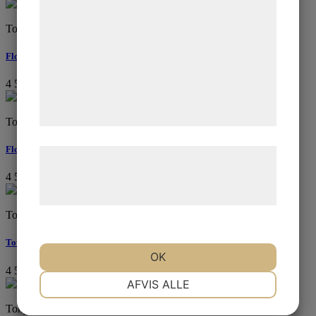
kan blive delt med annoncerings- og
Tony Soulie
analysepartnere, som kan kombinere dem
med data, du tidligere har givet dem eller
Flowers I
de har indsamlet gennem din brug af deres
4 500
kr
tjenester. Ved at klikke på 'OK' giver du
samtykke til disse formål.
Tony Soulie
Flowers II
Læs mere om vores brug af cookies og
behandling af persondata på vores
4 500
kr
hjemmeside.
Tony Soulie
Totem V
OK
4 500
kr
NØDVENDIGE
PRÆFERENCER
AFVIS ALLE
Tony Soulie