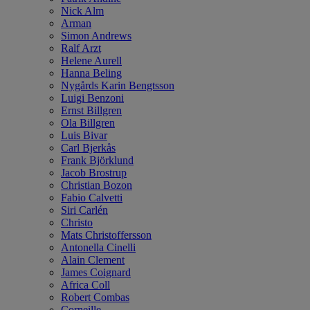
Nick Alm
Arman
Simon Andrews
Ralf Arzt
Helene Aurell
Hanna Beling
Nygårds Karin Bengtsson
Luigi Benzoni
Ernst Billgren
Ola Billgren
Luis Bivar
Carl Bjerkås
Frank Björklund
Jacob Brostrup
Christian Bozon
Fabio Calvetti
Siri Carlén
Christo
Mats Christoffersson
Antonella Cinelli
Alain Clement
James Coignard
Africa Coll
Robert Combas
Corneille