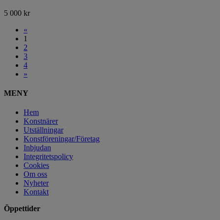
5 000
kr
«
1
2
3
4
»
MENY
Hem
Konstnärer
Utställningar
Konstföreningar/Företag
Inbjudan
Integritetspolicy
Cookies
Om oss
Nyheter
Kontakt
Öppettider