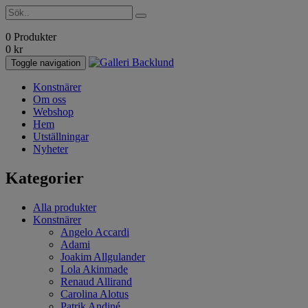
0 Produkter
0
kr
Toggle navigation
Konstnärer
Om oss
Webshop
Hem
Utställningar
Nyheter
Kategorier
Alla produkter
Konstnärer
Angelo Accardi
Adami
Joakim Allgulander
Lola Akinmade
Renaud Allirand
Carolina Alotus
Patrik Andiné