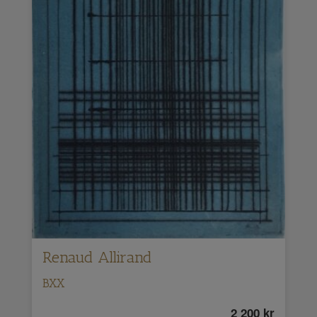
Renaud Allirand
BXX
2 200
kr