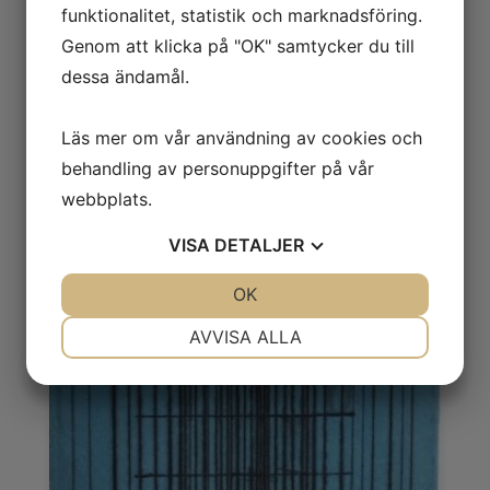
funktionalitet, statistik och marknadsföring.
Genom att klicka på "OK" samtycker du till
dessa ändamål.
Renaud Allirand
Läs mer om vår användning av cookies och
BXVII
behandling av personuppgifter på vår
2 200
kr
webbplats.
VISA
DETALJER
JA
NEJ
OK
JA
NEJ
NÖDVÄNDIG
INSTÄLLNINGAR
AVVISA ALLA
JA
NEJ
JA
NEJ
MARKNADSFÖRING
STATISTIK