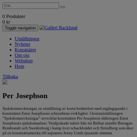
0 Produkter
0
kr
Toggle navigation
Utställningar
Nyheter
Konstnärer
Om oss
Webshop
Hem
Tillbaka
Per Josephson
Sjukdomsteckningar, en utställning av korta berättelser med utgångspunkt i
konstnären Ernst Josephsons schizofrena verklighet. I konstutställningen
”Sjukdomsteckningar” utvecklar konstnären Per Josephson släktingen Ernst
Josephsons sjukdomsalster. Vindpiskade nätter från ön Bréhat utanför Bretagne.
Rembrandt och Swedenborg i kamp över schackbrädet och Strindberg som åker
på en konstnärssmocka till sopranen Jenny Linds tjusande stämma.