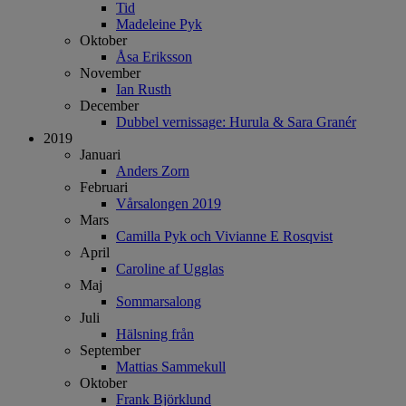
Tid
Madeleine Pyk
Oktober
Åsa Eriksson
November
Ian Rusth
December
Dubbel vernissage: Hurula & Sara Granér
2019
Januari
Anders Zorn
Februari
Vårsalongen 2019
Mars
Camilla Pyk och Vivianne E Rosqvist
April
Caroline af Ugglas
Maj
Sommarsalong
Juli
Hälsning från
September
Mattias Sammekull
Oktober
Frank Björklund