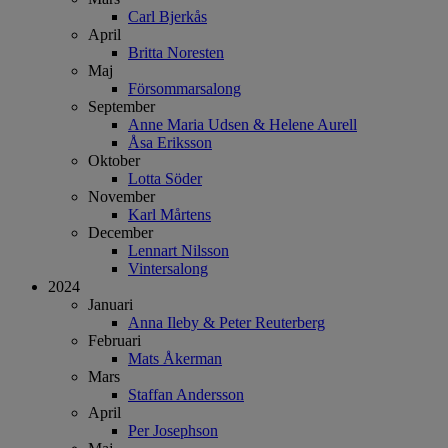
Carl Bjerkås
April
Britta Noresten
Maj
Försommarsalong
September
Anne Maria Udsen & Helene Aurell
Åsa Eriksson
Oktober
Lotta Söder
November
Karl Mårtens
December
Lennart Nilsson
Vintersalong
2024
Januari
Anna Ileby & Peter Reuterberg
Februari
Mats Åkerman
Mars
Staffan Andersson
April
Per Josephson