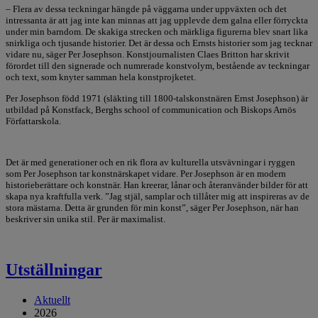
– Flera av dessa teckningar hängde på väggarna under uppväxten och det
intressanta är att jag inte kan minnas att jag upplevde dem galna eller förryckta
under min barndom. De skakiga strecken och märkliga figurerna blev snart lika
snirkliga och tjusande historier. Det är dessa och Ernsts historier som jag tecknar
vidare nu, säger Per Josephson. Konstjournalisten Claes Britton har skrivit
förordet till den signerade och numrerade konstvolym, bestående av teckningar
och text, som knyter samman hela konstprojketet.
Per Josephson född 1971 (släkting till 1800-talskonstnären Ernst Josephson) är
utbildad på Konstfack, Berghs school of communication och Biskops Arnös
Författarskola.
Det är med generationer och en rik flora av kulturella utsvävningar i ryggen
som Per Josephson tar konstnärskapet vidare. Per Josephson är en modern
historieberättare och konstnär. Han kreerar, lånar och återanvänder bilder för att
skapa nya kraftfulla verk. ”Jag stjäl, samplar och tillåter mig att inspireras av de
stora mästarna. Detta är grunden för min konst”, säger Per Josephson, när han
beskriver sin unika stil. Per är maximalist.
Utställningar
Aktuellt
2026