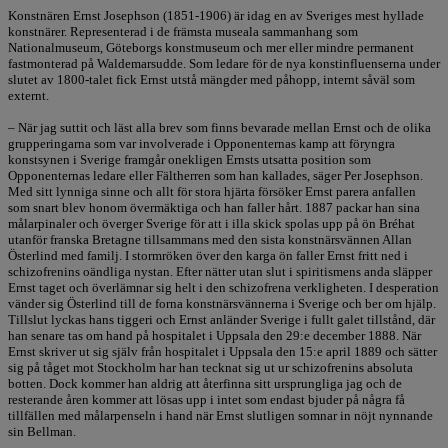
Konstnären Ernst Josephson (1851-1906) är idag en av Sveriges mest hyllade
konstnärer. Representerad i de främsta museala sammanhang som
Nationalmuseum, Göteborgs konstmuseum och mer eller mindre permanent
fastmonterad på Waldemarsudde. Som ledare för de nya konstinfluenserna under
slutet av 1800-talet fick Ernst utstå mängder med påhopp, internt såväl som
externt.
– När jag suttit och läst alla brev som finns bevarade mellan Ernst och de olika
grupperingarna som var involverade i Opponenternas kamp att föryngra
konstsynen i Sverige framgår onekligen Ernsts utsatta position som
Opponenternas ledare eller Fältherren som han kallades, säger Per Josephson.
Med sitt lynniga sinne och allt för stora hjärta försöker Ernst parera anfallen
som snart blev honom övermäktiga och han faller hårt. 1887 packar han sina
målarpinaler och överger Sverige för att i illa skick spolas upp på ön Bréhat
utanför franska Bretagne tillsammans med den sista konstnärsvännen Allan
Österlind med familj. I stormröken över den karga ön faller Ernst fritt ned i
schizofrenins oändliga nystan. Efter nätter utan slut i spiritismens anda släpper
Ernst taget och överlämnar sig helt i den schizofrena verkligheten. I desperation
vänder sig Österlind till de forna konstnärsvännerna i Sverige och ber om hjälp.
Tillslut lyckas hans tiggeri och Ernst anländer Sverige i fullt galet tillstånd, där
han senare tas om hand på hospitalet i Uppsala den 29:e december 1888. När
Ernst skriver ut sig själv från hospitalet i Uppsala den 15:e april 1889 och sätter
sig på tåget mot Stockholm har han tecknat sig ut ur schizofrenins absoluta
botten. Dock kommer han aldrig att återfinna sitt ursprungliga jag och de
resterande åren kommer att lösas upp i intet som endast bjuder på några få
tillfällen med målarpenseln i hand när Ernst slutligen somnar in nöjt nynnande
sin Bellman.