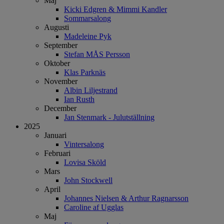
Maj
Kicki Edgren & Mimmi Kandler
Sommarsalong
Augusti
Madeleine Pyk
September
Stefan MÅS Persson
Oktober
Klas Parknäs
November
Albin Liljestrand
Ian Rusth
December
Jan Stenmark - Julutställning
2025
Januari
Vintersalong
Februari
Lovisa Sköld
Mars
John Stockwell
April
Johannes Nielsen & Arthur Ragnarsson
Caroline af Ugglas
Maj