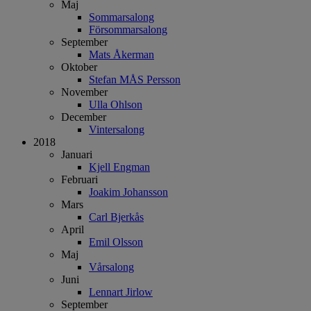
Maj
Sommarsalong
Försommarsalong
September
Mats Åkerman
Oktober
Stefan MÅS Persson
November
Ulla Ohlson
December
Vintersalong
2018
Januari
Kjell Engman
Februari
Joakim Johansson
Mars
Carl Bjerkås
April
Emil Olsson
Maj
Vårsalong
Juni
Lennart Jirlow
September