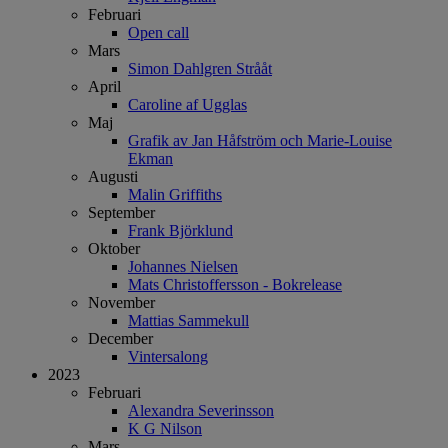
Februari
Open call
Mars
Simon Dahlgren Strååt
April
Caroline af Ugglas
Maj
Grafik av Jan Håfström och Marie-Louise
Ekman
Augusti
Malin Griffiths
September
Frank Björklund
Oktober
Johannes Nielsen
Mats Christoffersson - Bokrelease
November
Mattias Sammekull
December
Vintersalong
2023
Februari
Alexandra Severinsson
K G Nilson
Mars