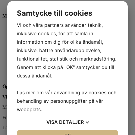
Instagram
Samtycke till cookies
MENY
Vi och våra partners använder teknik,
Hem
inklusive cookies, för att samla in
Konstnärer
Utställningar
information om dig för olika ändamål,
Konstföreningar/Företag
Inbjudan
inklusive: bättre användarupplevelse,
Integritetspolicy
funktionalitet, statistik och marknadsföring.
Cookies
Om oss
Genom att klicka på "OK" samtycker du till
Nyheter
dessa ändamål.
Kontakt
Öppettider
Läs mer om vår användning av cookies och
Vi har sommarstängt 19/6 - 9/8.
behandling av personuppgifter på vår
Mån- tor 12 - 18
webbplats.
Fre 12-17
VISA
DETALJER
Lör - sön 12-15