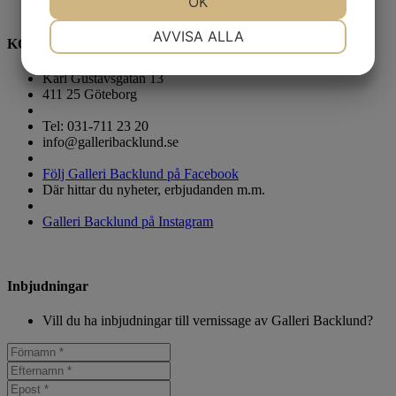
JA
NEJ
OK
JA
NEJ
NÖDVÄNDIG
INSTÄLLNINGAR
AVVISA ALLA
KONTAKTA OSS
JA
NEJ
JA
NEJ
Karl Gustavsgatan 13
MARKNADSFÖRING
STATISTIK
411 25 Göteborg
Tel: 031-711 23 20
info@galleribacklund.se
Följ Galleri Backlund på Facebook
Där hittar du nyheter, erbjudanden m.m.
Galleri Backlund på Instagram
Inbjudningar
Vill du ha inbjudningar till vernissage av Galleri Backlund?