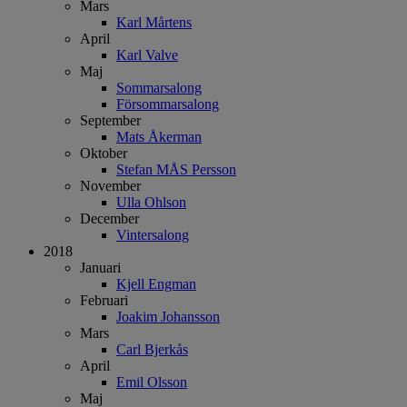
Mars
Karl Mårtens
April
Karl Valve
Maj
Sommarsalong
Försommarsalong
September
Mats Åkerman
Oktober
Stefan MÅS Persson
November
Ulla Ohlson
December
Vintersalong
2018
Januari
Kjell Engman
Februari
Joakim Johansson
Mars
Carl Bjerkås
April
Emil Olsson
Maj