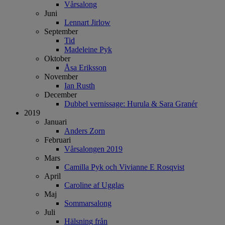
Vårsalong
Juni
Lennart Jirlow
September
Tid
Madeleine Pyk
Oktober
Åsa Eriksson
November
Ian Rusth
December
Dubbel vernissage: Hurula & Sara Granér
2019
Januari
Anders Zorn
Februari
Vårsalongen 2019
Mars
Camilla Pyk och Vivianne E Rosqvist
April
Caroline af Ugglas
Maj
Sommarsalong
Juli
Hälsning från