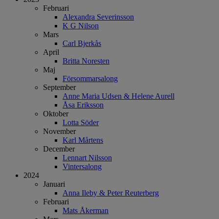
Februari
Alexandra Severinsson
K G Nilson
Mars
Carl Bjerkås
April
Britta Noresten
Maj
Försommarsalong
September
Anne Maria Udsen & Helene Aurell
Åsa Eriksson
Oktober
Lotta Söder
November
Karl Mårtens
December
Lennart Nilsson
Vintersalong
2024
Januari
Anna Ileby & Peter Reuterberg
Februari
Mats Åkerman