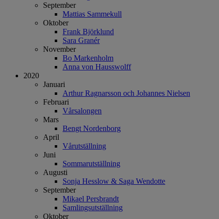
September
Mattias Sammekull
Oktober
Frank Björklund
Sara Granér
November
Bo Markenholm
Anna von Hausswolff
2020
Januari
Arthur Ragnarsson och Johannes Nielsen
Februari
Vårsalongen
Mars
Bengt Nordenborg
April
Vårutställning
Juni
Sommarutställning
Augusti
Sonja Hesslow & Saga Wendotte
September
Mikael Persbrandt
Samlingsutställning
Oktober