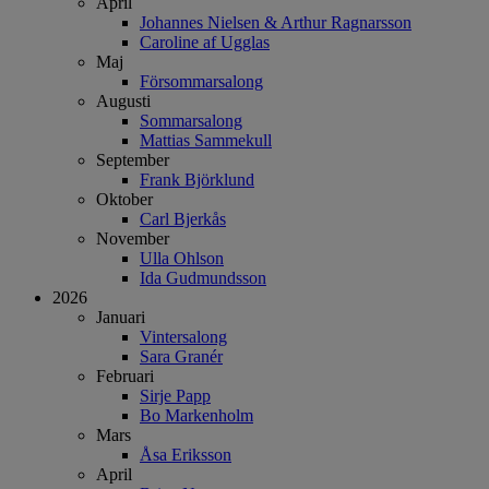
April
Johannes Nielsen & Arthur Ragnarsson
Caroline af Ugglas
Maj
Försommarsalong
Augusti
Sommarsalong
Mattias Sammekull
September
Frank Björklund
Oktober
Carl Bjerkås
November
Ulla Ohlson
Ida Gudmundsson
2026
Januari
Vintersalong
Sara Granér
Februari
Sirje Papp
Bo Markenholm
Mars
Åsa Eriksson
April