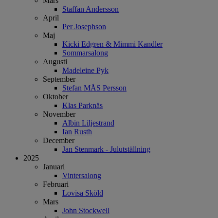
Mars
Staffan Andersson
April
Per Josephson
Maj
Kicki Edgren & Mimmi Kandler
Sommarsalong
Augusti
Madeleine Pyk
September
Stefan MÅS Persson
Oktober
Klas Parknäs
November
Albin Liljestrand
Ian Rusth
December
Jan Stenmark - Julutställning
2025
Januari
Vintersalong
Februari
Lovisa Sköld
Mars
John Stockwell