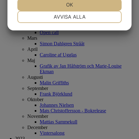
JA
NEJ
OK
JA
NEJ
Ian Rusth
2022
NÖDVÄNDIG
INSTÄLLNINGAR
Januari
AVVISA ALLA
Kjell Engman
JA
NEJ
JA
NEJ
Februari
Open call
MARKNADSFÖRING
STATISTIK
Mars
Simon Dahlgren Strååt
April
Caroline af Ugglas
Maj
Grafik av Jan Håfström och Marie-Louise
Ekman
Augusti
Malin Griffiths
September
Frank Björklund
Oktober
Johannes Nielsen
Mats Christoffersson - Bokrelease
November
Mattias Sammekull
December
Vintersalong
2023