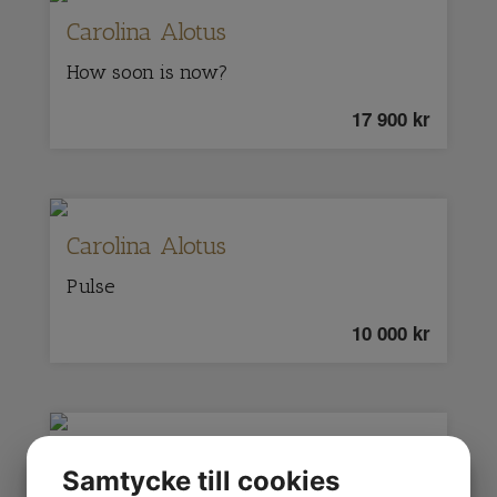
Carolina Alotus
How soon is now?
17 900
kr
Carolina Alotus
Pulse
10 000
kr
Mattias Sammekull
Samtycke till cookies