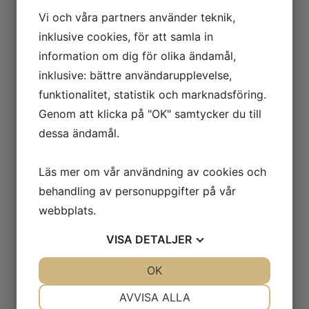
The Soothsayer.
Vi och våra partners använder teknik,
53 000
kr
inklusive cookies, för att samla in
information om dig för olika ändamål,
inklusive: bättre användarupplevelse,
funktionalitet, statistik och marknadsföring.
Mattias Sammekull
Genom att klicka på "OK" samtycker du till
dessa ändamål.
Bäraren av Hemligheten.
42 000
kr
Läs mer om vår användning av cookies och
behandling av personuppgifter på vår
webbplats.
VISA
DETALJER
Mattias Sammekull
Beslutet
JA
NEJ
OK
JA
NEJ
NÖDVÄNDIG
INSTÄLLNINGAR
42 000
kr
AVVISA ALLA