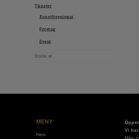
Tjänster
Konstföreningar
Företag
Event
Ställa ut
MENY
Öppet
Vi ha
Hem
Mån- to