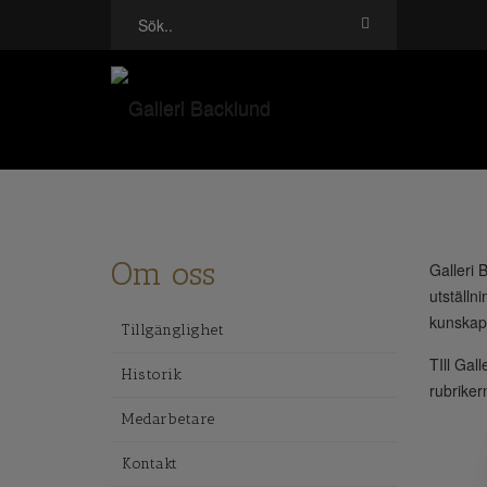
Om oss
Galleri 
utställn
kunskaps
Tillgänglighet
TIll Gal
Historik
rubriker
Medarbetare
Kontakt