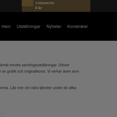
0 PRODUKTER
0
kr
Hem
Utställningar
Nyheter
Konstnärer
flertal mindre samlingsutställningar. Utöver
r av grafik och originalkonst. Vi verkar även som
lkomna. Läs mer om våra tjänster under de olika