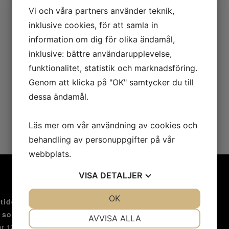
Vi och våra partners använder teknik,
inklusive cookies, för att samla in
information om dig för olika ändamål,
inklusive: bättre användarupplevelse,
funktionalitet, statistik och marknadsföring.
Genom att klicka på "OK" samtycker du till
dessa ändamål.
Läs mer om vår användning av cookies och
behandling av personuppgifter på vår
webbplats.
VISA
DETALJER
JA
NEJ
OK
KONTAKTA OSS
JA
NEJ
tider
r sommarstängt 19/6 - 9/8.
NÖDVÄNDIG
INSTÄLLNINGAR
AVVISA ALLA
Karl Gustavsgatan 13
r 12 - 18