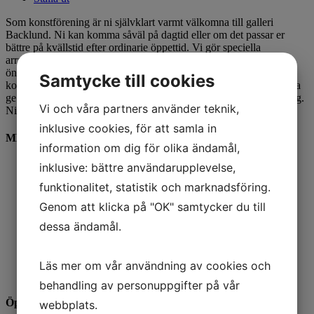
Som konstförening är ni självklart varmt välkomna till galleri
Backlund. Ni kan komma såväl på dagtid eller om det passar er
bättre på kvällstid efter ordinarie öppettid. Vi gör speciella
arrangemang för just er där vi visar konst i olika stilar efter de
önskemål ni har. Vårt urval är mycket stort vilket gör att ni som
Samtycke till cookies
konstförening kan hitta den bredd ni ofta eftersträvar. För att kunna
ge er bästa möjliga service är det att föredra om ni bokar en visning.
Vi och våra partners använder teknik,
Ni kan nå oss via e-post eller telefon (se under kontakt nedan).
inklusive cookies, för att samla in
MENY
information om dig för olika ändamål,
Hem
inklusive: bättre användarupplevelse,
Konstnärer
funktionalitet, statistik och marknadsföring.
Utställningar
Konstföreningar/Företag
Genom att klicka på "OK" samtycker du till
Inbjudan
dessa ändamål.
Integritetspolicy
Cookies
Om oss
Läs mer om vår användning av cookies och
Nyheter
Kontakt
behandling av personuppgifter på vår
Öppettider
webbplats.