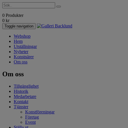
0 Produkter
0
kr
Toggle navigation
Webshop
Hem
Utställningar
Nyheter
Konstnärer
Om oss
Om oss
Tillgänglighet
Historik
Medarbetare
Kontakt
Tjänster
Konstföreningar
Företag
Event
Ställa ut