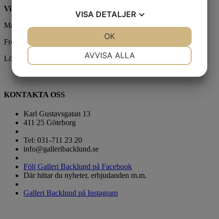
Vi har sommarstängt 19/6 - 9/8.
VISA
DETALJER
Mån- tor 12 - 18
JA
NEJ
OK
JA
NEJ
Fre 12-17
NÖDVÄNDIG
INSTÄLLNINGAR
AVVISA ALLA
Lör - sön 12-15
JA
NEJ
JA
NEJ
MARKNADSFÖRING
STATISTIK
KONTAKTA OSS
Karl Gustavsgatan 13
411 25 Göteborg
Tel: 031-711 23 20
info@galleribacklund.se
Följ Galleri Backlund på Facebook
Där hittar du nyheter, erbjudanden m.m.
Galleri Backlund på Instagram