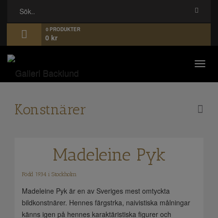
0 PRODUKTER
0
kr
Toggl
navig
Konstnärer
Madeleine Pyk
Född 1934 i Stockholm
Madeleine Pyk är en av Sveriges mest omtyckta
bildkonstnärer. Hennes färgstrka, naivistiska målningar
känns igen på hennes karaktäristiska figurer och