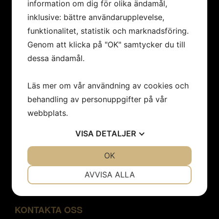
information om dig för olika ändamål,
Konstföreningar/Företag
inklusive: bättre användarupplevelse,
Inbjudan
Integritetspolicy
funktionalitet, statistik och marknadsföring.
Cookies
Genom att klicka på "OK" samtycker du till
Om oss
dessa ändamål.
Nyheter
Kontakt
Läs mer om vår användning av cookies och
behandling av personuppgifter på vår
webbplats.
Öppettider
Vi har sommarstängt 19/6 - 9/8.
VISA
DETALJER
Mån- tor 12 - 18
Fre 12-17
JA
NEJ
OK
JA
NEJ
Lör - sön 12-15
NÖDVÄNDIG
INSTÄLLNINGAR
AVVISA ALLA
JA
NEJ
JA
NEJ
MARKNADSFÖRING
STATISTIK
KONTAKTA OSS