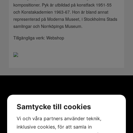
kompositioner. Pyk är utbildad på konstfack 1951-55
och Konstakademien 1963-67. Hon är bland annat
representerad på Moderna Museet, i Stockholms Stads
samlingar och Norrköpings Museum.
Tillgängliga verk:
Webshop
MENY
Samtycke till cookies
Hem
Vi och våra partners använder teknik,
Konstnärer
inklusive cookies, för att samla in
Utställningar