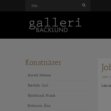
Konstnärer
Jo
Aurell, Helene
1958 i 
Bjerkås, Carl
Läs o
Björklund, Frank
Eriksson, Åsa