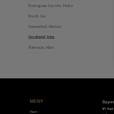
Rodriguez Garrido, Pedro
Rusth, Ian
Sammekull, Mattias
Stockwell, John
Åkerman, Mats
MENY
Öppet
Vi ha
Hem