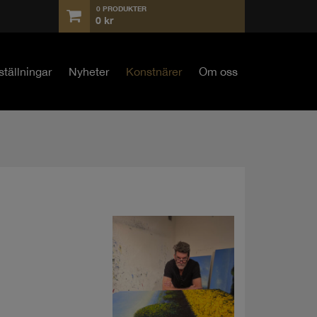
0 PRODUKTER
0
kr
ställningar
Nyheter
Konstnärer
Om oss