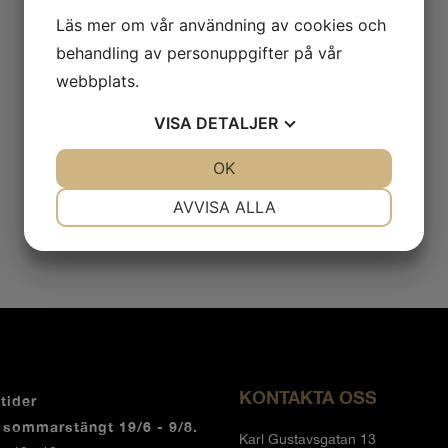
Läs mer om vår användning av cookies och
behandling av personuppgifter på vår
webbplats.
VISA
DETALJER
JA
NEJ
OK
JA
NEJ
NÖDVÄNDIG
INSTÄLLNINGAR
AVVISA ALLA
JA
NEJ
JA
NEJ
MARKNADSFÖRING
STATISTIK
KONTAKTA OSS
tider
r sommarstängt 19/6 - 9/8.
Karl Gustavsgatan 13