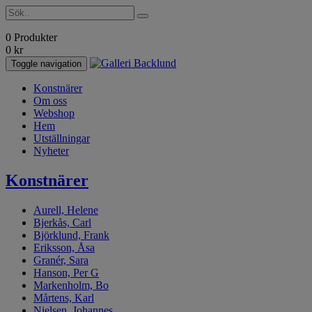
0 Produkter
0
kr
Toggle navigation
Konstnärer
Om oss
Webshop
Hem
Utställningar
Nyheter
Konstnärer
Aurell, Helene
Bjerkås, Carl
Björklund, Frank
Eriksson, Åsa
Granér, Sara
Hanson, Per G
Markenholm, Bo
Mårtens, Karl
Nielsen, Johannes