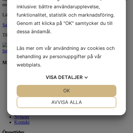
en dubbelutställning med musikern Hurula och en gång separat.
inklusive: bättre användarupplevelse,
funktionalitet, statistik och marknadsföring.
Läs reportaget om henne här:
Genom att klicka på "OK" samtycker du till
Sara Granér slår ett slag för tramset
dessa ändamål.
Tillgängliga verk:
Webshop
Läs mer om vår användning av cookies och
Inför döden är vi alla fika.
behandling av personuppgifter på vår
MENY
webbplats.
Hem
VISA
DETALJER
Konstnärer
Utställningar
JA
NEJ
OK
JA
NEJ
Konstföreningar/Företag
Inbjudan
NÖDVÄNDIG
INSTÄLLNINGAR
Integritetspolicy
AVVISA ALLA
Cookies
JA
NEJ
JA
NEJ
Om oss
Nyheter
MARKNADSFÖRING
STATISTIK
Kontakt
Öppettider