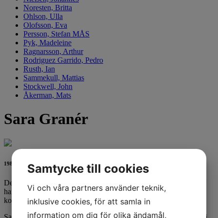
Noresten, Britta
Ohlson, Ulla
Olofsson, Eva
Persson, Stefan MÅS
Pyk, Madeleine
Ragnarsson, Arthur
Rodriguez Garrido, Pedro
Rusth, Ian
Sammekull, Mattias
Stockwell, John
Åkerman, Mats
Sara Granér
1980 i Lund
Samtycke till cookies
De flesta känner Sara Granér som serietecknare och satiriker. Hon
Vi och våra partners använder teknik,
har satt avtryck med ett antal hyllade seriealbum och knivskarpa
kommentarer i ett flertal olika magasin och tidskrifter genom åren.
inklusive cookies, för att samla in
information om dig för olika ändamål,
Sara Granér har ställt ut på Galleri Backlund två gånger. En gång i