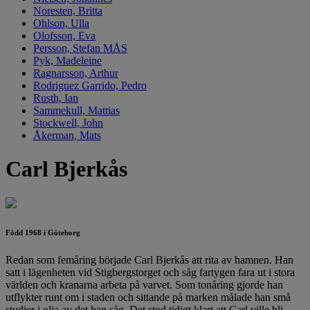
Noresten, Britta
Ohlson, Ulla
Olofsson, Eva
Persson, Stefan MÅS
Pyk, Madeleine
Ragnarsson, Arthur
Rodriguez Garrido, Pedro
Rusth, Ian
Sammekull, Mattias
Stockwell, John
Åkerman, Mats
Carl Bjerkås
Född 1968 i Göteborg
Redan som femåring började Carl Bjerkås att rita av hamnen. Han
satt i lägenheten vid Stigbergstorget och såg fartygen fara ut i stora
världen och kranarna arbeta på varvet. Som tonåring gjorde han
utflykter runt om i staden och sittande på marken målade han små
studier i olja av det han såg. Det stod tidigt klart att Carl ville bli