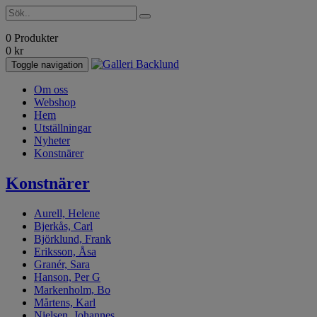
0 Produkter
0
kr
Toggle navigation
Om oss
Webshop
Hem
Utställningar
Nyheter
Konstnärer
Konstnärer
Aurell, Helene
Bjerkås, Carl
Björklund, Frank
Eriksson, Åsa
Granér, Sara
Hanson, Per G
Markenholm, Bo
Mårtens, Karl
Nielsen, Johannes