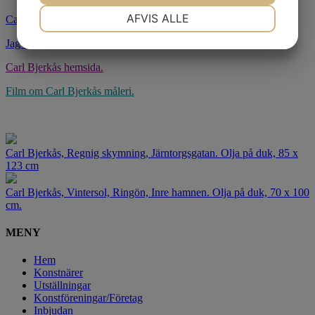
NØDVENDIGE
PRÆFERENCER
AFVIS ALLE
Carl Bjerkås och staden i förändring
Jag vill visa det vackra – staden genom Carl Bjerkås ögon
MARKETING
STATISTIK
Carl Bjerkås hemsida.
Film om Carl Bjerkås måleri.
Carl Bjerkås, Regnig skymning, Järntorgsgatan. Olja på duk, 85 x
123 cm
Carl Bjerkås, Vintersol, Ringön, Inre hamnen. Olja på duk, 70 x 100
cm.
MENY
Hem
Konstnärer
Utställningar
Konstföreningar/Företag
Inbjudan