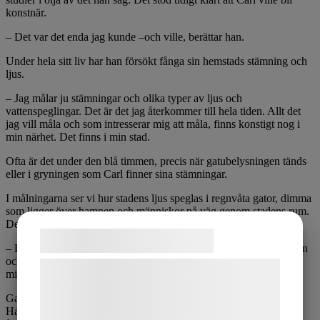
konstnär.
– Det var det enda jag kunde –och ville, berättar han.
Under hela sitt liv har han försökt fånga sin hemstads stämning och
ljus.
– Jag målar ju stämningar och olika typer av ljus och
vattenspeglingar. Det är det jag återkommer till hela tiden. Allt det
jag vill måla och som intresserar mig att måla, finns konstigt nog i
min närhet. Det finns i min stad.
Ofta är det under den blå timmen, precis när gatubelysningen tänds
eller i gryningen som Carl finner sina stämningar.
I målningarna ser vi hur stadens ljus speglas i regnvåta gator, dimma
som ligger över hamnen och människor på väg genom stadens rum.
Det är inte sommardagens kulturkalasfirare som skildras.
Samtykke til cookies
– Det intresserar mig inte. Jag vill måla den där riktigt grå vardagen
och visa att den är vacker. På sitt sätt. För den blir ju inte så grå, i
Vi og vores samarbejdspartnere bruger
mina ögon. Det blir ju färger. Så ser jag det.
teknologier, herunder cookies, til at
Gatumotiven springer han på när han är på väg någonstans.
indsamle oplysninger om dig til forskellige
Hamnmotiven söker han upp, antingen genom att cykla runt, eller