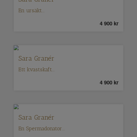
En ursäkt...
4 900
kr
Sara Granér
Ett kvastskaft...
4 900
kr
Sara Granér
En Spermadonator...