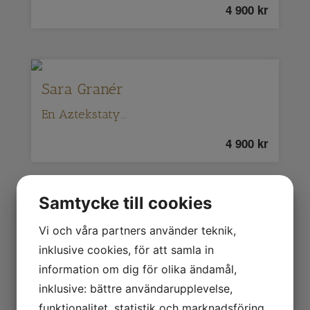
4 900
kr
Sara Granér
En Aztekstaty...
4 900
kr
Samtycke till cookies
Sara Granér
Vi och våra partners använder teknik,
Mormors Lilla Kråka
inklusive cookies, för att samla in
information om dig för olika ändamål,
2 500
kr
inklusive: bättre användarupplevelse,
funktionalitet, statistik och marknadsföring.