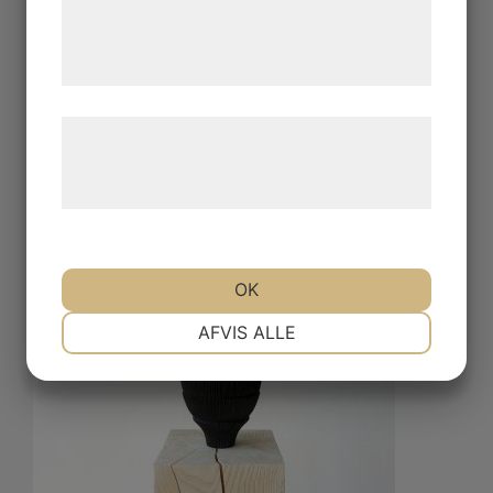
de har indsamlet gennem din brug af deres
tjenester. Ved at klikke på 'OK' giver du
samtykke til disse formål.
Læs mere om vores brug af cookies og
behandling af persondata på vores
hjemmeside.
OK
NØDVENDIGE
PRÆFERENCER
AFVIS ALLE
MARKETING
STATISTIK