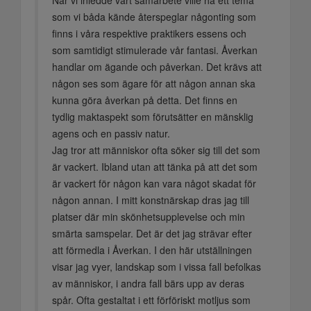
När vi inledde vårt samarbete ville ha ett tema
som vi båda kände återspeglar någonting som
finns i våra respektive praktikers essens och
som samtidigt stimulerade vår fantasi. Åverkan
handlar om ägande och påverkan. Det krävs att
någon ses som ägare för att någon annan ska
kunna göra åverkan på detta. Det finns en
tydlig maktaspekt som förutsätter en mänsklig
agens och en passiv natur.
Jag tror att människor ofta söker sig till det som
är vackert. Ibland utan att tänka på att det som
är vackert för någon kan vara något skadat för
någon annan. I mitt konstnärskap dras jag till
platser där min skönhetsupplevelse och min
smärta samspelar. Det är det jag strävar efter
att förmedla i Åverkan. I den här utställningen
visar jag vyer, landskap som i vissa fall befolkas
av människor, i andra fall bärs upp av deras
spår. Ofta gestaltat i ett förföriskt motljus som