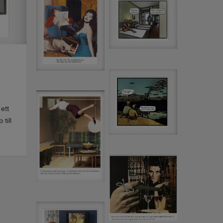
ett
till