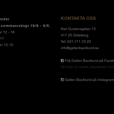
KONTAKTA OSS
tider
r sommarstängt 19/6 - 9/8.
Karl Gustavsgatan 13
r 12 - 18
411 25 Göteborg
-17
Tel: 031-711 23 20
ön 12-15
info@galleribacklund.se
Följ Galleri Backlund på Face
Där hittar du nyheter, erbjudanden m.m
Galleri Backlund på Instagram