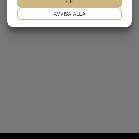
JA
NEJ
OK
JA
NEJ
NÖDVÄNDIG
INSTÄLLNINGAR
AVVISA ALLA
JA
NEJ
JA
NEJ
MARKNADSFÖRING
STATISTIK