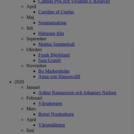
Camilla Pyk och Vivianne E Rosqvist
April
Caroline af Ugglas
Maj
Sommarsalong
Juli
Hälsning från
September
Mattias Sammekull
Oktober
Frank Björklund
Sara Granér
November
Bo Markenholm
Anna von Hausswolff
2020
Januari
Arthur Ragnarsson och Johannes Nielsen
Februari
Vårsalongen
Mars
Bengt Nordenborg
April
Vårutställning
Juni