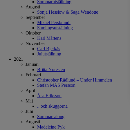
Sommarutställning
Augusti
Sonja Hesslow & Saga Wendotte
September
Mikael Persbrandt
Samlingsutställning
Oktober
Karl Mårtens
November
Carl Bjerkås
Julutställning
2021
Januari
Britta Noresten
Februari
Christopher Rådlund – Under Himmelen
Stefan MÅS Persson
April
Åsa Eriksson
Maj
...och skuggorna
Juni
Sommarsalong
Augusti
Madeleine Pyk