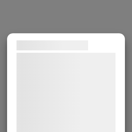
Samtykke til cookies
Vi og vores samarbejdspartnere bruger
teknologier, herunder cookies, til at
indsamle oplysninger om dig til forskellige
formål, herunder: Tilpasning af annoncering,
bedre brugeroplevelse, funktionalitet,
statistik og marketing. Disse oplysninger
kan blive delt med annoncerings- og
analysepartnere, som kan kombinere dem
med data, du tidligere har givet dem eller
de har indsamlet gennem din brug af deres