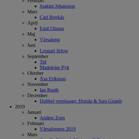
Februari
Joakim Johansson
Mars
Carl Bjerkås
April
Emil Olsson
Maj
Vårsalong
Juni
Lennart Jirlow
September
Tid
Madeleine Pyk
Oktober
Åsa Eriksson
November
Ian Rusth
December
Dubbel vernissage: Hurula & Sara Granér
2019
Januari
Anders Zorn
Februari
Vårsalongen 2019
Mars