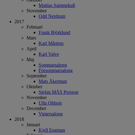
Mattias Sammekull
November
Odd Nerdrum
2017
Februari
Frank Björklund
Mars
Karl Mårtens
April
Karl Valve
Maj
Sommarsalong
Försommarsalong
September
Mats Åkerman
Oktober
Stefan MÅS Persson
November
Ulla Ohlson
December
Vintersalong
2018
Januari
Kjell Engman