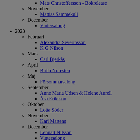
Mats Christoffersson - Bokrelease
November
Mattias Sammekull
December
Vintersalong
2023
Februari
Alexandra Severinsson
K G Nilson
Mars
Carl Bjerkås
April
Britta Noresten
Maj
Försommarsalong
September
Anne Maria Udsen & Helene Aurell
Åsa Eriksson
Oktober
Lotta Söder
November
Karl Mårtens
December
Lennart Nilsson
Vintersalong