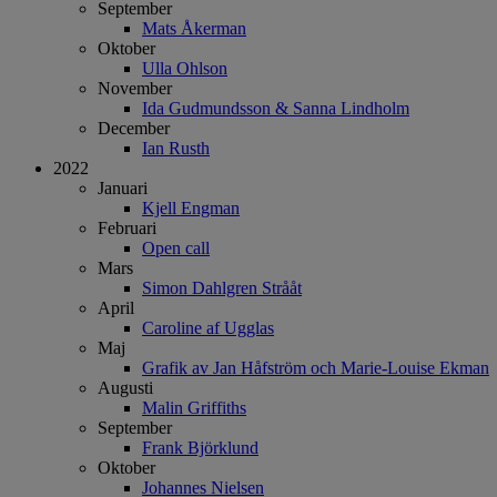
September
Mats Åkerman
Oktober
Ulla Ohlson
November
Ida Gudmundsson & Sanna Lindholm
December
Ian Rusth
2022
Januari
Kjell Engman
Februari
Open call
Mars
Simon Dahlgren Strååt
April
Caroline af Ugglas
Maj
Grafik av Jan Håfström och Marie-Louise Ekman
Augusti
Malin Griffiths
September
Frank Björklund
Oktober
Johannes Nielsen