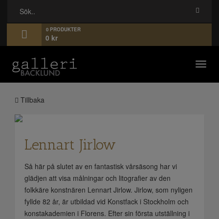
0 PRODUKTER
0
kr
Toggl
navig
Tillbaka
Lennart Jirlow
Så här på slutet av en fantastisk vårsäsong har vi
glädjen att visa målningar och litografier av den
folkkäre konstnären Lennart Jirlow. Jirlow, som nyligen
fyllde 82 år, är utbildad vid Konstfack i Stockholm och
konstakademien i Florens. Efter sin första utställning i