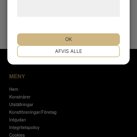
behandling af persondata på vores
2024
hjemmeside.
2025
2026
OK
NØDVENDIGE
PRÆFERENCER
AFVIS ALLE
MARKETING
STATISTIK
MENY
Hem
Konstnärer
Utställningar
Konstföreningar/Företag
Inbjudan
Integritetspolicy
Cookies