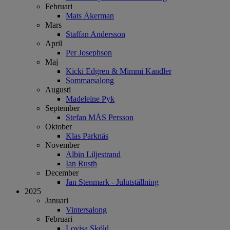
Februari
Mats Åkerman
Mars
Staffan Andersson
April
Per Josephson
Maj
Kicki Edgren & Mimmi Kandler
Sommarsalong
Augusti
Madeleine Pyk
September
Stefan MÅS Persson
Oktober
Klas Parknäs
November
Albin Liljestrand
Ian Rusth
December
Jan Stenmark - Julutställning
2025
Januari
Vintersalong
Februari
Lovisa Sköld