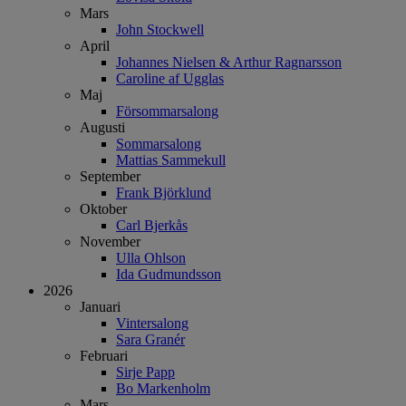
Mars
John Stockwell
April
Johannes Nielsen & Arthur Ragnarsson
Caroline af Ugglas
Maj
Försommarsalong
Augusti
Sommarsalong
Mattias Sammekull
September
Frank Björklund
Oktober
Carl Bjerkås
November
Ulla Ohlson
Ida Gudmundsson
2026
Januari
Vintersalong
Sara Granér
Februari
Sirje Papp
Bo Markenholm
Mars