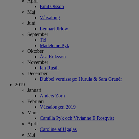
April
Emil Olsson
Maj
Vårsalong
Juni
Lennart Jirlow
September
Tid
Madeleine Pyk
Oktober
Åsa Eriksson
November
Ian Rusth
December
Dubbel vernissage: Hurula & Sara Granér
2019
Januari
Anders Zorn
Februari
Vårsalongen 2019
Mars
Camilla Pyk och Vivianne E Rosqvist
April
Caroline af Ugglas
Maj