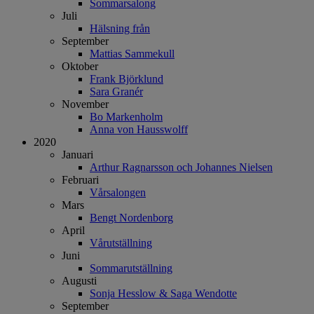
Sommarsalong
Juli
Hälsning från
September
Mattias Sammekull
Oktober
Frank Björklund
Sara Granér
November
Bo Markenholm
Anna von Hausswolff
2020
Januari
Arthur Ragnarsson och Johannes Nielsen
Februari
Vårsalongen
Mars
Bengt Nordenborg
April
Vårutställning
Juni
Sommarutställning
Augusti
Sonja Hesslow & Saga Wendotte
September