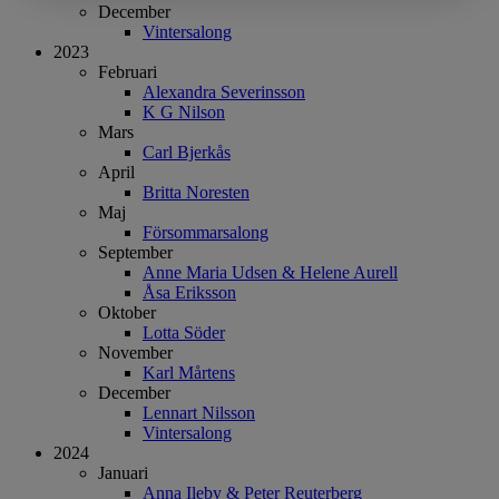
December
Vintersalong
2023
Februari
Alexandra Severinsson
K G Nilson
Mars
Carl Bjerkås
April
Britta Noresten
Maj
Försommarsalong
September
Anne Maria Udsen & Helene Aurell
Åsa Eriksson
Oktober
Lotta Söder
November
Karl Mårtens
December
Lennart Nilsson
Vintersalong
2024
Januari
Anna Ileby & Peter Reuterberg