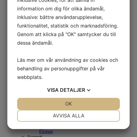
inklusive cookies, för att samla in
Juni
information om dig för olika ändamål,
Sommarsalong
Augusti
inklusive: bättre användarupplevelse,
Madeleine Pyk
funktionalitet, statistik och marknadsföring.
September
Mats Åkerman
Genom att klicka på "OK" samtycker du till
Oktober
dessa ändamål.
Ulla Ohlson
November
Ida Gudmundsson & Sanna Lindholm
Läs mer om vår användning av cookies och
December
Ian Rusth
behandling av personuppgifter på vår
2022
Januari
webbplats.
Kjell Engman
Februari
VISA
DETALJER
Open call
Mars
JA
NEJ
OK
JA
NEJ
Simon Dahlgren Strååt
April
NÖDVÄNDIG
INSTÄLLNINGAR
Caroline af Ugglas
AVVISA ALLA
Maj
JA
NEJ
JA
NEJ
Grafik av Jan Håfström och Marie-Louise
Ekman
MARKNADSFÖRING
STATISTIK
Augusti