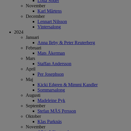
Lotta Söder
November
Karl Mårtens
December
Lennart Nilsson
Vintersalong
2024
Januari
Anna Ileby & Peter Reuterberg
Februari
Mats Åkerman
Mars
Staffan Andersson
April
Per Josephson
Maj
Kicki Edgren & Mimmi Kandler
Sommarsalong
Augusti
Madeleine Pyk
September
Stefan MÅS Persson
Oktober
Klas Parknäs
November