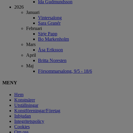
Ida Gudmundsson
2026
Januari
Vintersalong
Sara Granér
Februari
Sirje Papp
Bo Markenholm
Mars
Åsa Eriksson
April
Britta Noresten
Maj
Försommarsalong, 9/5 - 18/6
MENY
Hem
Konstnärer
Utställningar
Konstföreningar/Företag
Inbjudan
Integritetspolicy
Cookies
Om oss