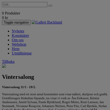
0 Produkter
0
kr
Toggle navigation
Nyheter
Konstnärer
Om oss
Webshop
Hem
Utställningar
Tillbaka
Vintersalong
Vintersalong 11/1 - 19/2.
Vintersalong med ett stort antal konstnärer som visar måleri, skulptur och grafik.
Utställningen förändras löpande, nu visar vi verk av Åsa Eriksson, Kristin
Andreassen, Astrid Sylwan, Frank Björklund, Roger Metto, Kent Larsson, Jan
Stenmark, Vivianne Rosqvist, Johannes Nielsen, Peter Frie, Carl Bjerkås, Stefan
Gadnell, Pedro Rodriguez, Marcus Eek, Caroline af Ugglas, Stefan MÅS