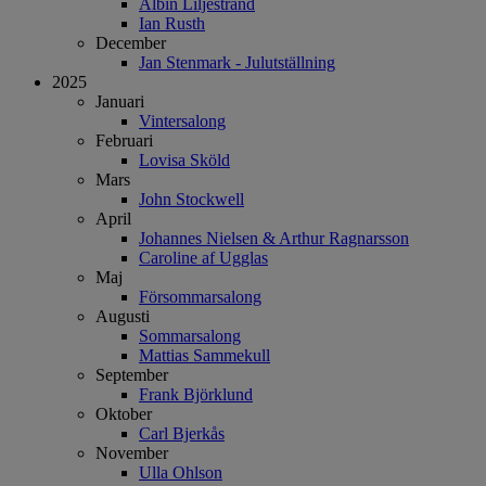
Albin Liljestrand
Ian Rusth
December
Jan Stenmark - Julutställning
2025
Januari
Vintersalong
Februari
Lovisa Sköld
Mars
John Stockwell
April
Johannes Nielsen & Arthur Ragnarsson
Caroline af Ugglas
Maj
Försommarsalong
Augusti
Sommarsalong
Mattias Sammekull
September
Frank Björklund
Oktober
Carl Bjerkås
November
Ulla Ohlson