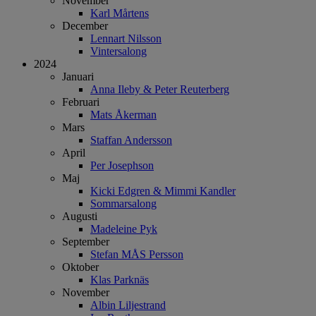
November
Karl Mårtens
December
Lennart Nilsson
Vintersalong
2024
Januari
Anna Ileby & Peter Reuterberg
Februari
Mats Åkerman
Mars
Staffan Andersson
April
Per Josephson
Maj
Kicki Edgren & Mimmi Kandler
Sommarsalong
Augusti
Madeleine Pyk
September
Stefan MÅS Persson
Oktober
Klas Parknäs
November
Albin Liljestrand