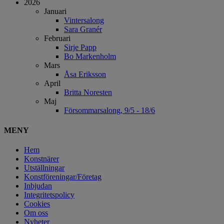
2026
Januari
Vintersalong
Sara Granér
Februari
Sirje Papp
Bo Markenholm
Mars
Åsa Eriksson
April
Britta Noresten
Maj
Försommarsalong, 9/5 - 18/6
MENY
Hem
Konstnärer
Utställningar
Konstföreningar/Företag
Inbjudan
Integritetspolicy
Cookies
Om oss
Nyheter