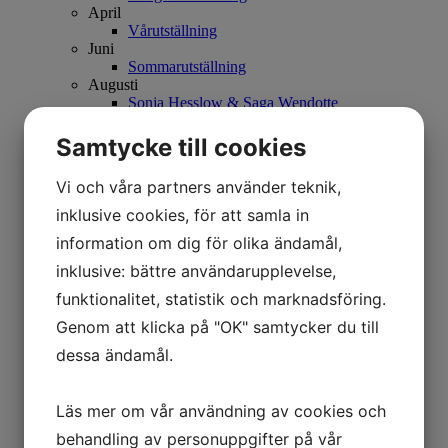
April
Vårutställning
Juni
Sommarutställning
Augusti
Sonja Hesslow & Saga Wendotte
September
Mikael Persbrandt
Samtycke till cookies
Samlingsutställning
Oktober
Vi och våra partners använder teknik,
Karl Mårtens
November
inklusive cookies, för att samla in
Carl Bjerkås
information om dig för olika ändamål,
Julutställning
2021
inklusive: bättre användarupplevelse,
Januari
funktionalitet, statistik och marknadsföring.
Britta Noresten
Februari
Genom att klicka på "OK" samtycker du till
Christopher Rådlund – Under Himmelen
dessa ändamål.
Stefan MÅS Persson
April
Åsa Eriksson
Maj
Läs mer om vår användning av cookies och
...och skuggorna
behandling av personuppgifter på vår
Juni