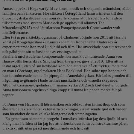
Annas uppväxt i Haga var fylld av konst, musik och skapande människor, både i
familjen och vänkretsen. Hos släkten i Östergötland fanns närheten till den
djupa, mystiska skogen; den som skulle komma att bli spelplats för videor
tillsammans med systern Maria och ge upphov till albumet The
Miraculous(2015) med låttitlar som Pomperipossaoch Come wander with
me/Deliverance.
Efter två år på arkitektprogrammet på Chalmers började hon 2011 att läsa Fri
konst på Kongelige danske Kunstakademin i Köpenhamn. Under sex år
experimenterade hon med ljud, bild och film. Här utvecklade hon sitt tecknande
och påbörjade sitt utforskande av etsningsmediet.
Parallellt med studierna komponerade hon musik och turnerade. Anna von
Hausswolffs första skiva, Singing from the grave, gavs ut 2010. Efter att ha
testat orgelljuden på sin keyboard kom hon att tänka på ett flyktigt möte med
en man i Göteborg, orgelmakaren Hans Bäcklund. Hon sökte upp honom och
han introducerade henne för piporgeln i Annedalskyrkan. Här lades grunden till
någonting avgörande i både hennes musikaliska och visuella skapande.
Albumet Ceremony, spelades in i samma kyrka 2012 och kort därefter började
Anna transponera orgelns väldiga kropp till tunna linjer och mörka fält på
papper.
För Anna von Hausswolff hör musiken och bildkonsten intimt ihop och som
åhörare/betraktare möter vi tonsatta teckningar, visualiserade ljud och videor
som förstärker de musikaliska klangerna och stämningarna.
– En gemensam nämnare piporgeln. I musiken utforskar jag dess ljudbild och
klang men i bilden så får jag lov att utforska dess form och struktur, inte på ett
praktiskt sätt, utan på ett mer drömmande och fritt sätt.