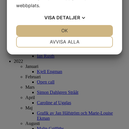
Sommarsalong
webbplats.
Augusti
Madeleine Pyk
VISA
DETALJER
September
Mats Åkerman
JA
NEJ
OK
JA
NEJ
Oktober
Ulla Ohlson
NÖDVÄNDIG
INSTÄLLNINGAR
November
AVVISA ALLA
Ida Gudmundsson & Sanna Lindholm
JA
NEJ
JA
NEJ
December
Ian Rusth
MARKNADSFÖRING
STATISTIK
2022
Januari
Kjell Engman
Februari
Open call
Mars
Simon Dahlgren Strååt
April
Caroline af Ugglas
Maj
Grafik av Jan Håfström och Marie-Louise
Ekman
Augusti
Malin Griffiths