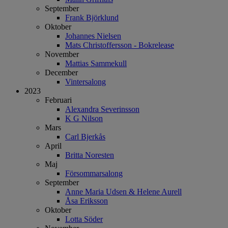
September
Frank Björklund
Oktober
Johannes Nielsen
Mats Christoffersson - Bokrelease
November
Mattias Sammekull
December
Vintersalong
2023
Februari
Alexandra Severinsson
K G Nilson
Mars
Carl Bjerkås
April
Britta Noresten
Maj
Försommarsalong
September
Anne Maria Udsen & Helene Aurell
Åsa Eriksson
Oktober
Lotta Söder