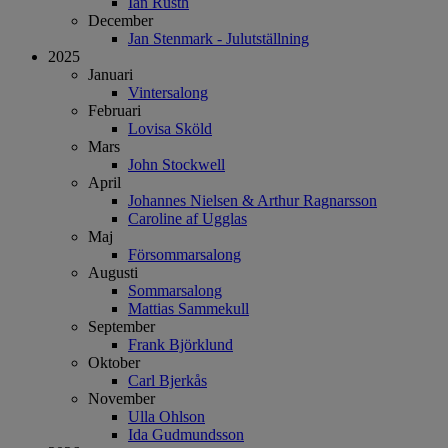
Ian Rusth
December
Jan Stenmark - Julutställning
2025
Januari
Vintersalong
Februari
Lovisa Sköld
Mars
John Stockwell
April
Johannes Nielsen & Arthur Ragnarsson
Caroline af Ugglas
Maj
Försommarsalong
Augusti
Sommarsalong
Mattias Sammekull
September
Frank Björklund
Oktober
Carl Bjerkås
November
Ulla Ohlson
Ida Gudmundsson