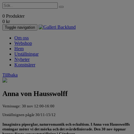
0 Produkter
0
kr
Toggle navigation
Om oss
Webshop
Hem
Utställningar
Nyheter
Konstnärer
Tillbaka
Anna von Hausswolff
Vernissage: 30 nov 12:00-16:00
Utställnignen pågår 30/11-15/12
Imaginära piporglar, naturromantik och ockultism. I Anna von Hausswolffs
etsningar möter vi det mörka och det svårdefinierade. Den 30 nov öppnar
hennes första separatutställning i Göteborg.