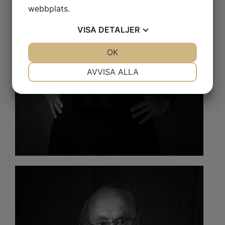
webbplats.
VISA
DETALJER
JA
NEJ
OK
JA
NEJ
NÖDVÄNDIG
INSTÄLLNINGAR
AVVISA ALLA
JA
NEJ
JA
NEJ
MARKNADSFÖRING
STATISTIK