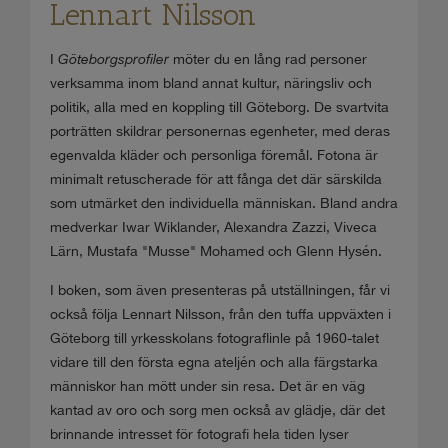
Lennart Nilsson
I
Göteborgsprofiler
möter du en lång rad personer
verksamma inom bland annat kultur, näringsliv och
politik, alla med en koppling till Göteborg. De svartvita
porträtten skildrar personernas egenheter, med deras
egenvalda kläder och personliga föremål. Fotona är
minimalt retuscherade för att fånga det där särskilda
som utmärket den individuella människan. Bland andra
medverkar Iwar Wiklander, Alexandra Zazzi, Viveca
Lärn, Mustafa "Musse" Mohamed och Glenn Hysén.
I boken, som även presenteras på utställningen, får vi
också följa Lennart Nilsson, från den tuffa uppväxten i
Göteborg till yrkesskolans fotograflinle på 1960-talet
vidare till den första egna ateljén och alla färgstarka
människor han mött under sin resa. Det är en väg
kantad av oro och sorg men också av glädje, där det
brinnande intresset för fotografi hela tiden lyser