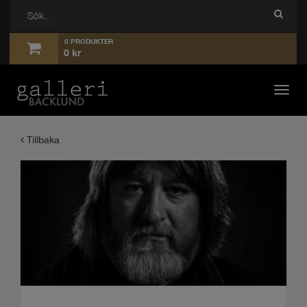
0 PRODUKTER
0
kr
Toggl
navig
Tillbaka