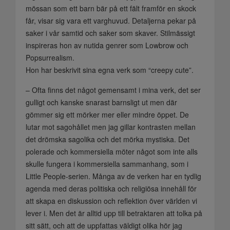
mössan som ett barn bär på ett fält framför en skock
får, visar sig vara ett varghuvud. Detaljerna pekar på
saker i vår samtid och saker som skaver. Stilmässigt
inspireras hon av nutida genrer som Lowbrow och
Popsurrealism.
Hon har beskrivit sina egna verk som “creepy cute”.
– Ofta finns det något gemensamt i mina verk, det ser
gulligt och kanske snarast barnsligt ut men där
gömmer sig ett mörker mer eller mindre öppet. De
lutar mot sagohållet men jag gillar kontrasten mellan
det drömska sagolika och det mörka mystiska. Det
polerade och kommersiella möter något som inte alls
skulle fungera i kommersiella sammanhang, som i
Little People-serien. Många av de verken har en tydlig
agenda med deras politiska och religiösa innehåll för
att skapa en diskussion och reflektion över världen vi
lever i. Men det är alltid upp till betraktaren att tolka på
sitt sätt, och att de uppfattas väldigt olika hör jag