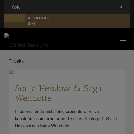
0 PRODUKTER
0
kr
Toggl
navig
Tillbaka
Sonja Hesslow & Saga
Wendotte
I höstens första utställning presenterar vi två
konstnärer som arbetar med iscensatt fotografi: Sonja
Hesslow och Saga Wendotte.