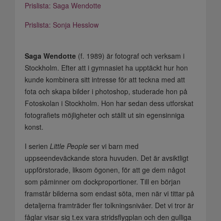
Prislista: Saga Wendotte
Prislista: Sonja Hesslow
Saga Wendotte
(f. 1989) är fotograf och verksam i
Stockholm. Efter att i gymnasiet ha upptäckt hur hon
kunde kombinera sitt intresse för att teckna med att
fota och skapa bilder i photoshop, studerade hon på
Fotoskolan i Stockholm. Hon har sedan dess utforskat
fotografiets möjligheter och ställt ut sin egensinniga
konst.
I serien
Little People
ser vi barn med
uppseendeväckande stora huvuden. Det är avsiktligt
uppförstorade, liksom ögonen, för att ge dem något
som påminner om dockproportioner. Till en början
framstår bilderna som endast söta, men när vi tittar på
detaljerna framträder fler tolkningsnivåer. Det vi tror är
fåglar visar sig t.ex vara stridsflygplan och den gulliga