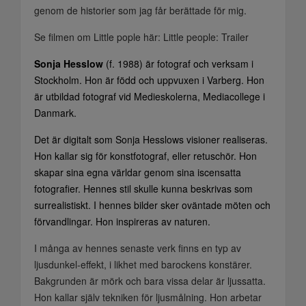
genom de historier som jag får berättade för mig.
Se filmen om Little pople här:
Little people: Trailer
Sonja Hesslow
(f. 1988) är fotograf och verksam i
Stockholm. Hon är född och uppvuxen i Varberg. Hon
är utbildad fotograf vid Medieskolerna, Mediacollege i
Danmark.
Det är digitalt som Sonja Hesslows visioner realiseras.
Hon kallar sig för konstfotograf, eller retuschör. Hon
skapar sina egna världar genom sina iscensatta
fotografier. Hennes stil skulle kunna beskrivas som
surrealistiskt. I hennes bilder sker oväntade möten och
förvandlingar. Hon inspireras av naturen.
I många av hennes senaste verk finns en typ av
ljusdunkel-effekt, i likhet med barockens konstärer.
Bakgrunden är mörk och bara vissa delar är ljussatta.
Hon kallar själv tekniken för ljusmålning. Hon arbetar