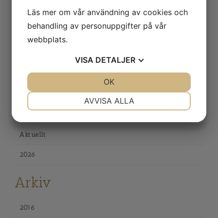
Läs mer om vår användning av cookies och
behandling av personuppgifter på vår
webbplats.
VISA
DETALJER
JA
NEJ
OK
JA
NEJ
NÖDVÄNDIG
INSTÄLLNINGAR
AVVISA ALLA
Utställningar
JA
NEJ
JA
NEJ
MARKNADSFÖRING
STATISTIK
Aktuellt
2026
Arkiv
2016