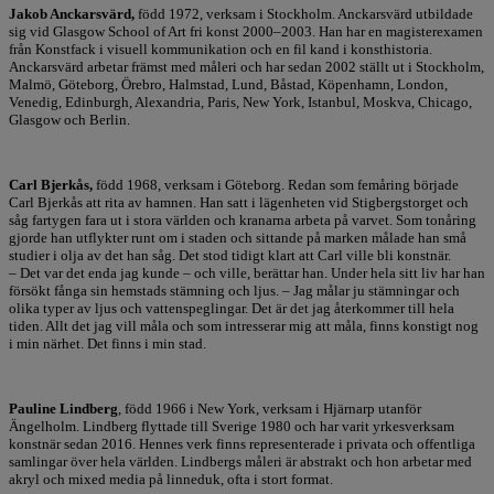
Jakob Anckarsvärd,
född 1972, verksam i Stockholm. Anckarsvärd utbildade
sig vid Glasgow School of Art fri konst 2000–2003. Han har en magisterexamen
från Konstfack i visuell kommunikation och en fil kand i konsthistoria.
Anckarsvärd arbetar främst med måleri och har sedan 2002 ställt ut i Stockholm,
Malmö, Göteborg, Örebro, Halmstad, Lund, Båstad, Köpenhamn, London,
Venedig, Edinburgh, Alexandria, Paris, New York, Istanbul, Moskva, Chicago,
Glasgow och Berlin.
Carl Bjerkås,
född 1968, verksam i Göteborg. Redan som femåring började
Carl Bjerkås att rita av hamnen. Han satt i lägenheten vid Stigbergstorget och
såg fartygen fara ut i stora världen och kranarna arbeta på varvet. Som tonåring
gjorde han utflykter runt om i staden och sittande på marken målade han små
studier i olja av det han såg. Det stod tidigt klart att Carl ville bli konstnär.
– Det var det enda jag kunde – och ville, berättar han. Under hela sitt liv har han
försökt fånga sin hemstads stämning och ljus. – Jag målar ju stämningar och
olika typer av ljus och vattenspeglingar. Det är det jag återkommer till hela
tiden. Allt det jag vill måla och som intresserar mig att måla, finns konstigt nog
i min närhet. Det finns i min stad.
Pauline Lindberg
, född 1966 i New York, verksam i Hjärnarp utanför
Ängelholm. Lindberg flyttade till Sverige 1980 och har varit yrkesverksam
konstnär sedan 2016. Hennes verk finns representerade i privata och offentliga
samlingar över hela världen. Lindbergs måleri är abstrakt och hon arbetar med
akryl och mixed media på linneduk, ofta i stort format.