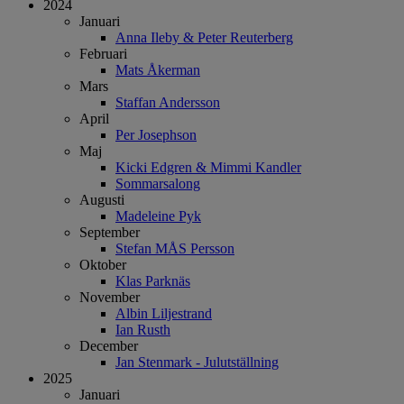
2024
Januari
Anna Ileby & Peter Reuterberg
Februari
Mats Åkerman
Mars
Staffan Andersson
April
Per Josephson
Maj
Kicki Edgren & Mimmi Kandler
Sommarsalong
Augusti
Madeleine Pyk
September
Stefan MÅS Persson
Oktober
Klas Parknäs
November
Albin Liljestrand
Ian Rusth
December
Jan Stenmark - Julutställning
2025
Januari