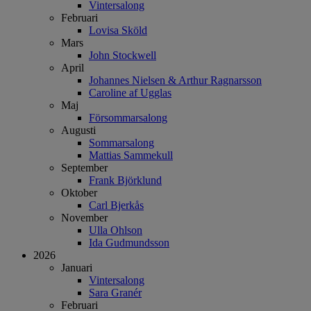
Vintersalong
Februari
Lovisa Sköld
Mars
John Stockwell
April
Johannes Nielsen & Arthur Ragnarsson
Caroline af Ugglas
Maj
Försommarsalong
Augusti
Sommarsalong
Mattias Sammekull
September
Frank Björklund
Oktober
Carl Bjerkås
November
Ulla Ohlson
Ida Gudmundsson
2026
Januari
Vintersalong
Sara Granér
Februari