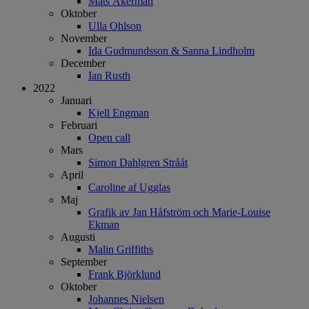
Mats Åkerman
Oktober
Ulla Ohlson
November
Ida Gudmundsson & Sanna Lindholm
December
Ian Rusth
2022
Januari
Kjell Engman
Februari
Open call
Mars
Simon Dahlgren Strååt
April
Caroline af Ugglas
Maj
Grafik av Jan Håfström och Marie-Louise
Ekman
Augusti
Malin Griffiths
September
Frank Björklund
Oktober
Johannes Nielsen