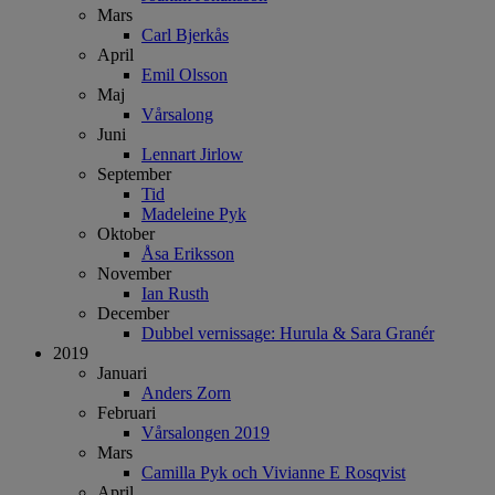
Mars
Carl Bjerkås
April
Emil Olsson
Maj
Vårsalong
Juni
Lennart Jirlow
September
Tid
Madeleine Pyk
Oktober
Åsa Eriksson
November
Ian Rusth
December
Dubbel vernissage: Hurula & Sara Granér
2019
Januari
Anders Zorn
Februari
Vårsalongen 2019
Mars
Camilla Pyk och Vivianne E Rosqvist
April