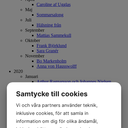
Caroline af Ugglas
Maj
Sommarsalong
Juli
Hälsning från
September
Mattias Sammekull
Oktober
Frank Björklund
Sara Granér
November
Bo Markenholm
Anna von Hausswolff
2020
Januari
Arthur Ragnarsson och Johannes Nielsen
Februari
Vårsalongen
Samtycke till cookies
Mars
Bengt Nordenborg
Vi och våra partners använder teknik,
April
Vårutställning
inklusive cookies, för att samla in
Juni
information om dig för olika ändamål,
Sommarutställning
Augusti