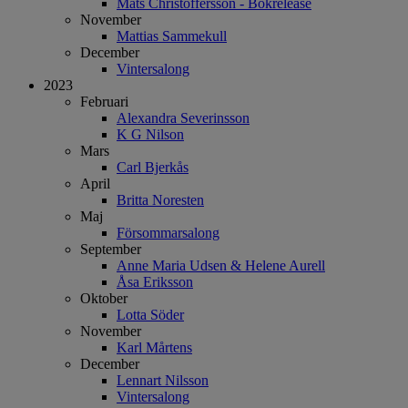
Mats Christoffersson - Bokrelease
November
Mattias Sammekull
December
Vintersalong
2023
Februari
Alexandra Severinsson
K G Nilson
Mars
Carl Bjerkås
April
Britta Noresten
Maj
Försommarsalong
September
Anne Maria Udsen & Helene Aurell
Åsa Eriksson
Oktober
Lotta Söder
November
Karl Mårtens
December
Lennart Nilsson
Vintersalong