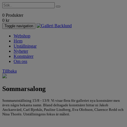
0 Produkter
0
kr
Toggle navigation
Webshop
Hem
Utställningar
Nyheter
Konstnärer
Om oss
Tillbaka
Sommarsalong
Sommarutställning 15/8 - 13/9. Vi visar flera för galleriet nya konstnärer men
även några bekanta namn. Bland deltagade konstnärer hittar ni Jakob
Anckarsvärd, Carl Bjerkås, Pauline Lindberg, Eva Olofsson, Clarence Redd och
Nina Thorén. Utställningens fokus är måleri.