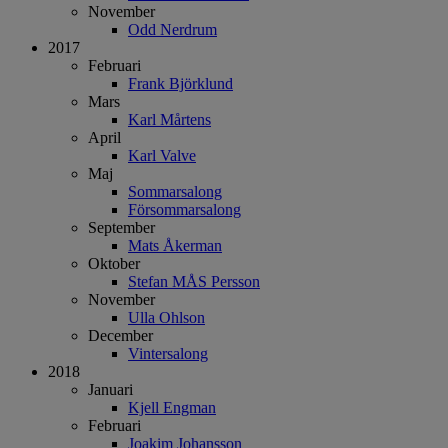
November
Odd Nerdrum
2017
Februari
Frank Björklund
Mars
Karl Mårtens
April
Karl Valve
Maj
Sommarsalong
Försommarsalong
September
Mats Åkerman
Oktober
Stefan MÅS Persson
November
Ulla Ohlson
December
Vintersalong
2018
Januari
Kjell Engman
Februari
Joakim Johansson