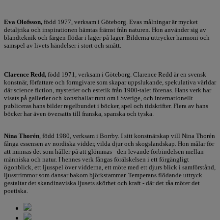
Eva Olofsson,
född 1977, verksam i Göteborg. Evas målningar är mycket
detaljrika och inspirationen hämtas främst från naturen. Hon använder sig av
blandteknik och färgen flödar i lager på lager. Bilderna uttrycker harmoni och
samspel av livets händelser i stort och smått.
Clarence Redd,
född 1971, verksam i Göteborg. Clarence Redd är en svensk
konstnär, författare och formgivare som skapar uppslukande, spekulativa världar
där science fiction, mysterier och estetik från 1900-talet förenas. Hans verk har
visats på gallerier och konsthallar runt om i Sverige, och internationellt
publiceras hans bilder regelbundet i böcker, spel och tidskrifter. Flera av hans
böcker har även översatts till franska, spanska och tyska.
Nina Thorén
, född 1980, verksam i Borrby. I sitt konstnärskap vill Nina Thorén
fånga essensen av nordiska vidder, vilda djur och skogslandskap. Hon målar för
att minnas det som håller på att glömmas - den levande förbindelsen mellan
människa och natur. I hennes verk fångas förälskelsen i ett förgängligt
ögonblick, ett ljusspel över vidderna, ett möte med ett djurs blick i samförstånd,
ljusstrimmor som dansar bakom björkstammar. Temperans flödande uttryck
gestaltar det skandinaviska ljusets skörhet och kraft - där det råa möter det
poetiska.