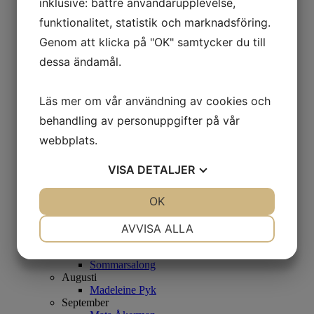
inklusive: bättre användarupplevelse,
Sonja Hesslow & Saga Wendotte
funktionalitet, statistik och marknadsföring.
September
Mikael Persbrandt
Genom att klicka på "OK" samtycker du till
Samlingsutställning
dessa ändamål.
Oktober
Karl Mårtens
November
Läs mer om vår användning av cookies och
Carl Bjerkås
Julutställning
behandling av personuppgifter på vår
2021
Januari
webbplats.
Britta Noresten
Februari
VISA
DETALJER
Christopher Rådlund – Under Himmelen
Stefan MÅS Persson
JA
NEJ
OK
JA
NEJ
April
Åsa Eriksson
NÖDVÄNDIG
INSTÄLLNINGAR
Maj
AVVISA ALLA
...och skuggorna
JA
NEJ
JA
NEJ
Juni
Sommarsalong
MARKNADSFÖRING
STATISTIK
Augusti
Madeleine Pyk
September