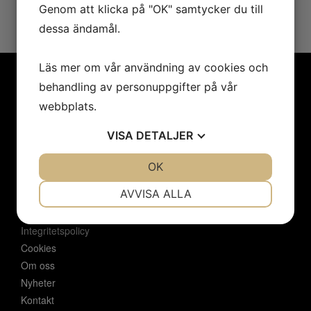
Genom att klicka på "OK" samtycker du till
dessa ändamål.
Läs mer om vår användning av cookies och
behandling av personuppgifter på vår
webbplats.
MENY
VISA
DETALJER
Hem
Konstnärer
JA
NEJ
OK
JA
NEJ
Utställningar
NÖDVÄNDIG
INSTÄLLNINGAR
AVVISA ALLA
Konstföreningar/Företag
Inbjudan
JA
NEJ
JA
NEJ
Integritetspolicy
MARKNADSFÖRING
STATISTIK
Cookies
Om oss
Nyheter
Kontakt