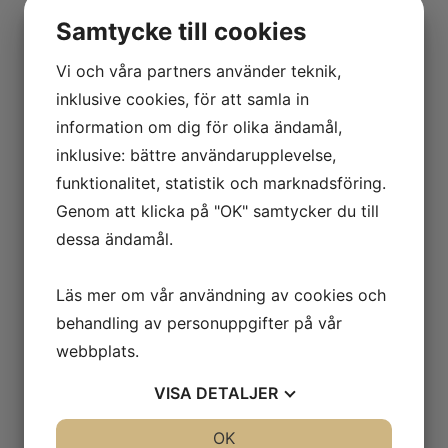
Erlend Mikael Saeverud
Samtycke till cookies
Rael
Vi och våra partners använder teknik,
15 000
kr
inklusive cookies, för att samla in
information om dig för olika ändamål,
inklusive: bättre användarupplevelse,
funktionalitet, statistik och marknadsföring.
Genom att klicka på "OK" samtycker du till
dessa ändamål.
Läs mer om vår användning av cookies och
behandling av personuppgifter på vår
webbplats.
VISA
DETALJER
JA
NEJ
OK
JA
NEJ