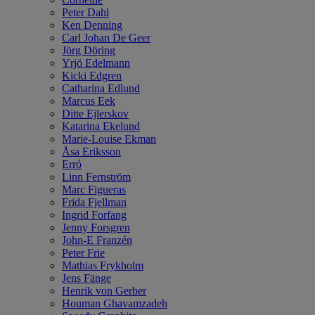
Peter Dahl
Ken Denning
Carl Johan De Geer
Jörg Döring
Yrjö Edelmann
Kicki Edgren
Catharina Edlund
Marcus Eek
Ditte Ejlerskov
Katarina Ekelund
Marie-Louise Ekman
Åsa Eriksson
Erró
Linn Fernström
Marc Figueras
Frida Fjellman
Ingrid Forfang
Jenny Forsgren
John-E Franzén
Peter Frie
Mathias Frykholm
Jens Fänge
Henrik von Gerber
Houman Ghavamzadeh