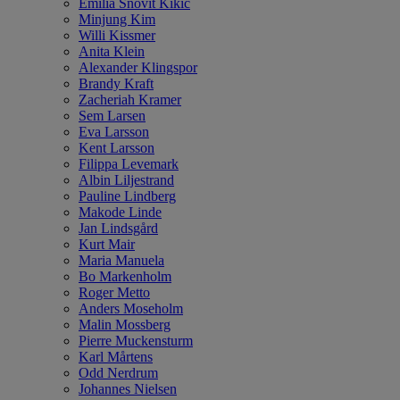
Emilia Snövit Kikic
Minjung Kim
Willi Kissmer
Anita Klein
Alexander Klingspor
Brandy Kraft
Zacheriah Kramer
Sem Larsen
Eva Larsson
Kent Larsson
Filippa Levemark
Albin Liljestrand
Pauline Lindberg
Makode Linde
Jan Lindsgård
Kurt Mair
Maria Manuela
Bo Markenholm
Roger Metto
Anders Moseholm
Malin Mossberg
Pierre Muckensturm
Karl Mårtens
Odd Nerdrum
Johannes Nielsen