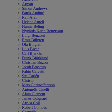
Arman
Simon Andrews
Patrik Andiné
Ralf Arzt
Helene Aurell
Hanna Beling
Nygårds Karin Bengtsson
Luigi Benzoni
Ernst Billgren
Ola Billgren
Luis Bivar
Carl Bjerkås
Frank Björklund
Christian Bozon
Jacob Brostrup
Fabio Calvetti
Siri Carlén
Christo
Mats Christoffersson
Antonella Cinelli
Alain Clement
James Coignard
Africa Coll
Robert Combas
Corneille