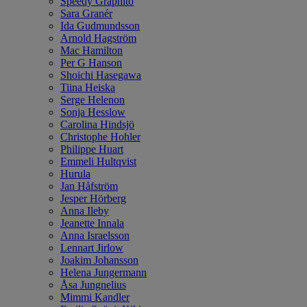
Speedy Graphito
Sara Granér
Ida Gudmundsson
Arnold Hagström
Mac Hamilton
Per G Hanson
Shoichi Hasegawa
Tiina Heiska
Serge Helenon
Sonja Hesslow
Carolina Hindsjö
Christophe Hohler
Philippe Huart
Emmeli Hultqvist
Hurula
Jan Håfström
Jesper Hörberg
Anna Ileby
Jeanette Innala
Anna Israelsson
Lennart Jirlow
Joakim Johansson
Helena Jungermann
Åsa Jungnelius
Mimmi Kandler