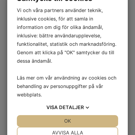
Jutta Votteler
Martin Watsfeldt
Vi och våra partners använder teknik,
Charlotte von Weissenberg
inklusive cookies, för att samla in
Henrik Wergeland
Peter Wever
information om dig för olika ändamål,
Saga Wendotte
inklusive: bättre användarupplevelse,
Björn Wessman
Martin Wickström
funktionalitet, statistik och marknadsföring.
Dan Wolgers
Stanislaw Zoladz
Genom att klicka på "OK" samtycker du till
Mats Åkerman
dessa ändamål.
Amalia Årfelt
Stilar
Abstrakt konst
Läs mer om vår användning av cookies och
Avskalat
Svartvitt
behandling av personuppgifter på vår
Färgstarkt
webbplats.
Urbant
Modernism
Klassiskt
VISA
DETALJER
Naivism
Tekniker
JA
NEJ
OK
JA
NEJ
Grafik
Teckning
NÖDVÄNDIG
INSTÄLLNINGAR
AVVISA ALLA
Fotografi