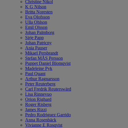
Christine Nikol
K G Nilson
Britta Noresten
Eva Olofsson
Ulla Ohlson
Emil Olsson
Johan Palmborg
Sirje Papp
Johan Patricny
Ania Pauser
Mikael Persbrandt
Stefan MÅS Persson
Puppet Daniel Blomqvist
Madeleine Pyk
Paul Quant
Arthur Ragnarsson
Peter Reuterberg
Carl Fredrik Reuterswärd
Lisa Rinnevuo
Orion Righard
Roger Risberg
James Rizzi
Pedro Rodriguez Garrido
Anna Rosenbäck
Vivianne E Rosqvist