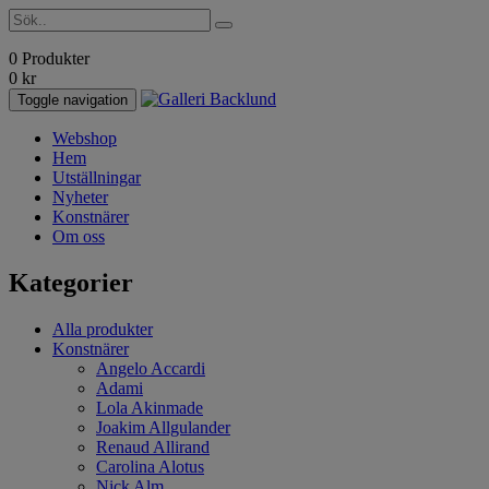
0 Produkter
0
kr
Toggle navigation
Webshop
Hem
Utställningar
Nyheter
Konstnärer
Om oss
Kategorier
Alla produkter
Konstnärer
Angelo Accardi
Adami
Lola Akinmade
Joakim Allgulander
Renaud Allirand
Carolina Alotus
Nick Alm