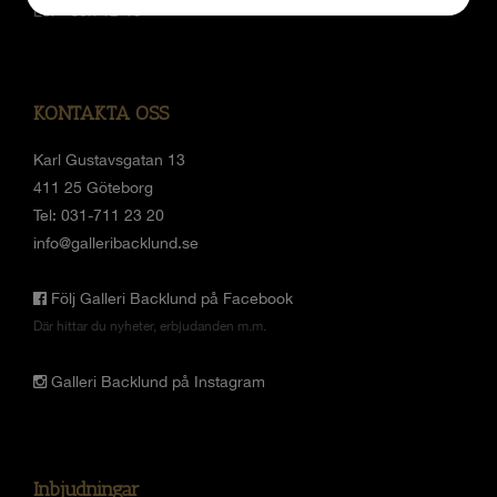
JA
NEJ
JA
NEJ
Lör - sön 12-15
MARKNADSFÖRING
STATISTIK
KONTAKTA OSS
Karl Gustavsgatan 13
411 25 Göteborg
Tel: 031-711 23 20
info@galleribacklund.se
Följ Galleri Backlund på Facebook
Där hittar du nyheter, erbjudanden m.m.
Galleri Backlund på Instagram
Inbjudningar