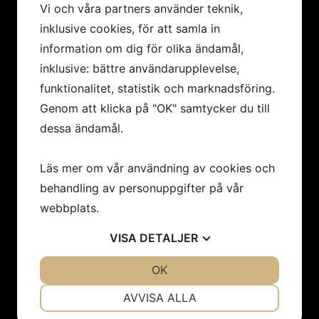
Vi och våra partners använder teknik,
MENY
inklusive cookies, för att samla in
Hem
information om dig för olika ändamål,
Konstnärer
inklusive: bättre användarupplevelse,
Utställningar
funktionalitet, statistik och marknadsföring.
Konstföreningar/Företag
Genom att klicka på "OK" samtycker du till
Inbjudan
dessa ändamål.
Integritetspolicy
Cookies
Om oss
Läs mer om vår användning av cookies och
Nyheter
behandling av personuppgifter på vår
Kontakt
webbplats.
VISA
DETALJER
Öppettider
JA
NEJ
OK
JA
NEJ
Vi har sommarstängt 19/6 - 9/8.
NÖDVÄNDIG
INSTÄLLNINGAR
Mån- tor 12 - 18
AVVISA ALLA
Fre 12-17