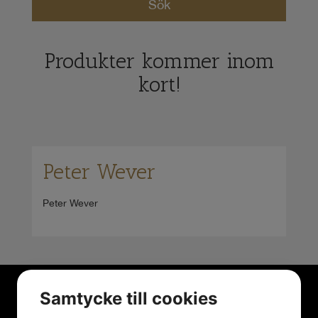
Produkter kommer inom
kort!
Peter Wever
Peter Wever
Samtycke till cookies