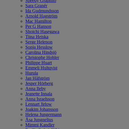
Speedy Graphito
Sara Granér
Ida Gudmundsson
Arnold Hagström
Mac Hamilton
Per G Hanson
Shoichi Hasegawa
Tiina Heiska
Serge Helenon
Sonja Hesslow
Carolina Hindsjö
Christophe Hohler
Philippe Huart
Emmeli Hultqvist
Hurula
Jan Håfström
Jesper Hörberg
Anna Ileby
Jeanette Innala
Anna Israelsson
Lennart Jirlow
Joakim Johansson
Helena Jungermann
Åsa Jungnelius
Mimmi Kandler