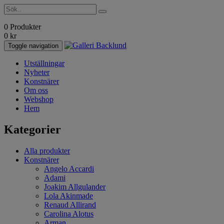
0 Produkter
0
kr
Toggle navigation
Utställningar
Nyheter
Konstnärer
Om oss
Webshop
Hem
Kategorier
Alla produkter
Konstnärer
Angelo Accardi
Adami
Joakim Allgulander
Lola Akinmade
Renaud Allirand
Carolina Alotus
Arman