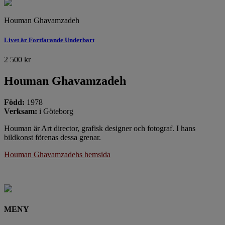
Houman Ghavamzadeh
Livet är Fortfarande Underbart
2 500
kr
Houman Ghavamzadeh
Född:
1978
Verksam:
i Göteborg
Houman är Art director, grafisk designer och fotograf. I hans
bildkonst förenas dessa grenar.
Houman Ghavamzadehs hemsida
MENY