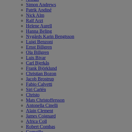
Simon Andrews
Patrik Andiné
Nick Alm
Ralf Arzt
Helene Aurell
Hanna Beling
Nygårds Karin Bengtsson
Luigi Benzoni
Ernst Billgren
Ola Billgren
Luis Bivar
Carl Bjerkås
Frank Björklund
Christian Bozon
Jacob Brostrup
Fabio Calvetti
Siri Carlén
Christo
Mats Christoffersson
Antonella Cinelli
Alain Clement
James Coignard
Africa Coll
Robert Combas
Corneille