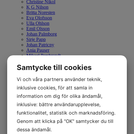
Christine Nikol
K G Nilson
Britta Noresten
Eva Olofsson
Ulla Ohlson
Emil Olsson
Johan Palmborg
Sirje Papp
Johan Patricny
Ania Pauser
Mikael Persbrandt
Stefan MÅS Persson
Samtycke till cookies
Puppet Daniel Blomqvist
Madeleine Pyk
Paul Quant
Vi och våra partners använder teknik,
Arthur Ragnarsson
inklusive cookies, för att samla in
Peter Reuterberg
Carl Fredrik Reuterswärd
information om dig för olika ändamål,
Lisa Rinnevuo
inklusive: bättre användarupplevelse,
Orion Righard
Roger Risberg
funktionalitet, statistik och marknadsföring.
James Rizzi
Pedro Rodriguez Garrido
Genom att klicka på "OK" samtycker du till
Anna Rosenbäck
dessa ändamål.
Vivianne E Rosqvist