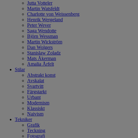
Jutta Votteler
Martin Watsfeldt
Charlotte von Weissenberg
Henrik Wergeland
Peter Wever
Saga Wendotte
Björn Wessman
Martin Wickström
Dan Wolgers
Stanislaw Zoladz
Mats Åkerman
Amalia Årfelt
Stilar
Abstrakt konst
Avskalat
Svartvitt
Färgstarkt
Urbant
Modernism
Klassiskt
Naivism
Tekniker
Grafik
Teckning
Fotografi