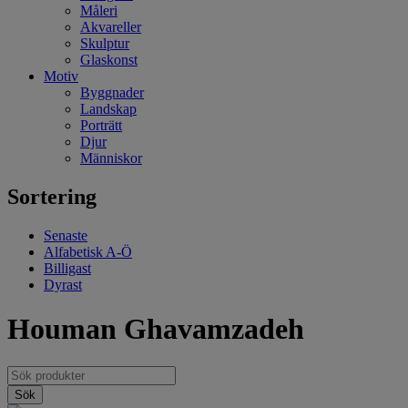
Måleri
Akvareller
Skulptur
Glaskonst
Motiv
Byggnader
Landskap
Porträtt
Djur
Människor
Sortering
Senaste
Alfabetisk A-Ö
Billigast
Dyrast
Houman Ghavamzadeh