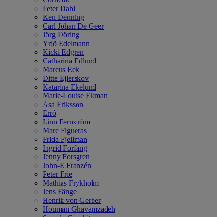
Peter Dahl
Ken Denning
Carl Johan De Geer
Jörg Döring
Yrjö Edelmann
Kicki Edgren
Catharina Edlund
Marcus Eek
Ditte Ejlerskov
Katarina Ekelund
Marie-Louise Ekman
Åsa Eriksson
Erró
Linn Fernström
Marc Figueras
Frida Fjellman
Ingrid Forfang
Jenny Forsgren
John-E Franzén
Peter Frie
Mathias Frykholm
Jens Fänge
Henrik von Gerber
Houman Ghavamzadeh