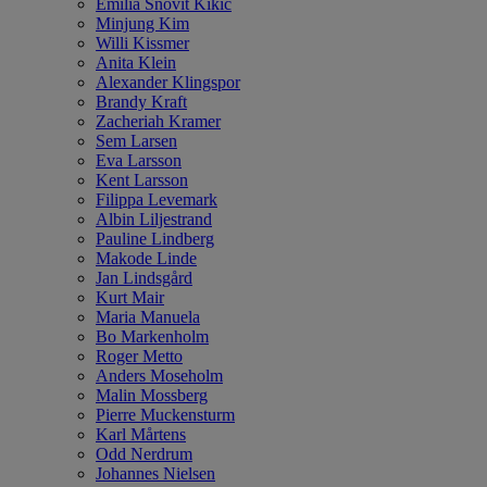
Emilia Snövit Kikic
Minjung Kim
Willi Kissmer
Anita Klein
Alexander Klingspor
Brandy Kraft
Zacheriah Kramer
Sem Larsen
Eva Larsson
Kent Larsson
Filippa Levemark
Albin Liljestrand
Pauline Lindberg
Makode Linde
Jan Lindsgård
Kurt Mair
Maria Manuela
Bo Markenholm
Roger Metto
Anders Moseholm
Malin Mossberg
Pierre Muckensturm
Karl Mårtens
Odd Nerdrum
Johannes Nielsen