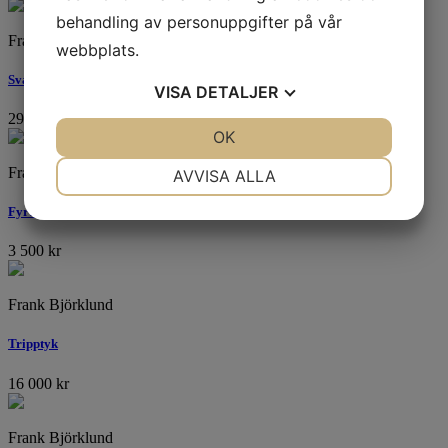
behandling av personuppgifter på vår
Frank Björklund
webbplats.
Svaret
VISA
DETALJER
29 000
kr
JA
NEJ
OK
JA
NEJ
NÖDVÄNDIG
INSTÄLLNINGAR
Frank Björklund
AVVISA ALLA
JA
NEJ
JA
NEJ
Fyrtorn
MARKNADSFÖRING
STATISTIK
3 500
kr
Frank Björklund
Tripptyk
16 000
kr
Frank Björklund