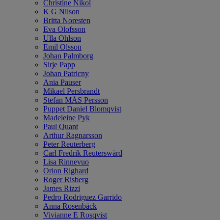
Christine Nikol
K G Nilson
Britta Noresten
Eva Olofsson
Ulla Ohlson
Emil Olsson
Johan Palmborg
Sirje Papp
Johan Patricny
Ania Pauser
Mikael Persbrandt
Stefan MÅS Persson
Puppet Daniel Blomqvist
Madeleine Pyk
Paul Quant
Arthur Ragnarsson
Peter Reuterberg
Carl Fredrik Reuterswärd
Lisa Rinnevuo
Orion Righard
Roger Risberg
James Rizzi
Pedro Rodriguez Garrido
Anna Rosenbäck
Vivianne E Rosqvist