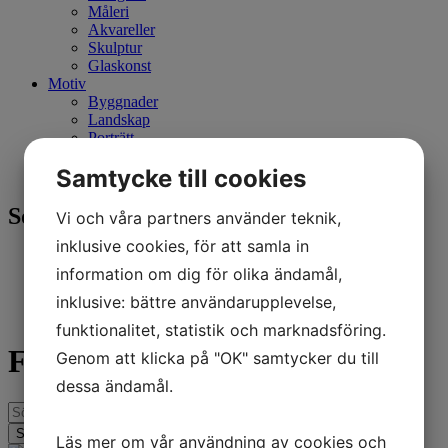
Måleri
Akvareller
Skulptur
Glaskonst
Motiv
Byggnader
Landskap
Porträtt
Djur
Samtycke till cookies
Människor
Sortering
Vi och våra partners använder teknik,
inklusive cookies, för att samla in
Senaste
information om dig för olika ändamål,
Alfabetisk A-Ö
Billigast
inklusive: bättre användarupplevelse,
Dyrast
funktionalitet, statistik och marknadsföring.
Frank Björklund
Genom att klicka på "OK" samtycker du till
dessa ändamål.
Läs mer om vår användning av cookies och