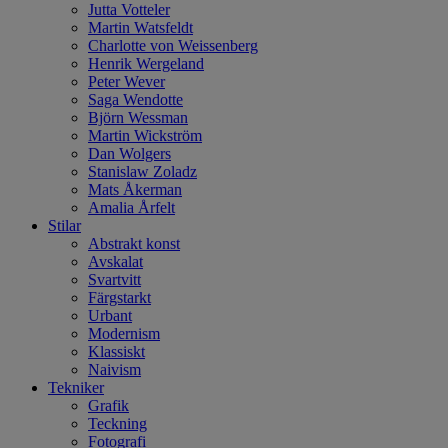
Jutta Votteler
Martin Watsfeldt
Charlotte von Weissenberg
Henrik Wergeland
Peter Wever
Saga Wendotte
Björn Wessman
Martin Wickström
Dan Wolgers
Stanislaw Zoladz
Mats Åkerman
Amalia Årfelt
Stilar
Abstrakt konst
Avskalat
Svartvitt
Färgstarkt
Urbant
Modernism
Klassiskt
Naivism
Tekniker
Grafik
Teckning
Fotografi