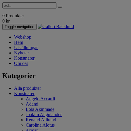
0 Produkter
0
kr
Toggle navigation
Webshop
Hem
Utställningar
Nyheter
Konstnärer
Om oss
Kategorier
Alla produkter
Konstnärer
Angelo Accardi
Adami
Lola Akinmade
Joakim Allgulander
Renaud Allirand
Carolina Alotus
Arman