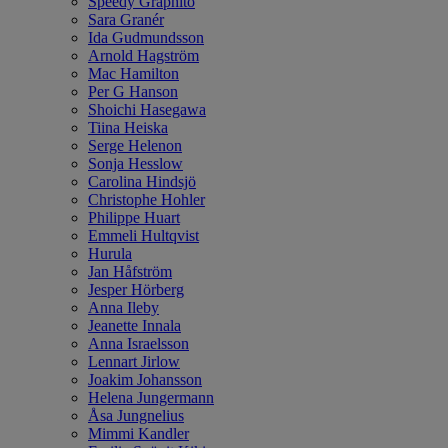
Speedy Graphito
Sara Granér
Ida Gudmundsson
Arnold Hagström
Mac Hamilton
Per G Hanson
Shoichi Hasegawa
Tiina Heiska
Serge Helenon
Sonja Hesslow
Carolina Hindsjö
Christophe Hohler
Philippe Huart
Emmeli Hultqvist
Hurula
Jan Håfström
Jesper Hörberg
Anna Ileby
Jeanette Innala
Anna Israelsson
Lennart Jirlow
Joakim Johansson
Helena Jungermann
Åsa Jungnelius
Mimmi Kandler