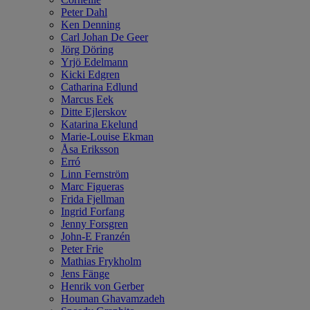
Peter Dahl
Ken Denning
Carl Johan De Geer
Jörg Döring
Yrjö Edelmann
Kicki Edgren
Catharina Edlund
Marcus Eek
Ditte Ejlerskov
Katarina Ekelund
Marie-Louise Ekman
Åsa Eriksson
Erró
Linn Fernström
Marc Figueras
Frida Fjellman
Ingrid Forfang
Jenny Forsgren
John-E Franzén
Peter Frie
Mathias Frykholm
Jens Fänge
Henrik von Gerber
Houman Ghavamzadeh