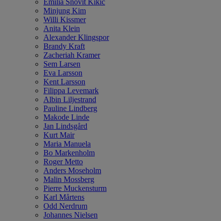
Emilia Snövit Kikic
Minjung Kim
Willi Kissmer
Anita Klein
Alexander Klingspor
Brandy Kraft
Zacheriah Kramer
Sem Larsen
Eva Larsson
Kent Larsson
Filippa Levemark
Albin Liljestrand
Pauline Lindberg
Makode Linde
Jan Lindsgård
Kurt Mair
Maria Manuela
Bo Markenholm
Roger Metto
Anders Moseholm
Malin Mossberg
Pierre Muckensturm
Karl Mårtens
Odd Nerdrum
Johannes Nielsen