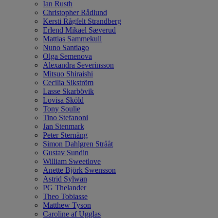
Ian Rusth
Christopher Rådlund
Kersti Rågfelt Strandberg
Erlend Mikael Sæverud
Mattias Sammekull
Nuno Santiago
Olga Semenova
Alexandra Severinsson
Mitsuo Shiraishi
Cecilia Sikström
Lasse Skarbövik
Lovisa Sköld
Tony Soulie
Tino Stefanoni
Jan Stenmark
Peter Sternäng
Simon Dahlgren Strååt
Gustav Sundin
William Sweetlove
Anette Björk Swensson
Astrid Sylwan
PG Thelander
Theo Tobiasse
Matthew Tyson
Caroline af Ugglas