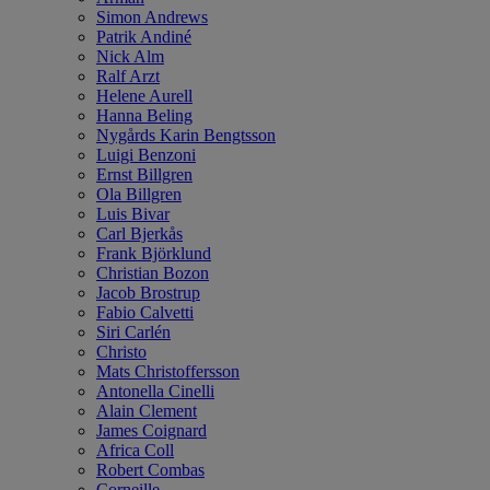
Simon Andrews
Patrik Andiné
Nick Alm
Ralf Arzt
Helene Aurell
Hanna Beling
Nygårds Karin Bengtsson
Luigi Benzoni
Ernst Billgren
Ola Billgren
Luis Bivar
Carl Bjerkås
Frank Björklund
Christian Bozon
Jacob Brostrup
Fabio Calvetti
Siri Carlén
Christo
Mats Christoffersson
Antonella Cinelli
Alain Clement
James Coignard
Africa Coll
Robert Combas
Corneille